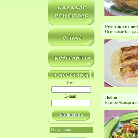
Рулетики из ве
Основные блюда
Имя:
E-mail:
Лобио
Разное
/
Блюда из 
Наша кнопка