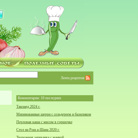
Лента рецептов
Комментарии: 10 последних
Таиланд 2024 г.
Маринованные шерри с сельдереем и базиликом
Перловая каша с мясом в горшочке
Стол на Рош а-Шана 2020 г.
Творожная запеканка с манкой