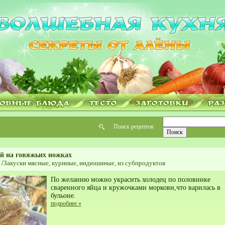
Поиск рецептов
й на говяжьих ножках
/
Закуски мясные, куриные, индюшиные, из субпродуктов
По желанию можно украсить холодец по половинке
сваренного яйца и кружочками моркови,что варилась в
бульоне.
подробнее
»