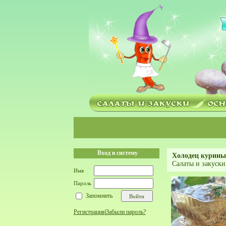
Вход в систему
Холодец курины
Салаты и закуски
Имя
Пароль
Запомнить
Регистрация
|
Забыли пароль?