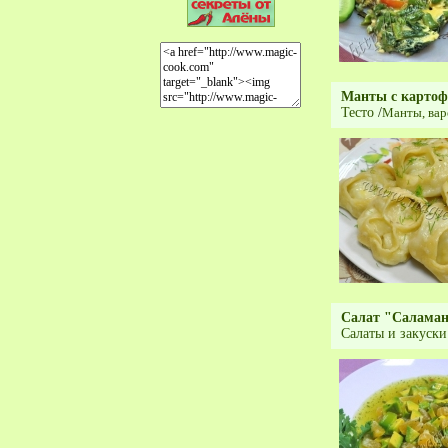
Манты с картоф
Тесто
/
Мaнты, вар
Салат "Саламан
Салаты и закуски