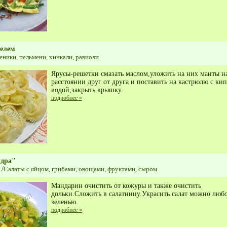
елем
еники, пельмени, хинкали, равиоли
Ярусы-решетки смазать маслом,уложить на них манты н
расстоянии друг от друга и поставить на кастрюлю с ки
водой,закрыть крышку.
подробнее
»
дра"
/
Салаты с яйцом, грибами, овощами, фруктами, сыром
Мандарин очистить от кожуры и также очистить
дольки.Сложить в салатницу.Украсить салат можно люб
зеленью.
подробнее
»