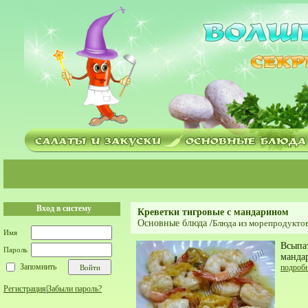
Вход в систему
Креветки тигровые с мандарином
Основные блюда
/
Блюда из морепродукто
Имя
Всыпа
Пароль
манда
Запомнить
подроб
Регистрация
|
Забыли пароль?