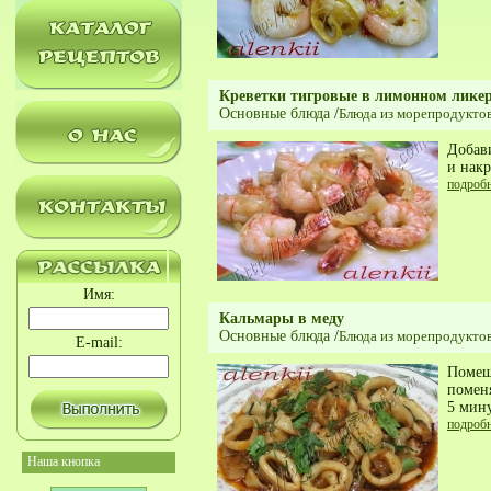
Креветки тигровые в лимонном лике
Основные блюда
/
Блюда из морепродукто
Добави
и нак
подроб
Имя:
Кальмары в меду
Основные блюда
/
Блюда из морепродукто
E-mail:
Помеш
поменя
5 мину
подроб
Наша кнопка