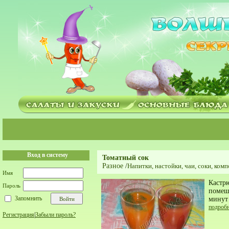
Вход в систему
Томатный сок
Разное
/
Напитки, настойки, чаи, соки, ком
Имя
Кастрю
Пароль
помеши
Запомнить
минут 
подроб
Регистрация
|
Забыли пароль?