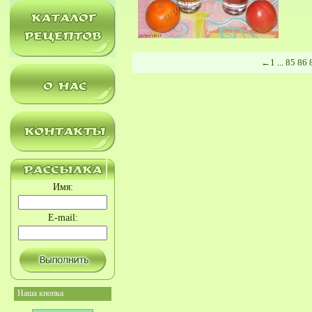
←
1
85
86
...
Имя:
E-mail:
Наша кнопка