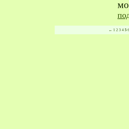
мо
по
←
1
2
3
4
5