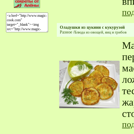
вп
по
Оладушки из цукини с кукурузой
Разное
/
Блюда из овощей, яиц и грибов
Ма
пе
ма
ло
те
жа
ст
по