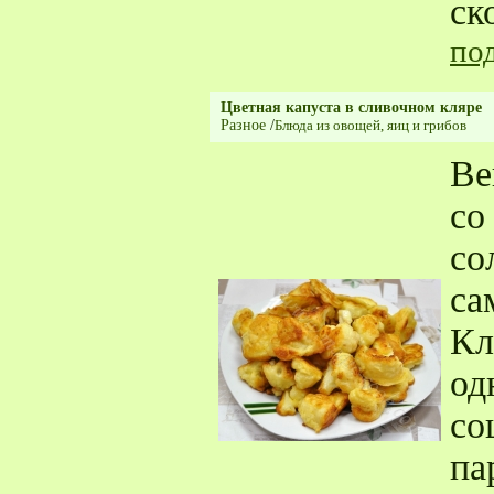
ск
по
Цветная капуста в сливочном кляре
Разное
/
Блюда из овощей, яиц и грибов
Ве
со
со
са
Кл
од
со
па