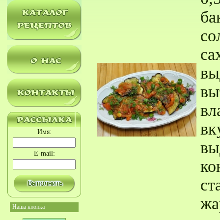
ба
со
са
вы
вы
вл
вк
Имя:
вы
E-mail:
ко
ст
жа
Наша кнопка