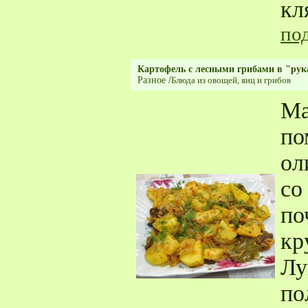
кл
по
Картофель с лесными грибами в "рук
Разное
/
Блюда из овощей, яиц и грибов
Ма
по
ол
со
по
кр
Лу
по