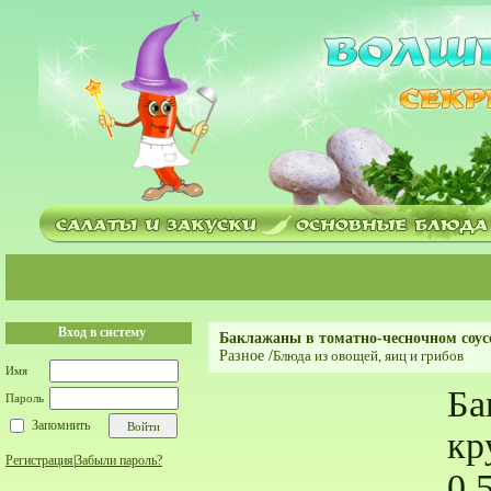
Вход в систему
Баклажаны в томатно-чесночном соусе
Разное
/
Блюда из овощей, яиц и грибов
Имя
Ба
Пароль
Запомнить
кр
Регистрация
|
Забыли пароль?
0,