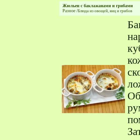
Жюльен с баклажанами и грибами
Разное
/
Блюда из овощей, яиц и грибов
Ба
на
ку
ко
ск
ло
Об
ру
по
За