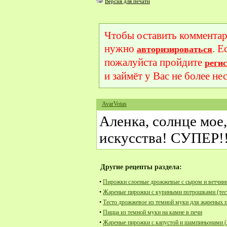
Версия для печати
Чтобы оставить комментар
нужно
. Е
авторизироваться
пожалуйста пройдите
реги
и займёт у Вас не более не
AvarVotas
Аленка, солнце мое
искусства! СУПЕР!
Другие рецепты раздела:
•
Пирожки слоеные дрожжевые с сыром и ветчин
•
Жареные пирожки с куриными потрошками (тест
•
Тесто дрожжевое из темной муки для жареных 
•
Пицца из темной муки на камне в печи
•
Жареные пирожки с капустой и шампиньонами (д