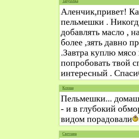
Tanyushka
Аленчик,привет! Ка
пельмешки . Никогд
добавлять масло , н
более ,зять давно п
.Завтра куплю мясо 
попробовать твой с
интересный . Спаси
Ксюша
Пельмешки... домаш
- и в глубокий обмор
видом порадовали
Светлана