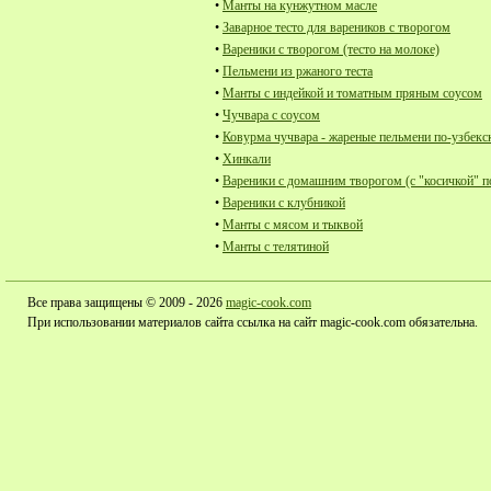
•
Манты на кунжутном масле
•
Заварное тесто для вареников с творогом
•
Вареники с творогом (тесто на молоке)
•
Пельмени из ржаного теста
•
Манты с индейкой и томатным пряным соусом
•
Чучвара с соусом
•
Ковурма чучвара - жареные пельмени по-узбекс
•
Хинкали
•
Вареники с домашним творогом (с "косичкой" п
•
Вареники с клубникой
•
Манты с мясом и тыквой
•
Манты с телятиной
Все права защищены © 2009 - 2026
magic-cook.com
При использовании материалов сайта ссылка на сайт magic-cook.com обязательна.