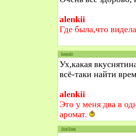
alenkii
Где была,что видел
hotarubi
Ух,какая вкуснятина
всё-таки найти вре
alenkii
Это у меня два в о
аромат.
AvarVotas