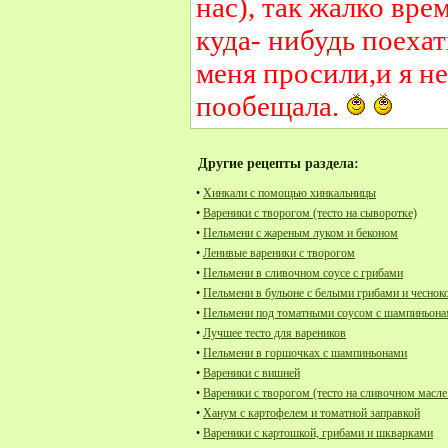
нас), так жалко вре
куда- нибудь поехат
меня просили,и я не
пообещала.
Другие рецепты раздела:
•
Хинкали с помощью хинкальницы
•
Вареники с творогом (тесто на сыворотке)
•
Пельмени с жареным луком и беконом
•
Ленивые вареники с творогом
•
Пельмени в сливочном соусе с грибами
•
Пельмени в бульоне с белыми грибами и чеснок
•
Пельмени под томатными соусом с шампиньон
•
Лучшее тесто для вареников
•
Пельмени в горшочках с шампиньонами
•
Вареники с вишней
•
Вареники с творогом (тесто на сливочном масле
•
Ханум с картофелем и томатной заправкой
•
Вареники с картошкой, грибами и шкварками