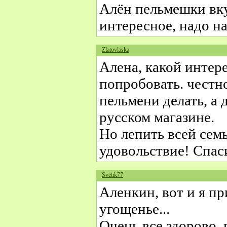
Алён пельмешки вк
интересное, надо н
Zlatovlaska
Алена, какой интер
попробовать. честно
пельмени делать, а 
русском магазине.
Но лепить всей сем
удовольствие! Спа
Svetik77
Аленкин, вот и я при
угощенье...
Очень все здорово, 