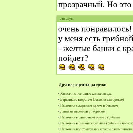
прозрачный. Но это
barsunya
очень понравилось!
у меня есть грибно
- желтые банки с к
пойдет?
Другие рецепты раздела:
•
Хинкали с помощью хинкальницы
•
Вареники с творогом (тесто на сыворотке)
•
Пельмени с жареным луком и беконом
•
Ленивые вареники с творогом
•
Пельмени в сливочном соусе с грибами
•
Пельмени в бульоне с белыми грибами и чеснок
•
Пельмени под томатными соусом с шампиньон