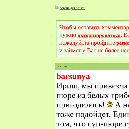
Версия для печати
Чтобы оставить комментар
нужно
. Е
авторизироваться
пожалуйста пройдите
реги
и займёт у Вас не более не
alenkii
barsunya
Ириш, мы привезли 
пюре из белых грибо
пригодилось!
А н
тоже подойдет. Еди
том, что суп-пюре г