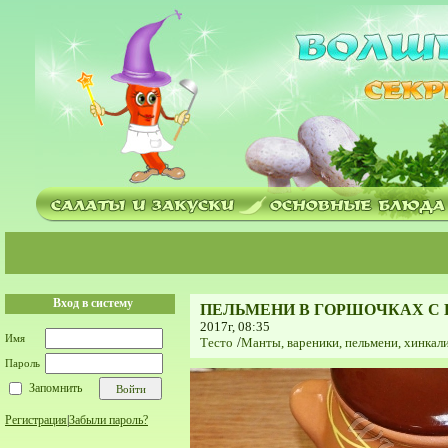
Вход в систему
ПЕЛЬМЕНИ В ГОРШОЧКАХ 
2017г, 08:35
Имя
Тесто
/
Мaнты, вареники, пельмени, хинкали
Пароль
Запомнить
Регистрация
|
Забыли пароль?