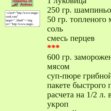
1 луковица
250 гр. шампинь
50 гр. топленого 
соль
смесь перцев
***
600 гр. замороже
мясом
суп-пюре грибной
пакете быстрого 
расчета на 1/2 л. 
укроп