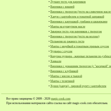
•
Лучшее тесто для вареников
•
Вареники с вишней
•
Вареники с творогом (тесто на сливочном масле
•
Ханум с картофелем и томатной заправкой
•
Вареники с картошкой, грибами и шкварками
•
Манты на кунжутном масле
•
Заварное тесто для вареников с творогом
•
Вареники с творогом (тесто на молоке)
•
Пельмени из ржаного теста
•
Манты с индейкой и томатным пряным соусом
•
Чучвара с соусом
•
Ковурма чучвара - жареные пельмени по-узбекс
•
Хинкали
•
Вареники с домашним творогом (с "косичкой" п
•
Вареники с клубникой
•
Манты с мясом и тыквой
•
Манты с телятиной
•
Хунон (ханум) - паровой рулет с картофелем
Все права защищены © 2009 - 2026
magic-cook.com
При использовании материалов сайта ссылка на сайт magic-cook.com обязательна.