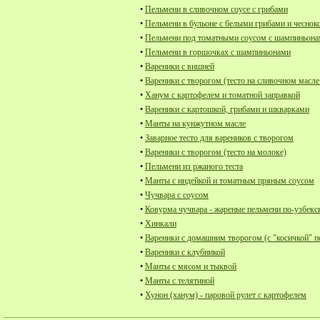
•
Пельмени в сливочном соусе с грибами
•
Пельмени в бульоне с белыми грибами и чеснок
•
Пельмени под томатными соусом с шампиньон
•
Пельмени в горшочках с шампиньонами
•
Вареники с вишней
•
Вареники с творогом (тесто на сливочном масле
•
Ханум с картофелем и томатной заправкой
•
Вареники с картошкой, грибами и шкварками
•
Манты на кунжутном масле
•
Заварное тесто для вареников с творогом
•
Вареники с творогом (тесто на молоке)
•
Пельмени из ржаного теста
•
Манты с индейкой и томатным пряным соусом
•
Чучвара с соусом
•
Ковурма чучвара - жареные пельмени по-узбекс
•
Хинкали
•
Вареники с домашним творогом (с "косичкой" п
•
Вареники с клубникой
•
Манты с мясом и тыквой
•
Манты с телятиной
•
Хунон (ханум) - паровой рулет с картофелем