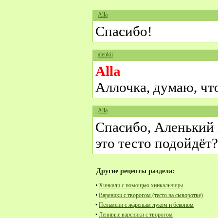
Alla
Спасибо!
alenkii
Alla
Аллочка, думаю, чт
Alla
Спасибо, Аленький 
это тесто подойдёт?
Другие рецепты раздела:
•
Хинкали с помощью хинкальницы
•
Вареники с творогом (тесто на сыворотке)
•
Пельмени с жареным луком и беконом
•
Ленивые вареники с творогом