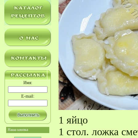
Имя:
E-mail:
1 яйцо
1 стол. ложка см
Наша кнопка