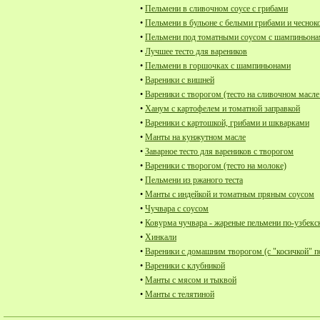
•
Пельмени в сливочном соусе с грибами
•
Пельмени в бульоне с белыми грибами и чеснок
•
Пельмени под томатными соусом с шампиньон
•
Лучшее тесто для вареников
•
Пельмени в горшочках с шампиньонами
•
Вареники с вишней
•
Вареники с творогом (тесто на сливочном масле
•
Ханум с картофелем и томатной заправкой
•
Вареники с картошкой, грибами и шкварками
•
Манты на кунжутном масле
•
Заварное тесто для вареников с творогом
•
Вареники с творогом (тесто на молоке)
•
Пельмени из ржаного теста
•
Манты с индейкой и томатным пряным соусом
•
Чучвара с соусом
•
Ковурма чучвара - жареные пельмени по-узбекс
•
Хинкали
•
Вареники с домашним творогом (с "косичкой" п
•
Вареники с клубникой
•
Манты с мясом и тыквой
•
Манты с телятиной