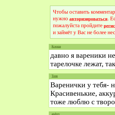
Чтобы оставить комментар
нужно
. Е
авторизироваться
пожалуйста пройдите
реги
и займёт у Вас не более не
Ксюша
давно я вареники не
тарелочке лежат, та
Тоня
Варенички у тебя- 
Красивенькие, акку
тоже люблю с твор
andrey