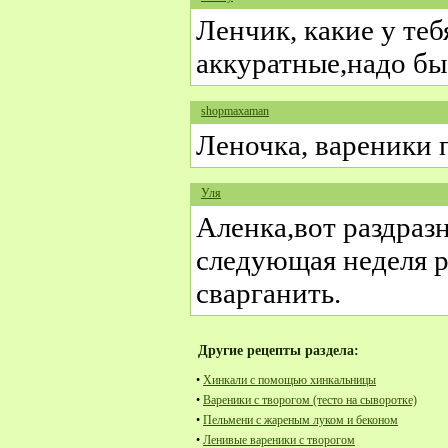
Ленчик, какие у те
аккуратные,надо бы
shopmaxaman
Леночка, вареники 
Уля
Аленка,вот раздраз
следующая неделя р
сварганить.
Другие рецепты раздела:
•
Хинкали с помощью хинкальницы
•
Вареники с творогом (тесто на сыворотке)
•
Пельмени с жареным луком и беконом
•
Ленивые вареники с творогом