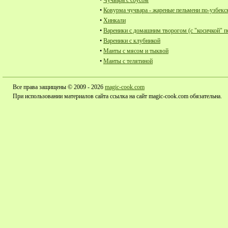
•
Чучвара с соусом
•
Ковурма чучвара - жареные пельмени по-узбекс
•
Хинкали
•
Вареники с домашним творогом (с "косичкой" п
•
Вареники с клубникой
•
Манты с мясом и тыквой
•
Манты с телятиной
Все права защищены © 2009 - 2026
magic-cook.com
При использовании материалов сайта ссылка на сайт magic-cook.com обязательна.