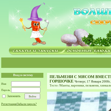
Вход в систему
ПЕЛЬМЕНИ С МЯСОМ ВМЕСТЕ
ГОРШОЧКЕ
Четверг, 17 Января 2008г,
Имя
Тесто
/
Мaнты, вареники, пельмени, хинкали
Пароль
Запомнить
Регистрация
|
Забыли пароль?