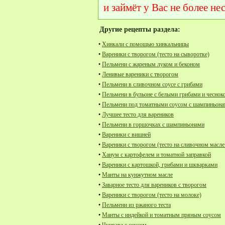
и займёт у Вас не более не
Другие рецепты раздела:
•
Хинкали с помощью хинкальницы
•
Вареники с творогом (тесто на сыворотке)
•
Пельмени с жареным луком и беконом
•
Ленивые вареники с творогом
•
Пельмени в сливочном соусе с грибами
•
Пельмени в бульоне с белыми грибами и чеснок
•
Пельмени под томатными соусом с шампиньон
•
Лучшее тесто для вареников
•
Пельмени в горшочках с шампиньонами
•
Вареники с вишней
•
Вареники с творогом (тесто на сливочном масле
•
Ханум с картофелем и томатной заправкой
•
Вареники с картошкой, грибами и шкварками
•
Манты на кунжутном масле
•
Заварное тесто для вареников с творогом
•
Вареники с творогом (тесто на молоке)
•
Пельмени из ржаного теста
•
Манты с индейкой и томатным пряным соусом