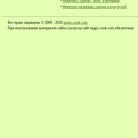
•
Фриттата с сыром "Фета" и ветчиной
•
Фриттата гречневая с шерри и кукурузой
Все права защищены © 2009 - 2026
magic-cook.com
При использовании материалов сайта ссылка на сайт magic-cook.com обязательна.