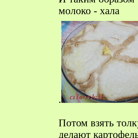
молоко - хала
.
Потом взять толк
делают картофель