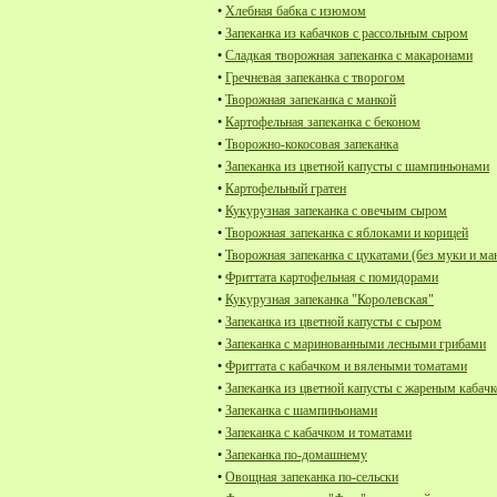
•
Хлебная бабка с изюмом
•
Запеканка из кабачков с рассольным сыром
•
Сладкая творожная запеканка с макаронами
•
Гречневая запеканка с творогом
•
Творожная запеканка с манкой
•
Картофельная запеканка с беконом
•
Творожно-кокосовая запеканка
•
Запеканка из цветной капусты с шампиньонами
•
Картофельный гратен
•
Кукурузная запеканка с овечьим сыром
•
Творожная запеканка с яблоками и корицей
•
Творожная запеканка с цукатами (без муки и ма
•
Фриттата картофельная с помидорами
•
Кукурузная запеканка "Королевская"
•
Запеканка из цветной капусты с сыром
•
Запеканка с маринованными лесными грибами
•
Фриттата с кабачком и вялеными томатами
•
Запеканка из цветной капусты с жареным кабач
•
Запеканка с шампиньонами
•
Запеканка с кабачком и томатами
•
Запеканка по-домашнему
•
Овощная запеканка по-сельски