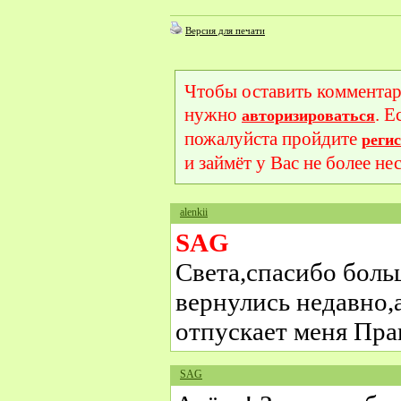
Версия для печати
Чтобы оставить комментар
нужно
. Е
авторизироваться
пожалуйста пройдите
реги
и займёт у Вас не более не
alenkii
SAG
Света,спасибо бол
вернулись недавно,а
отпускает меня Пра
SAG