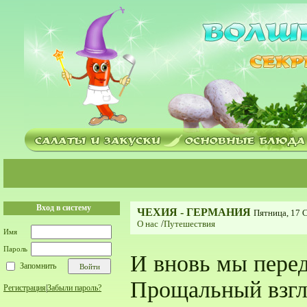
Вход в систему
ЧЕХИЯ - ГЕРМАНИЯ
Пятница, 17 С
О нас
/
Путешествия
Имя
Пароль
И вновь мы пере
Запомнить
Прощальный взгл
Регистрация
|
Забыли пароль?