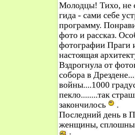
Молодцы! Тихо, не 
гида - сами себе у
программу. Понрави
фото и рассказ. Ос
фотографии Праги и
настоящая архитекту
Вздрогнула от фот
собора в Дрездене....
войны....1000 градусо
пекло........так стра
закончилось
.
Последний день в П
женщины, сплошные
: