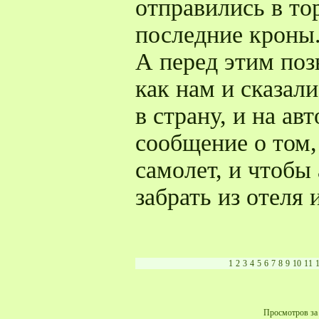
отправились в то
последние кроны
А перед этим поз
как нам и сказал
в страну, и на ав
сообщение о том, 
самолет, и чтобы 
забрать из отеля 
1
2
3
4
5
6
7
8
9
10
11
Просмотров за 