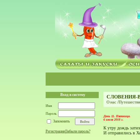
Вход в систему
СЛОВЕНИЯ-
О нас
/
Путешестви
Имя
Пароль
День 11. Пятница.
6 июля 2018 г.
Запомнить
К утру дождь зати
Регистрация
|
Забыли пароль?
И отправились в Х