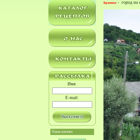
- город на с
Крапина
Имя:
E-mail:
Наша кнопка