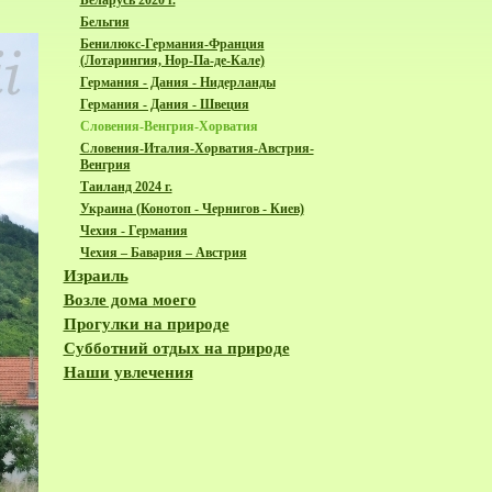
Беларусь 2020 г.
Бельгия
Бенилюкс-Германия-Франция
(Лотарингия, Нор-Па-де-Кале)
Германия - Дания - Нидерланды
Германия - Дания - Швеция
Словения-Венгрия-Хорватия
Словения-Италия-Хорватия-Австрия-
Венгрия
Таиланд 2024 г.
Украина (Конотоп - Чернигов - Киев)
Чехия - Германия
Чехия – Бавария – Австрия
Израиль
Возле дома моего
Прогулки на природе
Субботний отдых на природе
Наши увлечения