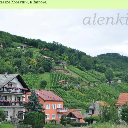
евере Хорватии, в Загорье.