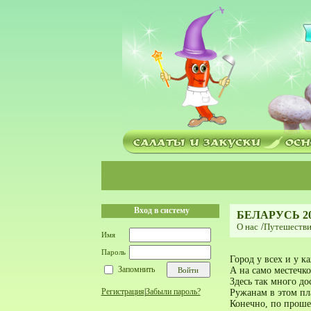
Вход в систему
БЕЛАРУСЬ 202
О нас
/
Путешестви
Имя
Пароль
Город у всех и у к
Запомнить
А на само местечк
Здесь так много до
Регистрация
|
Забыли пароль?
Ружанам в этом пла
Конечно, по проше