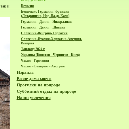
Беларусь 2020 г.
Бельгия
 так и
Бенилюкс-Германия-Франция
(Лотарингия, Нор-Па-де-Кале)
Германия - Дания - Нидерланды
Германия - Дания - Швеция
Словения-Венгрия-Хорватия
Словения-Италия-Хорватия-Австрия-
Венгрия
Таиланд 2024 г.
Украина (Конотоп - Чернигов - Киев)
Чехия - Германия
Чехия – Бавария – Австрия
Израиль
Возле дома моего
Прогулки на природе
Субботний отдых на природе
Наши увлечения