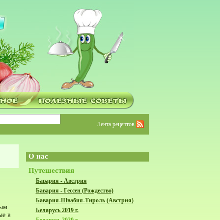
Лента рецептов
О нас
Путешествия
Бавария - Австрия
Бавария - Гессен (Рождество)
Бавария-Швабия-Тироль (Австрия)
ым.
Беларусь 2019 г.
ые в