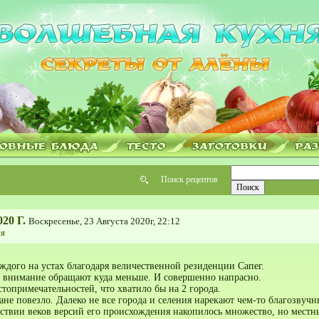
Поиск рецептов
0 Г.
Воскресенье, 23 Августа 2020г, 22:12
я
аждого на устах благодаря величественной резиденции Сапег.
о внимание обращают куда меньше. И совершенно напрасно.
стопримечательностей, что хватило бы на 2 города.
не повезло. Далеко не все города и селения нарекают чем-то благозвучн
ствии веков версий его происхождения накопилось множество, но местн