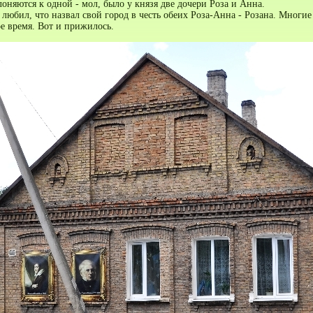
лоняются к одной - мол, было у князя две дочери Роза и Анна.
 любил, что назвал свой город в честь обеих Роза-Анна - Розана. Многие
е время. Вот и прижилось.