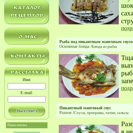
шок
сах
стр
подр
Рыба под пикантным манговым соус
Основные блюда
/
Блюда из рыбы
Тща
вып
рыб
зап
Имя:
подр
E-mail:
Пикантный манговый соус
Разное
/
Соусы, приправы, чатни, сальсы
Раз
Наша кнопка
в н