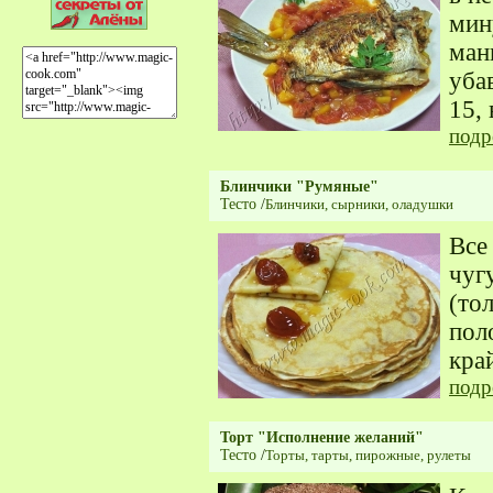
мин
манг
уба
15,
подр
Блинчики "Румяные"
Тесто
/
Блинчики, сырники, оладушки
Все
чуг
(то
пол
кра
подр
Торт "Исполнение желаний"
Тесто
/
Торты, тарты, пирожные, рулеты