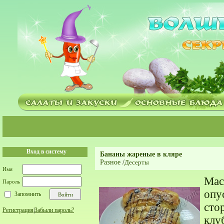
Вход в систему
Бананы жареные в кляре
Разное
/
Десерты
Имя
Мас
Пароль
опу
Запомнить
сто
Регистрация
|
Забыли пароль?
клу