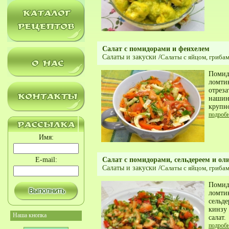
Салат с помидорами и фенхелем
Салаты и закуски
/
Салаты с яйцом, гриба
Помид
ломти
отреза
нашин
крупно
подроб
Имя:
E-mail:
Салат с помидорами, сельдереем и ол
Салаты и закуски
/
Салаты с яйцом, гриба
Помид
ломтик
сельде
кинзу 
Наша кнопка
салат.
подроб