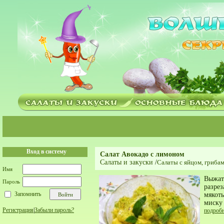
Вход в систему
Салат Авокадо с лимоном
Салаты и закуски
/
Салаты с яйцом, гриба
Имя
Выжат
Пароль
разрез
Запомнить
мякоть
миску
Регистрация
|
Забыли пароль?
подроб