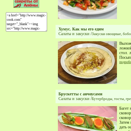
Хумус. Как мы его едим
Салаты и закуски
/
Закуски овощные, бобо
Выложи
ложкой
стол. 
Посыпа
подроб
Брускетты с анчоусами
Салаты и закуски
/
Бутерброды, тосты, гр
Багет 
сковор
сковор
Затем 
дать о