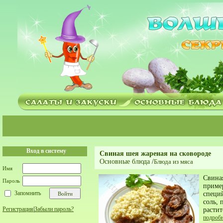
Вход в систему
Свиная шея жареная на сковороде
Основные блюда
/
Блюда из мяса
Имя
Свина
Пароль
приме
Запомнить
специй
соль, 
Регистрация
|
Забыли пароль?
растит
подроб