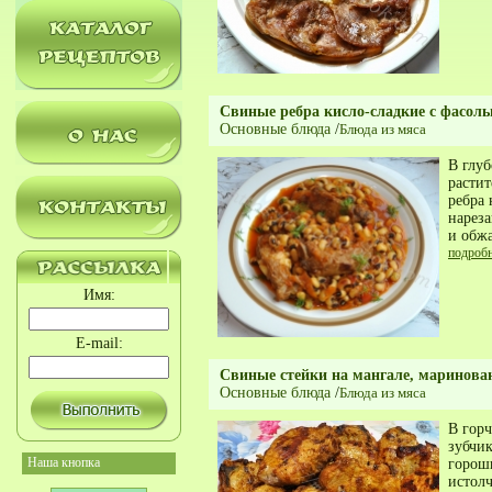
Свиные ребра кисло-сладкие с фасол
Основные блюда
/
Блюда из мяса
В глуб
растит
ребра 
нарез
и обж
подроб
Имя:
E-mail:
Свиные стейки на мангале, маринова
Основные блюда
/
Блюда из мяса
В гор
зубчик
Наша кнопка
горош
истолч