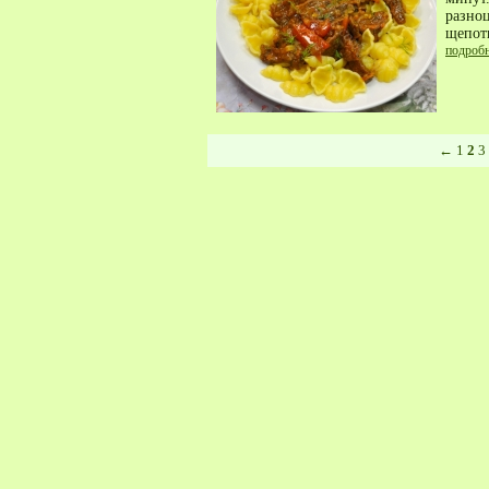
разно
щепот
подроб
←
1
2
3