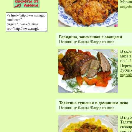
Марин
подроб
Говядина, запеченная с овощами
Основные блюда
/
Блюда из мяса
В сков
мяса в
по 1-2
Перело
Зубчик
подроб
Телятина тушеная в домашнем лечо
Основные блюда
/
Блюда из мяса
В глуб
Телят
сковор
минут.