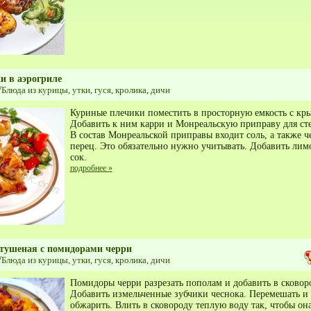
и в аэрогриле
/
Блюда из курицы, утки, гуся, кролика, дичи
Куриные плечики поместить в просторную емкость с кр
Добавить к ним карри и Монреальскую приправу для сте
В состав Монреальской приправы входит соль, а также 
перец. Это обязательно нужно учитывать. Добавить ли
сок.
подробнее
»
 тушеная с помидорами черри
/
Блюда из курицы, утки, гуся, кролика, дичи
Помидоры черри разрезать пополам и добавить в сковор
Добавить измельченные зубчики чеснока. Перемешать и
обжарить. Влить в сковороду теплую воду так, чтобы он