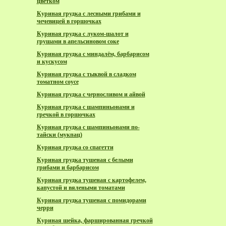
цветком
Куриная грудка с лесными грибами и
чечевицей в горшочках
Куриная грудка с луком-шалот и
грушами в апельсиновом соке
Куриная грудка с миндалём, барбарисом
и кускусом
Куриная грудка с тыквой в сладком
томатном соусе
Куриная грудка с черносливом и айвой
Куриная грудка с шампиньонами и
гречкой в горшочках
Куриная грудка с шампиньонами по-
тайски (мукпац)
Куриная грудка со спагетти
Куриная грудка тушеная с белыми
грибами и барбарисом
Куриная грудка тушеная с картофелем,
капустой и вялеными томатами
Куриная грудка тушеная с помидорами
черри
Куриная шейка, фаршированная гречкой