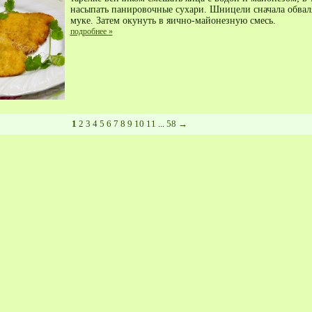
насыпать панировочные сухари. Шницели сначала обвал
муке. Затем окунуть в яично-майонезную смесь.
подробнее
»
1
2
3
4
5
6
7
8
9
10
11
58
→
...