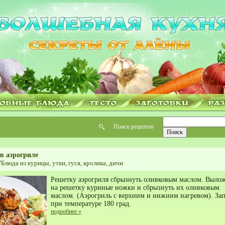
Поиск рецептов
в аэрогриле
/
Блюда из курицы, утки, гуся, кролика, дичи
Решетку аэрогриля сбрызнуть оливковым маслом. Выло
на решетку куриные ножки и сбрызнуть их оливковым
маслом. (Аэрогриль с верхним и нижним нагревом). Зап
при температуре 180 град.
подробнее
»