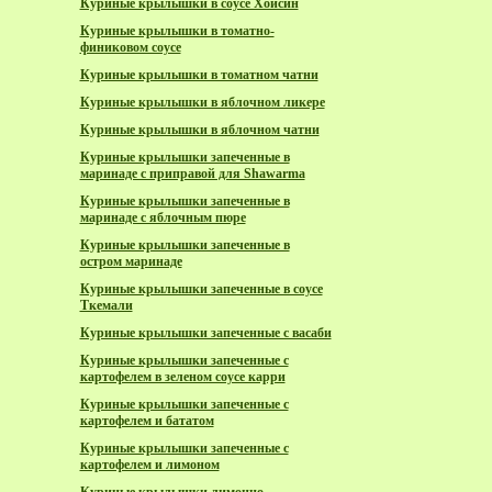
Куриные крылышки в соусе Хойсин
Куриные крылышки в томатно-
финиковом соусе
Куриные крылышки в томатном чатни
Куриные крылышки в яблочном ликере
Куриные крылышки в яблочном чатни
Куриные крылышки запеченные в
маринаде с приправой для Shawarma
Куриные крылышки запеченные в
маринаде с яблочным пюре
Куриные крылышки запеченные в
остром маринаде
Куриные крылышки запеченные в соусе
Ткемали
Куриные крылышки запеченные с васаби
Куриные крылышки запеченные с
картофелем в зеленом соусе карри
Куриные крылышки запеченные с
картофелем и бататом
Куриные крылышки запеченные с
картофелем и лимоном