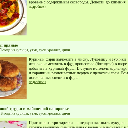
вровень с содержимым сковороды. Довести до кипения.
подробнее
»
ты пряные
/
Блюда из курицы, утки, гуся, кролика, дичи
Куриный фарш выложить в миску. Луковицу и зубчики
чеснока измельчить в фуд-процессоре (блендере) в пюре
добавить в куриный фарш. В ступке истолочь кориандр,
и горошины разноцветных перцев с щепоткой соли. Всы
истолченные специи в фарш.
подробнее
»
иной грудки в майонезной панировке
/
Блюда из курицы, утки, гуся, кролика, дичи
Приготовить три тарелки - в первую насыпать муку; во 
тарелке венчиком смешать яйца с водой и майонезом; в 