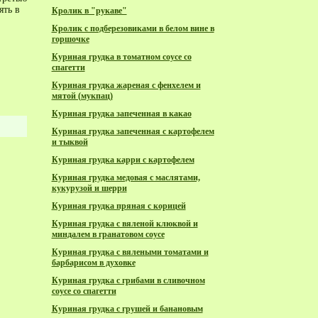
ять в
Кролик в "рукаве"
Кролик с подберезовиками в белом вине в
горшочке
Куриная грудка в томатном соусе со
спагетти
Куриная грудка жареная с фенхелем и
мятой (мукпац)
Куриная грудка запеченная в какао
Куриная грудка запеченная с картофелем
и тыквой
Куриная грудка карри с картофелем
Куриная грудка медовая с маслятами,
кукурузой и шерри
Куриная грудка пряная с корицей
Куриная грудка с вяленой клюквой и
миндалем в гранатовом соусе
Куриная грудка с вялеными томатами и
барбарисом в духовке
Куриная грудка с грибами в сливочном
соусе со спагетти
Куриная грудка с грушей и банановым