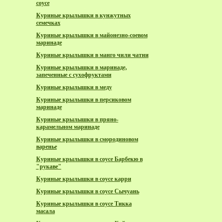
соусе
Куриные крылышки в кунжутных
семечках
Куриные крылышки в майонезно-соевом
маринаде
Куриные крылышки в манго чили чатни
Куриные крылышки в маринаде,
запеченные с сухофруктами
Куриные крылышки в меду
Куриные крылышки в персиковом
маринаде
Куриные крылышки в пряно-
карамельном маринаде
Куриные крылышки в смородиновом
варенье
Куриные крылышки в соусе Барбекю в
"рукаве"
Куриные крылышки в соусе карри
Куриные крылышки в соусе Сычуань
Куриные крылышки в соусе Тикка
масала