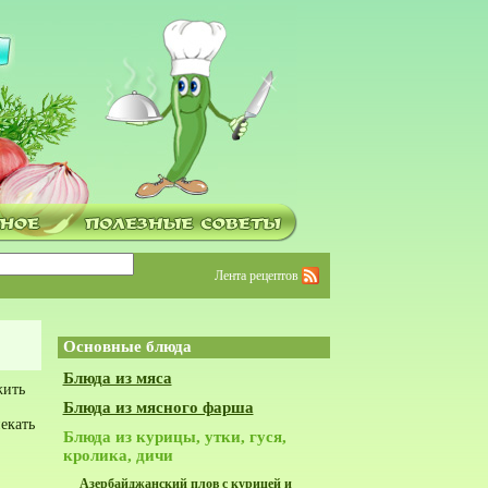
Лента рецептов
Основные блюда
Блюда из мяса
жить
Блюда из мясного фарша
екать
Блюда из курицы, утки, гуся,
кролика, дичи
Азербайджанский плов с курицей и