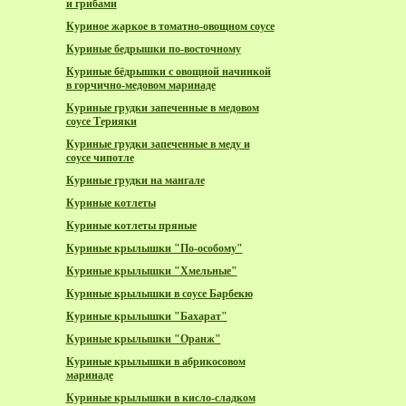
и грибами
Куриное жаркое в томатно-овощном соусе
Куриные бедрышки по-восточному
Куриные бёдрышки с овощной начинкой
в горчично-медовом маринаде
Куриные грудки запеченные в медовом
соусе Терияки
Куриные грудки запеченные в меду и
соусе чипотле
Куриные грудки на мангале
Куриные котлеты
Куриные котлеты пряные
Куриные крылышки "По-особому"
Куриные крылышки "Хмельные"
Куриные крылышки в соусе Барбекю
Куриные крылышки "Бахарат"
Куриные крылышки "Оранж"
Куриные крылышки в абрикосовом
маринаде
Куриные крылышки в кисло-сладком