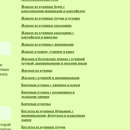
Жаркое из куриных бедер с
королевскими вешенками и картофелем
Жаркое из куриных грудок в духовке
Жаркое из куриных крылышек
Жаркое из куриных крылышек с
картофелем и шиитаке
Жаркое из курицы с варениками
Жаркое куриное, тушеное в квасе
Жюльен в болгарских перцах с куриной
грудкой, шампиньонами и орехами пекан
 и
 тмин
Жюльен из курицы
пать
Жюльен с курицей и шампиньонами
Копченая курица с лимоном и карри
Копченая курица с розмарином и
дольками лимона
Копченая курочка
Котлеты из куриных бёдрышек с
шампиньонами, фундуком и плавленым
сыром
второй
Котлеты из куриных грудок
третью