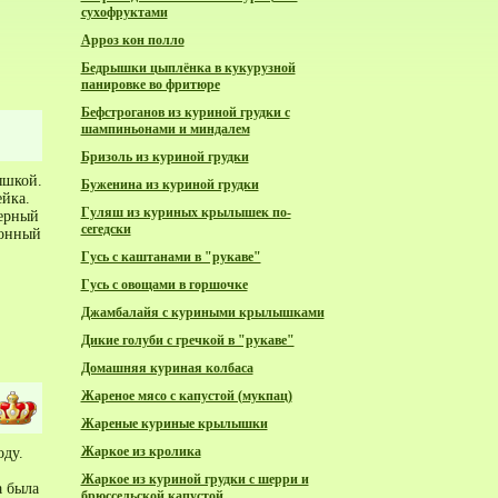
сухофруктами
Арроз кон полло
Бедрышки цыплёнка в кукурузной
панировке во фритюре
Бефстроганов из куриной грудки с
шампиньонами и миндалем
Бризоль из куриной грудки
ышкой.
Буженина из куриной грудки
йка.
Гуляш из куриных крылышек по-
черный
сегедски
монный
Гусь с каштанами в "рукаве"
Гусь с овощами в горшочке
Джамбалайя с куриными крылышками
Дикие голуби с гречкой в "рукаве"
Домашняя куриная колбаса
Жареное мясо с капустой (мукпац)
Жареные куриные крылышки
Жаркое из кролика
оду.
Жаркое из куриной грудки с шерри и
а была
брюссельской капустой