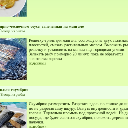
рно-чесночном соусе, запеченная на мангале
/
Блюда из рыбы
Решетку-гриль для мангала, состоящую из двух зажим
плоскостей, смазать растительным маслом. Выложить ры
решетку и установить на мангал над горящими углями.
Запекать рыбу примерно 20 минут, пока не образуется
золотистая корочка.
подробнее
»
льная скумбрия
/
Блюда из рыбы
Скумбрию разморозить. Разрезать вдоль по спинке до ш
но не разрезая саму шкуру. Вынуть внутренности и удал
головы. Тщательно промыть под проточной водой. На д
посуды, где будет солиться скумбрия, положить деревян
палочки.
подробнее
»