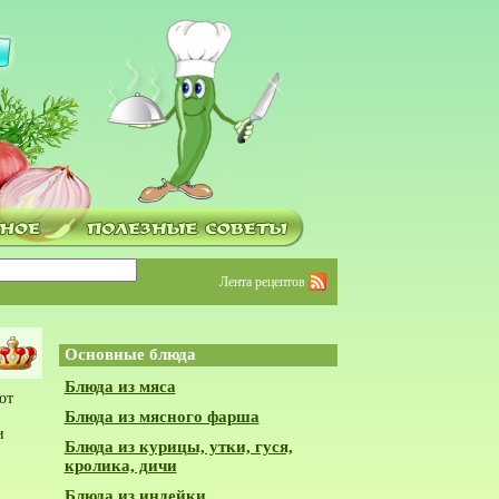
Лента рецептов
Основные блюда
Блюда из мяса
от
Блюда из мясного фарша
и
Блюда из курицы, утки, гуся,
кролика, дичи
Блюда из индейки