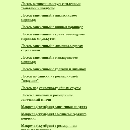
Лосось в сливочном соусе с вялеными
томатами и шалфеем
Лосось запеченный в апельсиновом
маринаде
Лосось запеченный в винном маринаде
Лосось запеченный в гранатово-медовом
маринаде с кунжутом
Лосось запеченный в лимонно-медовом
соусе с киви
Лосось запеченный в мандариновом
маринаде
Лосось запеченный с травами и лимоном
Лосось по-фински на розмариновой
"подушке"
Лосось под сливочно-грибным соусом
Лосось с лимоном и розмарином,
запеченный в печи
Макрель (скумбрия) запеченная на углях
Макрель (скумбрия) с мелиссой горячего
копчения
Макрель (скумбрия) с розмарином