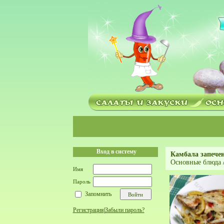
Вход в систему
Камбала запече
Основные блюда
Имя
Пароль
Запомнить
Регистрация
|
Забыли пароль?