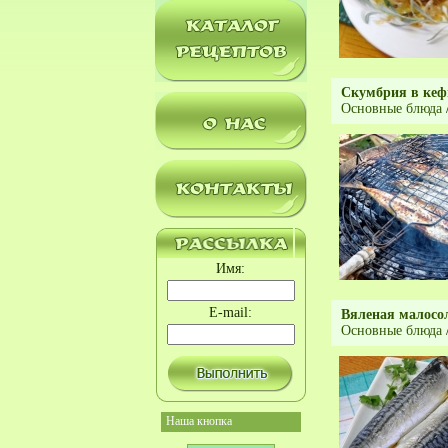
Скумбрия в кефи
Основные блюда
Имя:
E-mail:
Вяленая малосо
Основные блюда
Наша кнопка