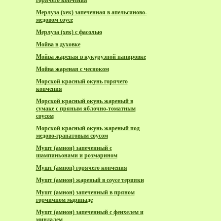
горячего копчения
Мерлуза (хек) запеченная в апельсиново-
медовом соусе
Мерлуза (хек) с фасолью
Мойва в духовке
Мойва жареная в кукурузной панировке
Мойва жареная с чесноком
Морской красный окунь горячего
копчения
Морской красный окунь жареный в
сумаке с пряным яблочно-томатным
соусом
Морской красный окунь жареный под
медово-гранатовым соусом
Мушт (амнон) запеченный с
шампиньонами и розмарином
Мушт (амнон) горячего копчения
Мушт (амнон) жареный в соусе терияки
Мушт (амнон) запеченный в пряном
горчичном маринаде
Мушт (амнон) запеченный с фенхелем и
миндалем