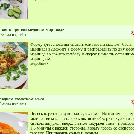
нная в пряном медовом маринаде
/
Блюда из рыбы
Форму для запекания смазать оливковым маслом. Часть
маринада выложить в форму и распределить по дну фор
маринад выложить камбалу и сверху намазать оставшим
маринадом.
подробнее
»
сладком томатном соусе
/
Блюда из рыбы
Лосось нарезать крупными кусочками. На минимальном
количестве масла и на сильном огне обжарить кусочки л
сначала шкуркой вверх, а затем шкуркой вниз - примерн
1,5 минуты с каждой стороны. Убрать лосось со сковоро
тарелку. Приправить солью и перцем.