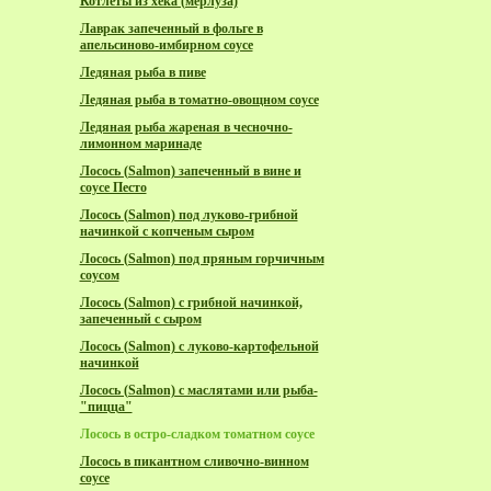
Котлеты из хека (мерлуза)
Лаврак запеченный в фольге в
апельсиново-имбирном соусе
Ледяная рыба в пиве
Ледяная рыба в томатно-овощном соусе
Ледяная рыба жареная в чесночно-
лимонном маринаде
Лосось (Salmon) запеченный в вине и
соусе Песто
Лосось (Salmon) под луково-грибной
начинкой с копченым сыром
Лосось (Salmon) под пряным горчичным
соусом
Лосось (Salmon) с грибной начинкой,
запеченный с сыром
Лосось (Salmon) с луково-картофельной
начинкой
Лосось (Salmon) с маслятами или рыба-
"пицца"
Лосось в остро-сладком томатном соусе
Лосось в пикантном сливочно-винном
соусе