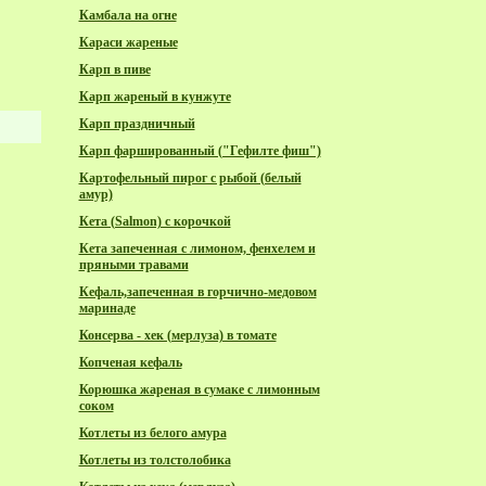
Камбала на огне
Караси жареные
Карп в пиве
Карп жареный в кунжуте
Карп праздничный
Карп фаршированный ("Гефилте фиш")
Картофельный пирог с рыбой (белый
амур)
Кета (Salmon) с корочкой
Кета запеченная с лимоном, фенхелем и
пряными травами
Кефаль,запеченная в горчично-медовом
маринаде
Консерва - хек (мерлуза) в томате
Копченая кефаль
Корюшка жареная в сумаке с лимонным
соком
Котлеты из белого амура
Котлеты из толстолобика