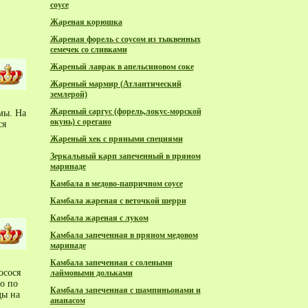
соусе
Жареная корюшка
Жареная форель с соусом из тыквенных
семечек со сливками
Жареный лаврак в апельсиновом соке
Жареный мармир (Атлантический
землерой)
Жареный саргус (форель,локус-морской
мы. На
окунь) с орегано
ся
Жареный хек с пряными специями
Зеркальный карп запеченный в пряном
маринаде
Камбала в медово-папричном соусе
Камбала жареная с веточкой шерри
Камбала жареная с луком
Камбала запеченная в пряном медовом
маринаде
Камбала запеченная с солеными
осося
лаймовыми дольками
о по
Камбала запеченная с шампиньонами и
ды на
ананасом