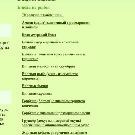
Блюда из рыбы
"Карпуша влюбленный"
Амнон (мушт) запеченный с розмарином
и лаймом
Бело-амурский блюз
Белый амур жареный в кокосовой
ающих
стружке
бу на
Бычки в томатном соусе запеченные в
горшочке
Вяленая малосольная скумбрия
Вяленая рыба (усач - из семейства
карповых)
Вяленые бычки
Вяленые сардины
Горбуша (Salmon) с лимоном горячего
копчения
куры,
Горбуша с лимоном и розмарином в печи
ить
но
Группер (локус или морской окунь)
ные
запеченный в ананасово-лимонном соусе
Жареная кефаль в горчично-лимонном