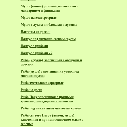
Мушт (амнон) розовый,запеченный с
мандарином и финиками
Мушт на электрогриле
Мушт с луком и яблоками в духовке
Наггетсы из трески
Палтус под лимонно-соевым соусом
Палтус с грибами
Палтус с грибами - 2
Рыба (кефаль), запеченная с овощами и
орехами
Рыба (мушт) запеченная на углях под
мятным соусом
Рыба змееголов в аэрогриле
Рыба на доске
Рыба Паку запеченная с пряными
травами, помидорами и чесноком
Рыба под пикантным манговым соусом
Рыба святого Петра (амнон, мушт)
запеченная в пряном сливочном масле с
зеленью