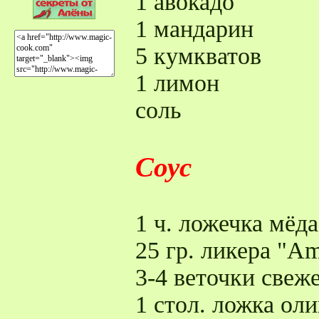
1 авокадо
1 мандарин
5 кумкватов
1 лимон
соль
Соус
1 ч. ложечка мёда
25 гр. ликера "Am
3-4 веточки свеж
1 стол. ложка ол