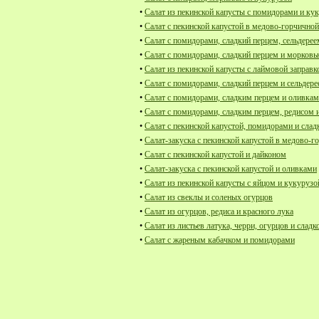
•
Салат из пекинской капусты с помидорами и ку
•
Салат с пекинской капустой в медово-горчичной
•
Салат с помидорами, сладкий перцем, сельдерее
•
Салат с помидорами, сладкий перцем и морков
•
Салат из пекинской капусты с лаймовой заправк
•
Салат с помидорами, сладкий перцем и сельдер
•
Салат с помидорами, сладким перцем и оливка
•
Салат с помидорами, сладким перцем, редисом 
•
Салат с пекинской капустой, помидорами и сла
•
Салат-закуска с пекинской капустой в медово-г
•
Салат с пекинской капустой и дайконом
•
Салат-закуска с пекинской капустой и оливками
•
Салат из пекинской капусты с яйцом и кукурузо
•
Салат из свеклы и соленых огурцов
•
Салат из огурцов, редиса и красного лука
•
Салат из листьев латука, черри, огурцов и сладк
•
Салат с жареным кабачком и помидорами