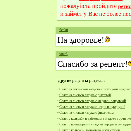
пожалуйста пройдите
реги
и займёт у Вас не более не
alenkii
На здоровье!
copir3
Спасибо за рецепт!
Другие рецепты раздела:
•
Салат из пекинской капусты с огурцами и редис
•
Салат из листьев латука с рикоттой
•
Салат из листьев латука с медовой заправкой
•
Салат из листьев латука с черри и кукурузой
•
Салат из листьев латука с физалисом
•
Салат с кольраби и дайконом в медово-горчично
•
Салат с помидорами, сладкий перцем и сельдер
•
Салат с кольраби, морковью и кукурузой