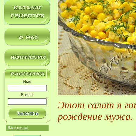
Имя:
E-mail:
Этот салат я го
рождение мужа.
Наша кнопка