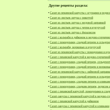
Другие рецепты раздела:
•
Салат из пекинской капусты с огурцами и редис
•
Салат из листьев латука с рикоттой
•
Салат из листьев латука с медовой заправкой
•
Салат из листьев латука с черри и кукурузой
•
Салат из листьев латука с физалисом
•
Салат с кольраби и дайконом в медово-горчично
•
Салат с помидорами, сладкий перцем и сельдер
•
Салат с кольраби, морковью и кукурузой
•
Салат из пекинской капусты с помидорами и ку
•
Салат с пекинской капустой в медово-горчичной
•
Салат с помидорами, сладкий перцем, сельдерее
•
Салат с помидорами, сладкий перцем и морков
•
Салат из пекинской капусты с лаймовой заправк
•
Салат с помидорами, сладкий перцем и сельдер
•
Салат с помидорами, сладким перцем и оливка
•
Салат с помидорами, сладким перцем, редисом 
•
Салат с пекинской капустой, помидорами и сла
•
Салат-закуска с пекинской капустой в медово-г
•
Салат с пекинской капустой и дайконом
•
Салат-закуска с пекинской капустой и оливками