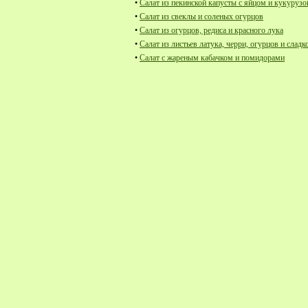
•
Салат из пекинской капусты с яйцом и кукурузо
•
Салат из свеклы и соленых огурцов
•
Салат из огурцов, редиса и красного лука
•
Салат из листьев латука, черри, огурцов и сладк
•
Салат с жареным кабачком и помидорами