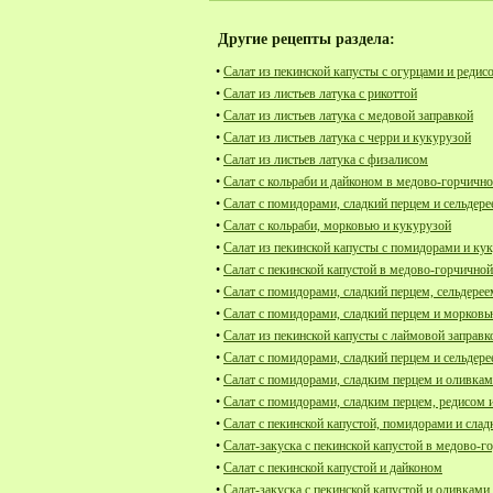
Другие рецепты раздела:
•
Салат из пекинской капусты с огурцами и редис
•
Салат из листьев латука с рикоттой
•
Салат из листьев латука с медовой заправкой
•
Салат из листьев латука с черри и кукурузой
•
Салат из листьев латука с физалисом
•
Салат с кольраби и дайконом в медово-горчично
•
Салат с помидорами, сладкий перцем и сельдер
•
Салат с кольраби, морковью и кукурузой
•
Салат из пекинской капусты с помидорами и ку
•
Салат с пекинской капустой в медово-горчичной
•
Салат с помидорами, сладкий перцем, сельдерее
•
Салат с помидорами, сладкий перцем и морков
•
Салат из пекинской капусты с лаймовой заправк
•
Салат с помидорами, сладкий перцем и сельдер
•
Салат с помидорами, сладким перцем и оливка
•
Салат с помидорами, сладким перцем, редисом 
•
Салат с пекинской капустой, помидорами и сла
•
Салат-закуска с пекинской капустой в медово-г
•
Салат с пекинской капустой и дайконом
•
Салат-закуска с пекинской капустой и оливками