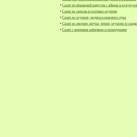
•
Салат из пекинской капусты с яйцом и кукурузо
•
Салат из свеклы и соленых огурцов
•
Салат из огурцов, редиса и красного лука
•
Салат из листьев латука, черри, огурцов и сладк
•
Салат с жареным кабачком и помидорами