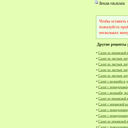
Версия для печати
Чтобы оставить
пожалуйста про
нескольких мину
Другие рецепты 
•
Салат из пекинской 
•
Салат из листьев лат
•
Салат из листьев ла
•
Салат из листьев ла
•
Салат из листьев ла
•
Салат с кольраби и 
•
Салат с помидорами,
•
Салат с кольраби, м
•
Салат из пекинской 
•
Салат с пекинской к
•
Салат с помидорами,
•
Салат с помидорами
•
Салат из пекинской 
•
Салат с помидорами,