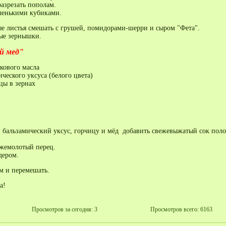
зрезать пополам.
ленькими кубиками.
е листья смешать с грушей, помидорами-шерри и сыром "Фета".
ые зернышки.
й мед"
кового масла
ического уксуса (белого цвета)
цы в зернах
, бальзамический уксус, горчицу и мёд добавить свежевыжатый сок пол
ежемолотый перец.
дером.
м и перемешать.
а!
Просмотров за сегодня: 3
Просмотров всего: 6163