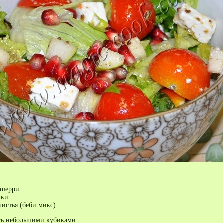
-шерри
шки
листья (беби микс)
ть небольшими кубиками.