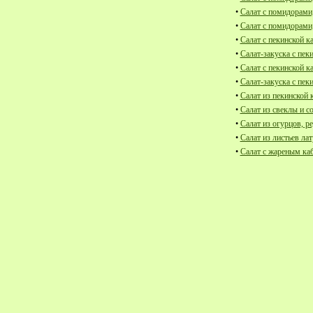
•
Салат с помидорами
•
Салат с помидорами
•
Салат с пекинской к
•
Салат-закуска с пек
•
Салат с пекинской к
•
Салат-закуска с пек
•
Салат из пекинской 
•
Салат из свеклы и с
•
Салат из огурцов, ре
•
Салат из листьев лат
•
Салат с жареным ка