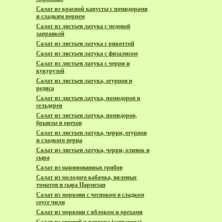
Салат из красной капусты с помидорами
и сладким перцем
Салат из листьев латука с медовой
заправкой
Салат из листьев латука с рикоттой
Салат из листьев латука с физалисом
Салат из листьев латука с черри и
кукурузой
Салат из листьев латука, огурцов и
редиса
Салат из листьев латука, помидоров и
сельдерея
Салат из листьев латука, помидоров,
брынзы и орехов
Салат из листьев латука, черри, огурцов
и сладкого перца
Салат из листьев латука, черри, оливок и
сыра
Салат из маринованных грибов
Салат из молодого кабачка, вяленых
томатов и сыра Пармезан
Салат из моркови с чесноком в сладком
соусе чили
Салат из моркови с яблоком и орехами