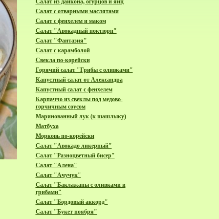
Салат из дайкона, огурцов и яиц
Салат с отварными маслятами
Салат с фенхелем и маком
Cалат "Авокадный ноктюрн"
Cалат "Фантазия"
Cалат с карамболой
Cвекла по-корейски
Горячий салат "Грибы с оливками"
Капустный салат от Александра
Капустный салат с фенхелем
Карпаччо из свеклы под медово-
горчичным соусом
Маринованный лук (к шашлыку)
Матбуха
Морковь по-корейски
Салат "Авокадо ликерный"
Салат "Разноцветный бисер"
Салат "Алена"
Салат "Ачучук"
Салат "Баклажаны с оливками и
грибами"
Салат "Бордовый аккорд"
Салат "Букет ноября"