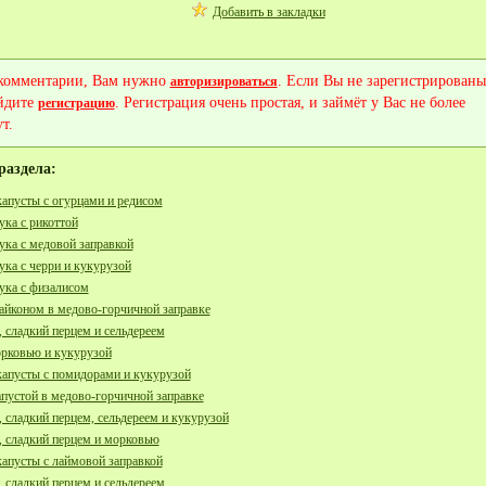
Добавить в закладки
 комментарии, Вам нужно
. Если Вы не зарегистрированы
авторизироваться
йдите
. Регистрация очень простая, и займёт у Вас не более
регистрацию
т.
раздела:
капусты с огурцами и редисом
ука с рикоттой
тука с медовой заправкой
тука с черри и кукурузой
тука с физалисом
дайконом в медово-горчичной заправке
 сладкий перцем и сельдереем
орковью и кукурузой
капусты с помидорами и кукурузой
апустой в медово-горчичной заправке
 сладкий перцем, сельдереем и кукурузой
, сладкий перцем и морковью
капусты с лаймовой заправкой
 сладкий перцем и сельдереем