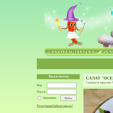
Вход в систему
САЛАТ "ОС
Салаты и закуски
/
Имя
Пароль
Запомнить
Регистрация
|
Забыли пароль?