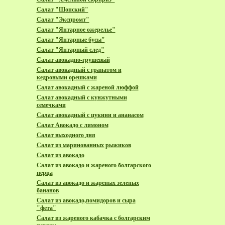
Салат "Шопский"
Салат "Экспромт"
Салат "Янтарное ожерелье"
Салат "Янтарные бусы"
Салат "Янтарный след"
Салат авокадно-грушевый
Салат авокадный с гранатом и
кедровыми орешками
Салат авокадный с жареной люффой
Салат авокадный с кунжутными
семечками
Салат авокадный с цукини и ананасом
Салат Авокадо с лимоном
Салат выходного дня
Салат из маринованных рыжиков
Салат из авокадо
Салат из авокадо и жареного болгарского
перца
Салат из авокадо и жареных зеленых
бананов
Салат из авокадо,помидоров и сыра
"фета"
Салат из жареного кабачка с болгарским