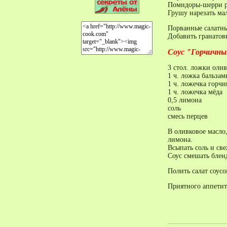
Помидоры-шерри ра
Грушу нарезать ма
Порванные салатны
Добавить гранатов
Соус "Горчичны
3 стол. ложки олив
1 ч. ложка бальзам
1 ч. ложечка горчи
1 ч. ложечка мёда
0,5 лимона
соль
смесь перцев
В оливковое масло
лимона.
Всыпать соль и св
Соус смешать блен
Полить салат соусо
Приятного аппетит