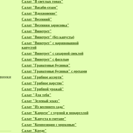
Салат "В светлых тонах"
Салат "Васаби-сезам"
Салат "Вдохновение"
Салат "Весенний"
Салат "Весенняя зарисовка"
Салат "Винегрет"
Салат "Винегрет" (без капусты)
Салат "Винегрет" с маринованной
капустой
Салат "Винегрет" с сахарной свеклой
Салат "Винегрет" с фасолью
Салат "Гранатовые бусинки"
Салат "Гранатовые бусинки" с орехами
овинки
Салат "Грибное ассорти"
Салат "Грибное царство"
Салат "Грибной урожай"
Салат "Для тебя"
Салат "Зеленый эскиз"
Салат "Из весеннего сада"
Салат "Капрезе" с хурмой и моцареллой
Салат "Капуста в сметане"
Салат "Композиция с морковью"
Салат "Кредо"