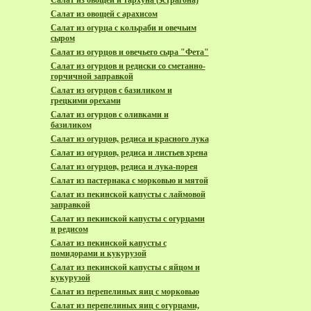
Салат из овощей и тархуна (эстрагона)
Салат из овощей с арахисом
Салат из огурца с кольраби и овечьим
сыром
Салат из огурцов и овечьего сыра "Фета"
Салат из огурцов и редиски со сметанно-
горчичной заправкой
Салат из огурцов с базиликом и
грецкими орехами
Салат из огурцов с оливками и
базиликом
Салат из огурцов, редиса и красного лука
Салат из огурцов, редиса и листьев хрена
Салат из огурцов, редиса и лука-порея
Салат из пастернака с морковью и мятой
Салат из пекинской капусты с лаймовой
заправкой
Салат из пекинской капусты с огурцами
и редисом
Салат из пекинской капусты с
помидорами и кукурузой
Салат из пекинской капусты с яйцом и
кукурузой
Салат из перепелиных яиц с морковью
Салат из перепелиных яиц с огурцами,