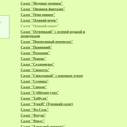
Салат "Медовые тропики"
Салат "Овощная фантазия"
Салат "Огни января"
Салат "Осенний вечер"
,
Салат "Осенний сюжет"
Салат "Остренький" с зеленой редькой и
помидорами
Салат "Перепелиный переполох"
Салат "Пьянящий"
Салат "Розмарин"
Салат "Рыжик"
Салат "Саламандра"
Салат "Свежесть"
Салат "Свекольный" с жареным луком
Салат "Селянка"
Салат "Синьор"
Салат "Субботнее утро"
Салат "Таббули"
Салат "ТуркИ" (Турецкий салат)
Салат "Фа-Соль"
Салат "Фатуш"
Салат "Фокус"
Салат "Хмельной сюрприз"