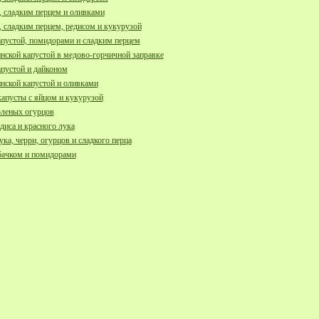
, сладким перцем и оливками
, сладким перцем, редисом и кукурузой
апустой, помидорами и сладким перцем
инской капустой в медово-горчичной заправке
апустой и дайконом
инской капустой и оливками
капусты с яйцом и кукурузой
оленых огурцов
диса и красного лука
ука, черри, огурцов и сладкого перца
бачком и помидорами