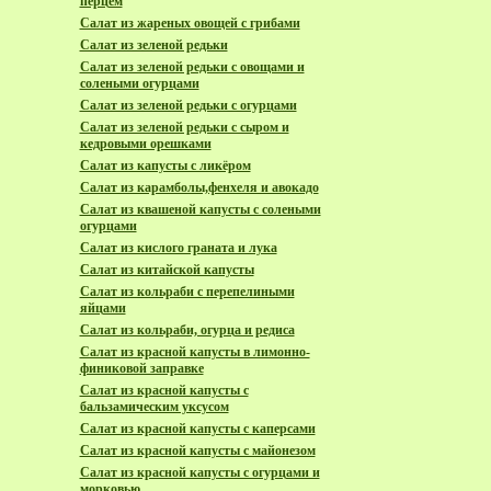
перцем
Салат из жареных овощей с грибами
Салат из зеленой редьки
Салат из зеленой редьки с овощами и
солеными огурцами
Салат из зеленой редьки с огурцами
Салат из зеленой редьки с сыром и
кедровыми орешками
Салат из капусты с ликёром
Салат из карамболы,фенхеля и авокадо
Салат из квашеной капусты с солеными
огурцами
Салат из кислого граната и лука
Салат из китайской капусты
Салат из кольраби с перепелиными
яйцами
Салат из кольраби, огурца и редиса
Салат из красной капусты в лимонно-
финиковой заправке
Салат из красной капусты с
бальзамическим уксусом
Салат из красной капусты с каперсами
Салат из красной капусты с майонезом
Салат из красной капусты с огурцами и
морковью