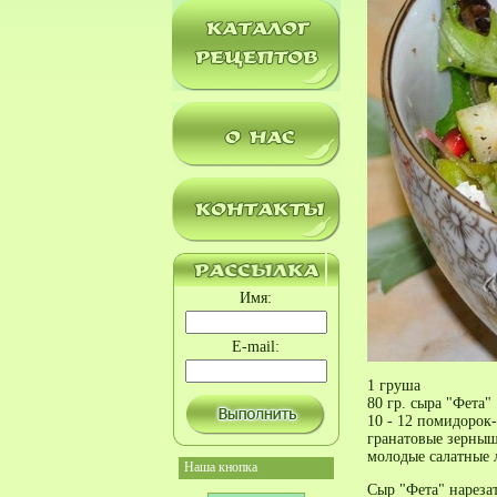
Имя:
E-mail:
1 груша
80 гр. сыра "Фета"
10 - 12 помидорок
гранатовые зерны
молодые салатные 
Наша кнопка
Сыр "Фета" нареза