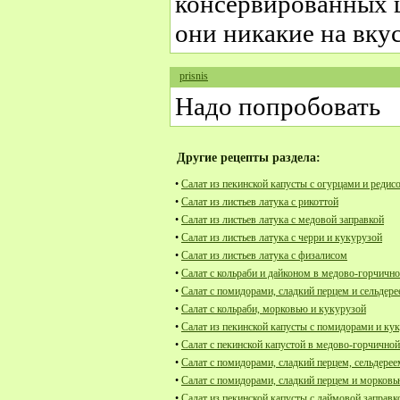
консервированных 
они никакие на вкус
prisnis
Надо попробовать
Другие рецепты раздела:
•
Салат из пекинской капусты с огурцами и редис
•
Салат из листьев латука с рикоттой
•
Салат из листьев латука с медовой заправкой
•
Салат из листьев латука с черри и кукурузой
•
Салат из листьев латука с физалисом
•
Салат с кольраби и дайконом в медово-горчично
•
Салат с помидорами, сладкий перцем и сельдер
•
Салат с кольраби, морковью и кукурузой
•
Салат из пекинской капусты с помидорами и ку
•
Салат с пекинской капустой в медово-горчичной
•
Салат с помидорами, сладкий перцем, сельдерее
•
Салат с помидорами, сладкий перцем и морков
•
Салат из пекинской капусты с лаймовой заправк