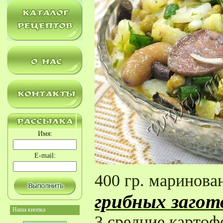
Имя:
E-mail:
400 гр. маринова
грибных загот
Наша кнопка
3 средние карто