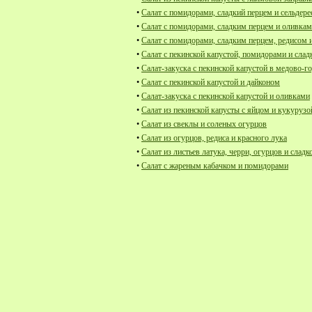
•
Салат с помидорами, сладкий перцем и сельдер
•
Салат с помидорами, сладким перцем и оливка
•
Салат с помидорами, сладким перцем, редисом 
•
Салат с пекинской капустой, помидорами и сла
•
Салат-закуска с пекинской капустой в медово-г
•
Салат с пекинской капустой и дайконом
•
Салат-закуска с пекинской капустой и оливками
•
Салат из пекинской капусты с яйцом и кукурузо
•
Салат из свеклы и соленых огурцов
•
Салат из огурцов, редиса и красного лука
•
Салат из листьев латука, черри, огурцов и сладк
•
Салат с жареным кабачком и помидорами