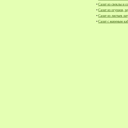
•
Салат из свеклы и с
•
Салат из огурцов, ре
•
Салат из листьев лат
•
Салат с жареным ка