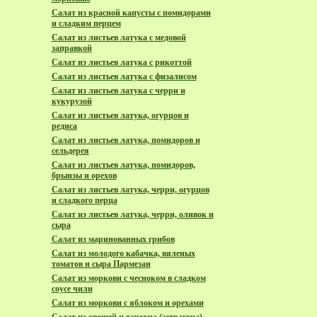
Салат из красной капусты с помидорами
и сладким перцем
Салат из листьев латука с медовой
заправкой
Салат из листьев латука с рикоттой
Салат из листьев латука с физалисом
Салат из листьев латука с черри и
кукурузой
Салат из листьев латука, огурцов и
редиса
Салат из листьев латука, помидоров и
сельдерея
Салат из листьев латука, помидоров,
брынзы и орехов
Салат из листьев латука, черри, огурцов
и сладкого перца
Салат из листьев латука, черри, оливок и
сыра
Салат из маринованных грибов
Салат из молодого кабачка, вяленых
томатов и сыра Пармезан
Салат из моркови с чесноком в сладком
соусе чили
Салат из моркови с яблоком и орехами