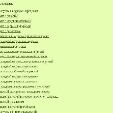
раздела:
капусты с огурцами и редисом
ука с рикоттой
тука с медовой заправкой
тука с черри и кукурузой
тука с физалисом
дайконом в медово-горчичной заправке
 сладкий перцем и сельдереем
орковью и кукурузой
капусты с помидорами и кукурузой
апустой в медово-горчичной заправке
 сладкий перцем, сельдереем и кукурузой
, сладкий перцем и морковью
капусты с лаймовой заправкой
 сладкий перцем и сельдереем
, сладким перцем и оливками
, сладким перцем, редисом и кукурузой
апустой, помидорами и сладким перцем
инской капустой в медово-горчичной заправке
апустой и дайконом
инской капустой и оливками
капусты с яйцом и кукурузой