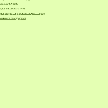
оленых огурцов
диса и красного лука
ука, черри, огурцов и сладкого перца
бачком и помидорами