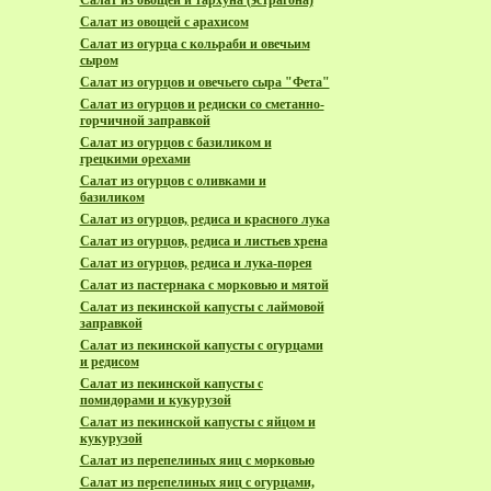
Салат из овощей и тархуна (эстрагона)
Салат из овощей с арахисом
Салат из огурца с кольраби и овечьим
сыром
Салат из огурцов и овечьего сыра "Фета"
Салат из огурцов и редиски со сметанно-
горчичной заправкой
Салат из огурцов с базиликом и
грецкими орехами
Салат из огурцов с оливками и
базиликом
Салат из огурцов, редиса и красного лука
Салат из огурцов, редиса и листьев хрена
Салат из огурцов, редиса и лука-порея
Салат из пастернака с морковью и мятой
Салат из пекинской капусты с лаймовой
заправкой
Салат из пекинской капусты с огурцами
и редисом
Салат из пекинской капусты с
помидорами и кукурузой
Салат из пекинской капусты с яйцом и
кукурузой
Салат из перепелиных яиц с морковью
Салат из перепелиных яиц с огурцами,