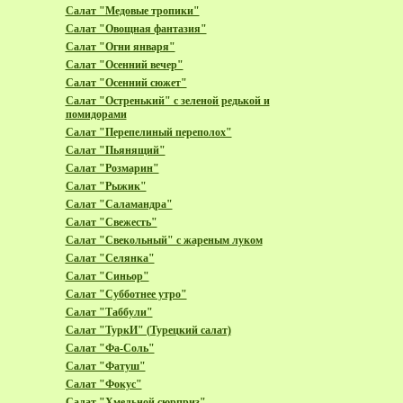
Салат "Медовые тропики"
Салат "Овощная фантазия"
Салат "Огни января"
Салат "Осенний вечер"
Салат "Осенний сюжет"
Салат "Остренький" с зеленой редькой и
помидорами
Салат "Перепелиный переполох"
Салат "Пьянящий"
Салат "Розмарин"
Салат "Рыжик"
Салат "Саламандра"
Салат "Свежесть"
Салат "Свекольный" с жареным луком
Салат "Селянка"
Салат "Синьор"
Салат "Субботнее утро"
Салат "Таббули"
Салат "ТуркИ" (Турецкий салат)
Салат "Фа-Соль"
Салат "Фатуш"
Салат "Фокус"
Салат "Хмельной сюрприз"