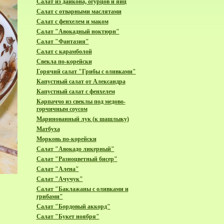
Салат из дайкона, огурцов и яиц
Салат с отварными маслятами
Салат с фенхелем и маком
Cалат "Авокадный ноктюрн"
Cалат "Фантазия"
Cалат с карамболой
Cвекла по-корейски
Горячий салат "Грибы с оливками"
Капустный салат от Александра
Капустный салат с фенхелем
Карпаччо из свеклы под медово-
горчичным соусом
Маринованный лук (к шашлыку)
Матбуха
Морковь по-корейски
Салат "Авокадо ликерный"
Салат "Разноцветный бисер"
Салат "Алена"
Салат "Ачучук"
Салат "Баклажаны с оливками и
грибами"
Салат "Бордовый аккорд"
Салат "Букет ноября"