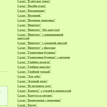
Салат "В светлых тонах"
Салат "Васаби-сезам"
Салат "Вдохновение"
Салат "Весенний"
Салат "Весенняя зарисовка"
Салат "Винегрет"
Салат "Винегрет" (без капусты)
Салат "Винегрет" с маринованной
капустой
Салат "Винегрет" с сахарной свеклой
Салат "Винегрет" с фасолью
Салат "Гранатовые бусинки"
Салат "Гранатовые бусинки" с орехами
Салат "Грибное ассорти"
Салат "Грибное царство"
Салат "Грибной урожай"
Салат "Для тебя"
Салат "Зеленый эскиз"
Салат "Из весеннего сада"
,
Салат "Капрезе" с хурмой и моцареллой
Салат "Капуста в сметане"
Салат "Композиция с морковью"
Салат "Кредо"