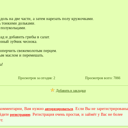
доль на две части, а затем нарезать полу кружочками.
 тонкими дольками.
 полукольцами.
ад и добавить грибы в салат.
нный зубчик чеснока.
поперчить свежемолотым перцем.
ым маслом и перемешать.
а!
Просмотров за сегодня: 2
Просмотров всего: 7066
Добавить в закладки
 комментарии, Вам нужно
. Если Вы не зарегистрированы
авторизироваться
йдите
. Регистрация очень простая, и займёт у Вас не более
регистрацию
т.