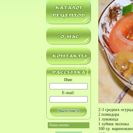
Имя:
E-mail:
2-3 средних огурца
2 помидора
1 луковица
1 зубчик чеснока
Наша кнопка
100 гр. маринован