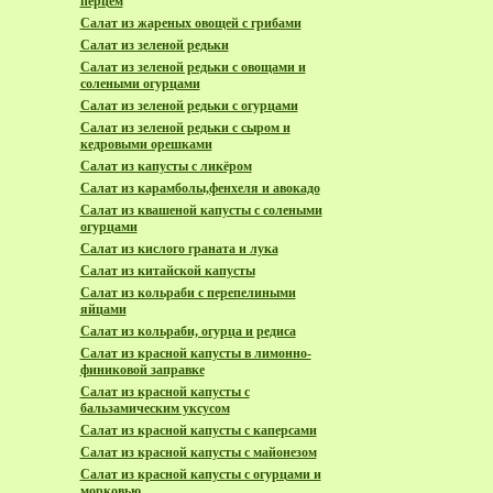
перцем
Салат из жареных овощей с грибами
Салат из зеленой редьки
Салат из зеленой редьки с овощами и
солеными огурцами
Салат из зеленой редьки с огурцами
Салат из зеленой редьки с сыром и
кедровыми орешками
Салат из капусты с ликёром
Салат из карамболы,фенхеля и авокадо
Салат из квашеной капусты с солеными
огурцами
Салат из кислого граната и лука
Салат из китайской капусты
Салат из кольраби с перепелиными
яйцами
Салат из кольраби, огурца и редиса
Салат из красной капусты в лимонно-
финиковой заправке
Салат из красной капусты с
бальзамическим уксусом
Салат из красной капусты с каперсами
Салат из красной капусты с майонезом
Салат из красной капусты с огурцами и
морковью