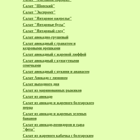
Салат "Шопский"
Салат "Экспромт"
Салат "Янтарное ожерелье"
Салат "Янтарные бусы"
Салат "Янтарный след"
Салат авокадно-грушевый
Салат авокадный с гранатом и
кедровыми орешками
Салат авокадный с жареной люффой
Салат авокадный с кунжутными
семечками
Салат авокадный с цукини и ананасом
Салат Авокадо с лимоном
Салат выходного дня
Салат из маринованных рыжиков
Салат из авокадо
Салат из авокадо и жареного болгарского
перца
Салат из авокадо и жареных зеленых
бананов
Салат из авокадо,помидоров и сыра
"фета"
Салат из жареного кабачка с болгарским