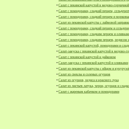
•
Салат с пекинской капустой в медово-горчичной
•
Салат с помидорами, сладкий перцем, сельдерее
•
Салат с помидорами, сладкий перцем и морков
•
Салат из пекинской капусты с лаймовой заправк
•
Салат с помидорами, сладкий перцем и сельдер
•
Салат с помидорами, сладким перцем и оливка
•
Салат с помидорами, сладким перцем, редисом 
•
Салат с пекинской капустой, помидорами и сла
•
Салат-закуска с пекинской капустой в медово-г
•
Салат с пекинской капустой и дайконом
•
Салат-закуска с пекинской капустой и оливками
•
Салат из пекинской капусты с яйцом и кукурузо
•
Салат из свеклы и соленых огурцов
•
Салат из огурцов, редиса и красного лука
•
Салат из листьев латука, черри, огурцов и сладк
•
Салат с жареным кабачком и помидорами