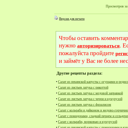
Просмотров за 
Версия для печати
Чтобы оставить комментар
нужно
. Е
авторизироваться
пожалуйста пройдите
реги
и займёт у Вас не более не
Другие рецепты раздела:
•
Салат из пекинской капусты с огурцами и редис
•
Салат из листьев латука с рикоттой
•
Салат из листьев латука с медовой заправкой
•
Салат из листьев латука с черри и кукурузой
•
Салат из листьев латука с физалисом
•
Салат с кольраби и дайконом в медово-горчично
•
Салат с помидорами, сладкий перцем и сельдер
•
Салат с кольраби, морковью и кукурузой
•
Салат из пекинской капусты с помидорами и ку