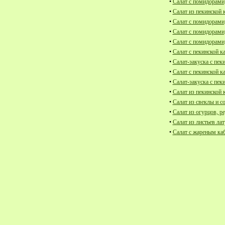
•
Салат с помидорами
•
Салат из пекинской 
•
Салат с помидорами,
•
Салат с помидорами
•
Салат с помидорами
•
Салат с пекинской к
•
Салат-закуска с пек
•
Салат с пекинской к
•
Салат-закуска с пек
•
Салат из пекинской 
•
Салат из свеклы и с
•
Салат из огурцов, ре
•
Салат из листьев лат
•
Салат с жареным ка