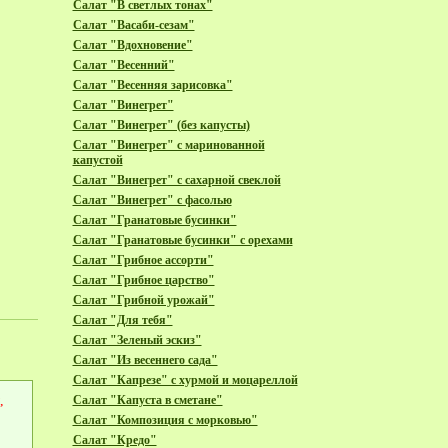
Салат "В светлых тонах"
Салат "Васаби-сезам"
Салат "Вдохновение"
Салат "Весенний"
Салат "Весенняя зарисовка"
Салат "Винегрет"
Салат "Винегрет" (без капусты)
Салат "Винегрет" с маринованной
капустой
Салат "Винегрет" с сахарной свеклой
Салат "Винегрет" с фасолью
Салат "Гранатовые бусинки"
Салат "Гранатовые бусинки" с орехами
Салат "Грибное ассорти"
Салат "Грибное царство"
Салат "Грибной урожай"
Салат "Для тебя"
Салат "Зеленый эскиз"
Салат "Из весеннего сада"
Салат "Капрезе" с хурмой и моцареллой
,
Салат "Капуста в сметане"
Салат "Композиция с морковью"
Салат "Кредо"