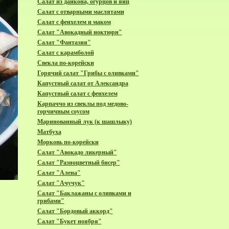
Салат из дайкона, огурцов и яиц
Салат с отварными маслятами
Салат с фенхелем и маком
Cалат "Авокадный ноктюрн"
Cалат "Фантазия"
Cалат с карамболой
Cвекла по-корейски
Горячий салат "Грибы с оливками"
Капустный салат от Александра
Капустный салат с фенхелем
Карпаччо из свеклы под медово-
горчичным соусом
Маринованный лук (к шашлыку)
Матбуха
Морковь по-корейски
Салат "Авокадо ликерный"
Салат "Разноцветный бисер"
Салат "Алена"
Салат "Ачучук"
Салат "Баклажаны с оливками и
грибами"
Салат "Бордовый аккорд"
Салат "Букет ноября"