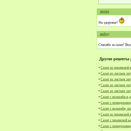
alenkii
На здоровье!
andrey
Спасибо за салат! Вк
Другие рецепты 
•
Салат из пекинской 
•
Салат из листьев лат
•
Салат из листьев ла
•
Салат из листьев ла
•
Салат из листьев ла
•
Салат с кольраби и 
•
Салат с помидорами,
•
Салат с кольраби, м
•
Салат из пекинской 
•
Салат с пекинской к
•
Салат с помидорами,