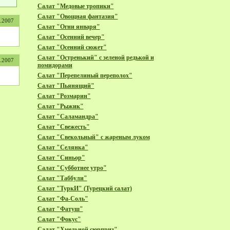
Салат "Медовые тропики"
Салат "Овощная фантазия"
1.2007
Салат "Огни января"
Салат "Осенний вечер"
Салат "Осенний сюжет"
Салат "Остренький" с зеленой редькой и
1.2007
помидорами
Салат "Перепелиный переполох"
Салат "Пьянящий"
Салат "Розмарин"
Салат "Рыжик"
Салат "Саламандра"
Салат "Свежесть"
Салат "Свекольный" с жареным луком
Салат "Селянка"
Салат "Синьор"
Салат "Субботнее утро"
Салат "Таббули"
Салат "ТуркИ" (Турецкий салат)
Салат "Фа-Соль"
Салат "Фатуш"
Салат "Фокус"
Салат "Хмельной сюрприз"