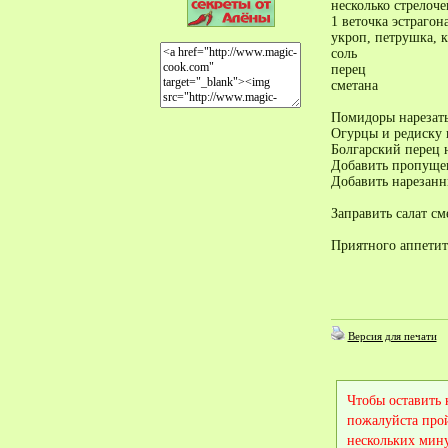
несколько стрелоче
1 веточка эстрагона
укроп, петрушка, 
соль
перец
сметана
Помидоры нарезать
Огурцы и редиску 
Болгарский перец 
Добавить пропущен
Добавить нарезанны
Заправить салат см
Приятного аппетит
Версия для печати
Чтобы оставить
пожалуйста про
нескольких мину