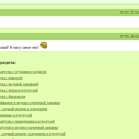
07:57, 27.1
07:55, 26.1
усный! К мясу самое оно!
раздела:
капусты с огурцами и редисом
ука с рикоттой
тука с медовой заправкой
тука с черри и кукурузой
тука с физалисом
дайконом в медово-горчичной заправке
 сладкий перцем и сельдереем
орковью и кукурузой
капусты с помидорами и кукурузой
апустой в медово-горчичной заправке
 сладкий перцем, сельдереем и кукурузой