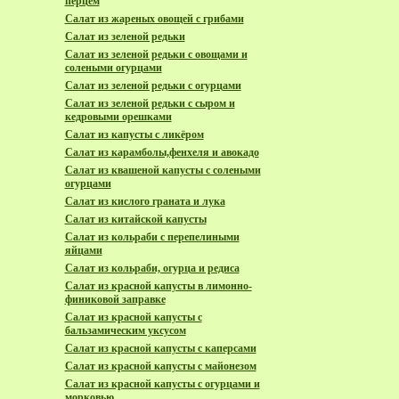
перцем
Салат из жареных овощей с грибами
Салат из зеленой редьки
Салат из зеленой редьки с овощами и
солеными огурцами
Салат из зеленой редьки с огурцами
Салат из зеленой редьки с сыром и
кедровыми орешками
Салат из капусты с ликёром
Салат из карамболы,фенхеля и авокадо
Салат из квашеной капусты с солеными
огурцами
Салат из кислого граната и лука
Салат из китайской капусты
Салат из кольраби с перепелиными
яйцами
Салат из кольраби, огурца и редиса
Салат из красной капусты в лимонно-
финиковой заправке
Салат из красной капусты с
бальзамическим уксусом
Салат из красной капусты с каперсами
Салат из красной капусты с майонезом
Салат из красной капусты с огурцами и
морковью