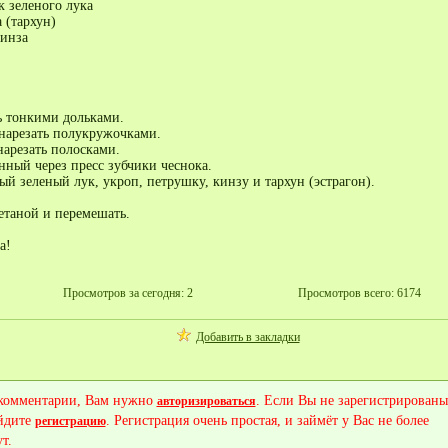
к зеленого лука
 (тархун)
кинза
 тонкими дольками.
нарезать полукружочками.
нарезать полосками.
ный через пресс зубчики чеснока.
й зеленый лук, укроп, петрушку, кинзу и тархун (эстрагон).
етаной и перемешать.
а!
Просмотров за сегодня: 2
Просмотров всего: 6174
Добавить в закладки
 комментарии, Вам нужно
. Если Вы не зарегистрированы
авторизироваться
йдите
. Регистрация очень простая, и займёт у Вас не более
регистрацию
т.