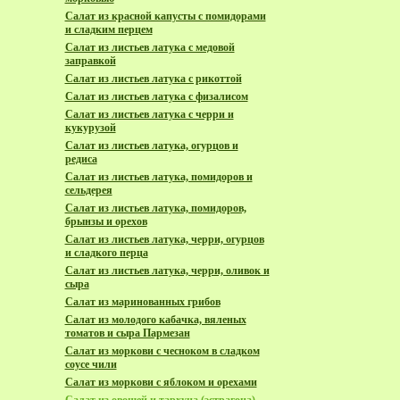
Салат из красной капусты с помидорами
и сладким перцем
Салат из листьев латука с медовой
заправкой
Салат из листьев латука с рикоттой
Салат из листьев латука с физалисом
Салат из листьев латука с черри и
кукурузой
Салат из листьев латука, огурцов и
редиса
Салат из листьев латука, помидоров и
сельдерея
Салат из листьев латука, помидоров,
брынзы и орехов
Салат из листьев латука, черри, огурцов
и сладкого перца
Салат из листьев латука, черри, оливок и
сыра
Салат из маринованных грибов
Салат из молодого кабачка, вяленых
томатов и сыра Пармезан
Салат из моркови с чесноком в сладком
соусе чили
Салат из моркови с яблоком и орехами