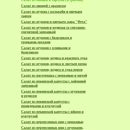
Салат из овощей и тархуна (эстрагона)
Салат из овощей с арахисом
Салат из огурца с кольраби и овечьим
сыром
Салат из огурцов и овечьего сыра "Фета"
Салат из огурцов и редиски со сметанно-
горчичной заправкой
Салат из огурцов с базиликом и
грецкими орехами
Салат из огурцов с оливками и
базиликом
Салат из огурцов, редиса и красного лука
Салат из огурцов, редиса и листьев хрена
Салат из огурцов, редиса и лука-порея
Салат из пастернака с морковью и мятой
Салат из пекинской капусты с лаймовой
заправкой
Салат из пекинской капусты с огурцами
и редисом
Салат из пекинской капусты с
помидорами и кукурузой
Салат из пекинской капусты с яйцом и
кукурузой
Салат из перепелиных яиц с морковью
Салат из перепелиных яиц с огурцами,