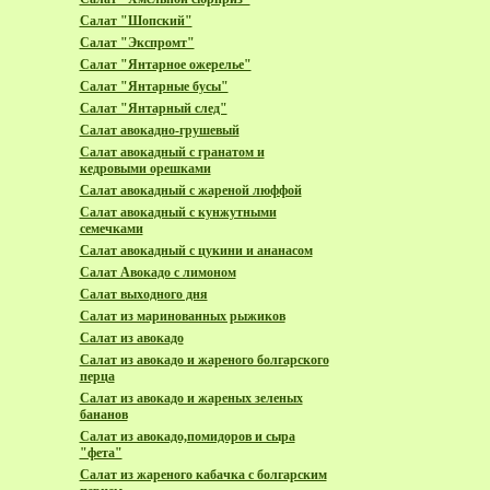
Салат "Шопский"
Салат "Экспромт"
Салат "Янтарное ожерелье"
Салат "Янтарные бусы"
Салат "Янтарный след"
Салат авокадно-грушевый
Салат авокадный с гранатом и
кедровыми орешками
Салат авокадный с жареной люффой
Салат авокадный с кунжутными
семечками
Салат авокадный с цукини и ананасом
Салат Авокадо с лимоном
Салат выходного дня
Салат из маринованных рыжиков
Салат из авокадо
Салат из авокадо и жареного болгарского
перца
Салат из авокадо и жареных зеленых
бананов
Салат из авокадо,помидоров и сыра
"фета"
Салат из жареного кабачка с болгарским