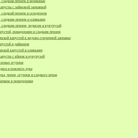
, сладкий перцем и морковью
капусты с лаймовой заправкой
 сладкий перцем и сельдереем
, сладким перцем и оливками
, сладким перцем, редисом и кукурузой
апустой, помидорами и сладким перцем
инской капустой в медово-горчичной заправке
апустой и дайконом
инской капустой и оливками
капусты с яйцом и кукурузой
оленых огурцов
диса и красного лука
ука, черри, огурцов и сладкого перца
бачком и помидорами