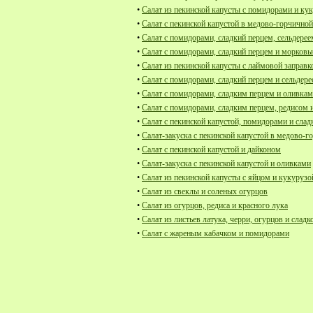
•
Салат из пекинской капусты с помидорами и ку
•
Салат с пекинской капустой в медово-горчичной
•
Салат с помидорами, сладкий перцем, сельдерее
•
Салат с помидорами, сладкий перцем и морков
•
Салат из пекинской капусты с лаймовой заправк
•
Салат с помидорами, сладкий перцем и сельдер
•
Салат с помидорами, сладким перцем и оливка
•
Салат с помидорами, сладким перцем, редисом 
•
Салат с пекинской капустой, помидорами и сла
•
Салат-закуска с пекинской капустой в медово-г
•
Салат с пекинской капустой и дайконом
•
Салат-закуска с пекинской капустой и оливками
•
Салат из пекинской капусты с яйцом и кукурузо
•
Салат из свеклы и соленых огурцов
•
Салат из огурцов, редиса и красного лука
•
Салат из листьев латука, черри, огурцов и сладк
•
Салат с жареным кабачком и помидорами