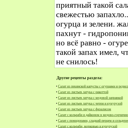
приятный такой сал
свежестью запахло..
огурца и зелени. жа
пахнут - гидропони
но всё равно - огур
такой запах имел, 
не снилось!
Другие рецепты раздела:
•
Салат из пекинской капусты с огурцами и редис
•
Салат из листьев латука с рикоттой
•
Салат из листьев латука с медовой заправкой
•
Салат из листьев латука с черри и кукурузой
•
Салат из листьев латука с физалисом
•
Салат с кольраби и дайконом в медово-горчично
•
Салат с помидорами, сладкий перцем и сельдер
•
Салат с кольраби, морковью и кукурузой