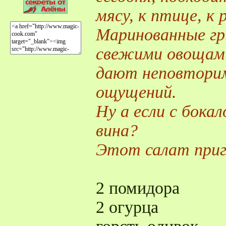
мясу, к птице, к 
Маринованные гри
свежими овощами
дают неповторим
ощущений.
Ну а если с бока
вина?
Этот салат при
2 помидора
2 огурца