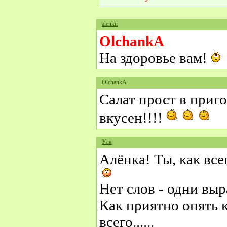
alenkii
OlchankA
На здоровье вам!
OlchankA
Салат прост в приг
вкусен!!!!
Уля
Алёнка! Ты, как все
Нет слов - одни выр
Как приятно опять к
всего......