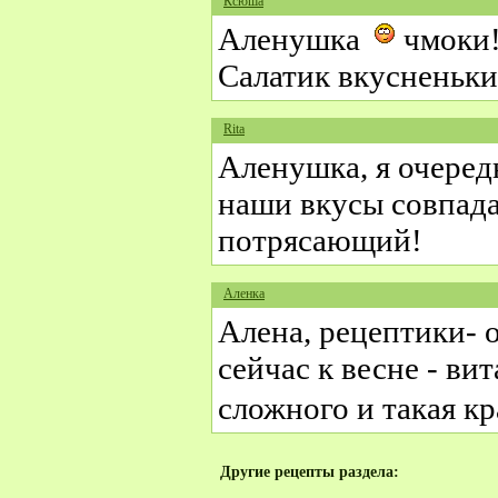
Ксюша
Аленушка
чмоки
Салатик вкусненьки
Rita
Аленушка, я очеред
наши вкусы совпа
потрясающий!
Аленка
Алена, рецептики- о
сейчас к весне - в
сложного и такая к
Другие рецепты раздела: