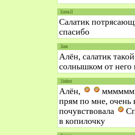
Елена П
Салатик потрясаю
спасибо
Тоня
Алён, салатик тако
солнышком от него 
Vitaltest
Алён,
ммммммммм
прям по мне, очень 
почувствовала
Сп
в копилочку