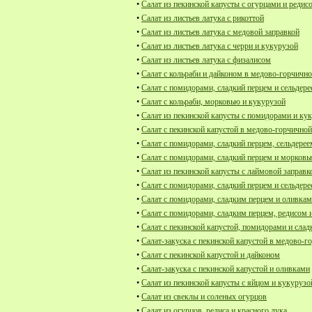
•
Салат из пекинской капусты с огурцами и редис
•
Салат из листьев латука с рикоттой
•
Салат из листьев латука с медовой заправкой
•
Салат из листьев латука с черри и кукурузой
•
Салат из листьев латука с физалисом
•
Салат с кольраби и дайконом в медово-горчично
•
Салат с помидорами, сладкий перцем и сельдер
•
Салат с кольраби, морковью и кукурузой
•
Салат из пекинской капусты с помидорами и ку
•
Салат с пекинской капустой в медово-горчичной
•
Салат с помидорами, сладкий перцем, сельдерее
•
Салат с помидорами, сладкий перцем и морков
•
Салат из пекинской капусты с лаймовой заправк
•
Салат с помидорами, сладкий перцем и сельдер
•
Салат с помидорами, сладким перцем и оливка
•
Салат с помидорами, сладким перцем, редисом 
•
Салат с пекинской капустой, помидорами и сла
•
Салат-закуска с пекинской капустой в медово-г
•
Салат с пекинской капустой и дайконом
•
Салат-закуска с пекинской капустой и оливками
•
Салат из пекинской капусты с яйцом и кукурузо
•
Салат из свеклы и соленых огурцов
•
Салат из огурцов, редиса и красного лука