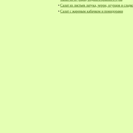
•
Салат из листьев латука, черри, огурцов и сладк
•
Салат с жареным кабачком и помидорами