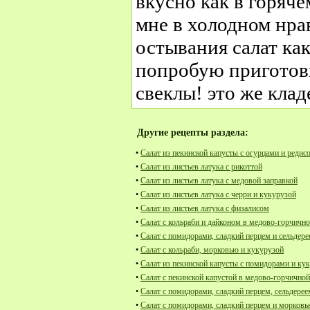
вкусно как в горяче
мне в холодном нрав
остывания салат как
попробую приготови
свеклы! это же кла
Другие рецепты раздела:
•
Салат из пекинской капусты с огурцами и редис
•
Салат из листьев латука с рикоттой
•
Салат из листьев латука с медовой заправкой
•
Салат из листьев латука с черри и кукурузой
•
Салат из листьев латука с физалисом
•
Салат с кольраби и дайконом в медово-горчично
•
Салат с помидорами, сладкий перцем и сельдер
•
Салат с кольраби, морковью и кукурузой
•
Салат из пекинской капусты с помидорами и ку
•
Салат с пекинской капустой в медово-горчичной
•
Салат с помидорами, сладкий перцем, сельдерее
•
Салат с помидорами, сладкий перцем и морков