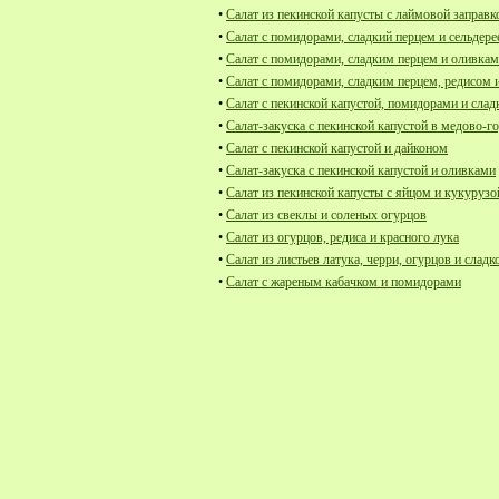
•
Салат из пекинской капусты с лаймовой заправк
•
Салат с помидорами, сладкий перцем и сельдер
•
Салат с помидорами, сладким перцем и оливка
•
Салат с помидорами, сладким перцем, редисом 
•
Салат с пекинской капустой, помидорами и сла
•
Салат-закуска с пекинской капустой в медово-г
•
Салат с пекинской капустой и дайконом
•
Салат-закуска с пекинской капустой и оливками
•
Салат из пекинской капусты с яйцом и кукурузо
•
Салат из свеклы и соленых огурцов
•
Салат из огурцов, редиса и красного лука
•
Салат из листьев латука, черри, огурцов и сладк
•
Салат с жареным кабачком и помидорами