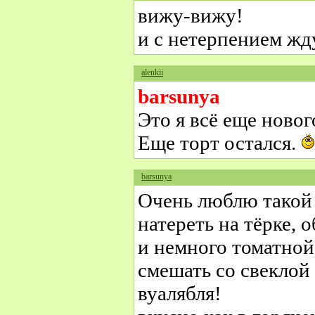
вижу-вижу!
и с нетерпением жду
alenkii
barsunya
Это я всё еще ново
Еще торт остался.
barsunya
Очень люблю такой 
натереть на тёрке, 
и немного томатной
смешать со свеклой 
вуалябля!