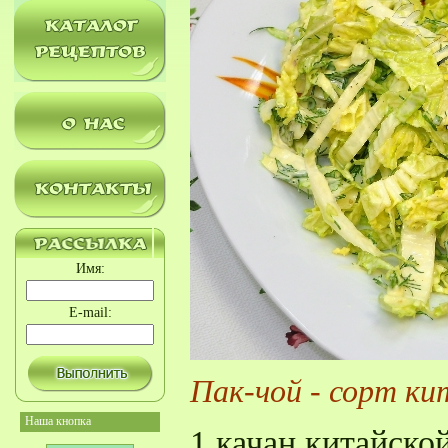
Имя:
E-mail:
Пак-чой - сорт ки
Наша кнопка
1 качан китайско