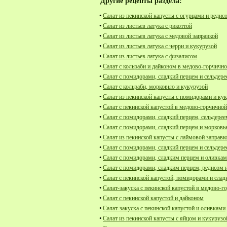
Другие рецепты раздела:
•
Салат из пекинской капусты с огурцами и редис
•
Салат из листьев латука с рикоттой
•
Салат из листьев латука с медовой заправкой
•
Салат из листьев латука с черри и кукурузой
•
Салат из листьев латука с физалисом
•
Салат с кольраби и дайконом в медово-горчично
•
Салат с помидорами, сладкий перцем и сельдер
•
Салат с кольраби, морковью и кукурузой
•
Салат из пекинской капусты с помидорами и ку
•
Салат с пекинской капустой в медово-горчичной
•
Салат с помидорами, сладкий перцем, сельдерее
•
Салат с помидорами, сладкий перцем и морков
•
Салат из пекинской капусты с лаймовой заправк
•
Салат с помидорами, сладкий перцем и сельдер
•
Салат с помидорами, сладким перцем и оливка
•
Салат с помидорами, сладким перцем, редисом 
•
Салат с пекинской капустой, помидорами и сла
•
Салат-закуска с пекинской капустой в медово-г
•
Салат с пекинской капустой и дайконом
•
Салат-закуска с пекинской капустой и оливками
•
Салат из пекинской капусты с яйцом и кукурузо