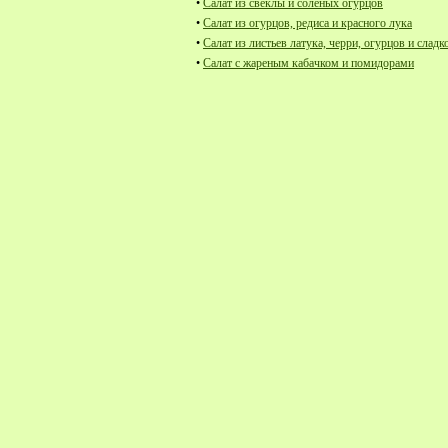
•
Салат из свеклы и соленых огурцов
•
Салат из огурцов, редиса и красного лука
•
Салат из листьев латука, черри, огурцов и сладк
•
Салат с жареным кабачком и помидорами