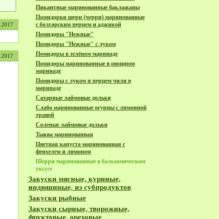
Пикантные маринованные баклажаны
Помидорки шери (черри) маринованные
с болгарским перцем и аджикой
1.2017
Помидоры "Нежные"
Помидоры "Нежные" с луком
Помидоры в зелёном маринаде
1.2017
Помидоры маринованные в овощном
маринаде
Помидоры с луком и перцем чили в
маринаде
Сахарные лаймовые дольки
Слабо маринованные огурцы с лимонной
травой
Соленые лаймовые дольки
Тыква маринованная
Цветная капуста маринованная с
фeнхелем и лимоном
Шерри маринованные в бальзамическом
уксусе
Закуски мясные, куриные,
индюшиные, из субпродуктов
Закуски рыбные
Закуски сырные, творожные,
фруктовые, ореховые