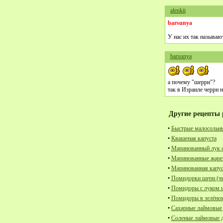
alenkii
barsunya
У нас их так называют
barsunya
а почему "шерри"?
так в Израиле черри н
Другие рецепты 
•
Быстрые малосольны
•
Квашеная капуста
•
Маринованный лук с
•
Маринованные жаре
•
Маринованная капус
•
Помидорки шери (че
•
Помидоры с луком и
•
Помидоры в зелёно
•
Сахарные лаймовые
•
Соленые лаймовые 