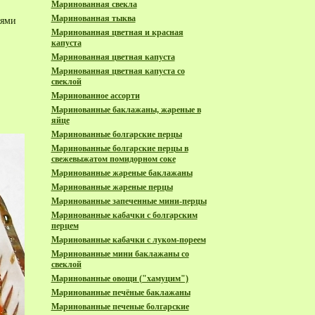
Маринованная свекла
Маринованная тыква
тями
Маринованная цветная и красная
капуста
Маринованная цветная капуста
Маринованная цветная капуста со
свеклой
Маринованное ассорти
Маринованные баклажаны, жареные в
яйце
Маринованные болгарские перцы
Маринованные болгарские перцы в
свежевыжатом помидорном соке
Маринованные жареные баклажаны
Маринованные жареные перцы
Маринованные запеченные мини-перцы
Маринованные кабачки с болгарским
перцем
Маринованные кабачки с луком-пореем
Маринованные мини баклажаны со
свеклой
Маринованные овощи ("хамуцим")
Маринованные печёные баклажаны
Маринованные печеные болгарские