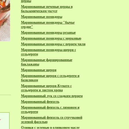
перцы
Маринованные печеные перцы в
бальзамическом уксусе
Маринованные помидоры
Маринованные помидоры "бычье
сердце"
Маринованные помидоры резаные
Маринованные помидоры с морковью
Маринованные помидоры с перцем чили
Маринованные помидоры-шерри с
сельдереем
Маринованные фаршированные
баклажаны
Маринованные шерри
Маринованные шерри с сельдереем и
базиликом
Маринованные шерри-Кумато с
сельдереем и листом хрена
Маринованный лук со сладким перцем
Маринованный фенхель
Маринованный фенхель с лимоном и
сельдереем
Маринованный фенхель со стручковой
,
зеленой фасолью
Оливки с зеленью в оливковом масле