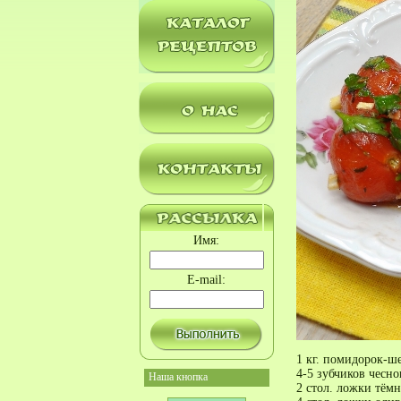
Имя:
E-mail:
1 кг. помидорок-ш
4-5 зубчиков чесно
Наша кнопка
2 стол. ложки тёмн