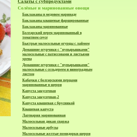
Салаты с субпродуктами
Солёные и маринованные овощи
Баклажаны в медовом маринаде
Баклажаны квашеные фаршированные
Баклажаны маринованные
Болгарский перец маринованный в
томатном соусе
Быстрые малосольные огурцы с лаймом
Домашние огурчики с "пупырышками"
малосольные с патиссонами и листьями
хрена
Домашние огурчики с "пупырышками"
малосольные с сельдереем и виноградным
листом
Кабачки с болгарскими перцами
маринованные в шерри
Капуста закусочная
Капуста закусочная-2
Капуста квашеная с брусникой
Квашеная капуста
Лагенария маринованная
Малосольная дикая спаржа
Малосольные арбузы
Малосольные желтые помидорки-шерри