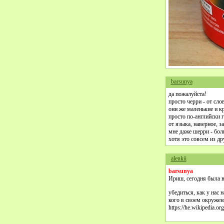
barsunya
да пожалуйста!
просто черри - от сл
они же маленькие и к
просто по-английски 
от языка, наверное, за
мне даже шерри - бол
хотя это совсем из др
alenkii
barsunya
Ириш, сегодня была в
кого в своем окружен