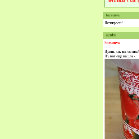
нескольких мину
barsunya
Ясенкрасен!
alenkii
barsunya
Ириш, как ни называй,
Ну вот еще нашла -