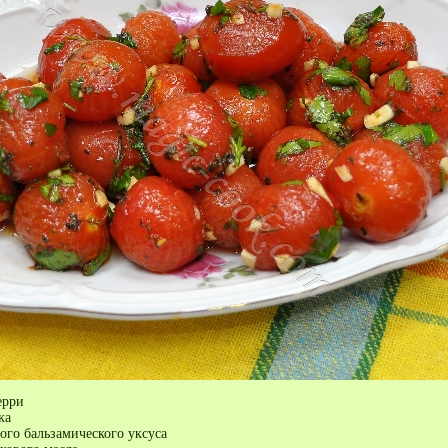
ерри
ка
ого бальзамического уксуса