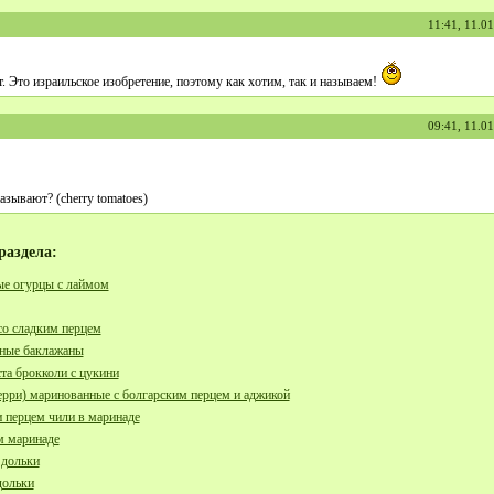
11:41, 11.0
. Это израильское изобретение, поэтому как хотим, так и называем!
09:41, 11.0
азывают? (cherry tomatoes)
раздела:
е огурцы с лаймом
о сладким перцем
ные баклажаны
та брокколи с цукини
рри) маринованные с болгарским перцем и аджикой
 перцем чили в маринаде
м маринаде
 дольки
дольки