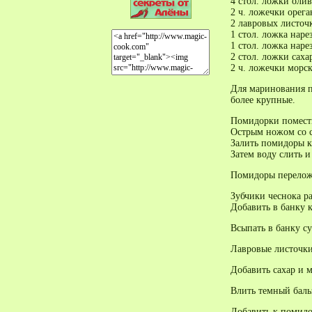
4 стол. ложки олив
2 ч. ложечки орег
2 лавровых листоч
1 стол. ложка наре
1 стол. ложка нар
2 стол. ложки саха
2 ч. ложечки морс
Для маринования п
более крупные.
Помидорки помести
Острым ножом со с
Залить помидоры ки
Затем воду слить и
Помидоры переложи
Зубчики чеснока р
Добавить в банку 
Всыпать в банку с
Лавровые листочки
Добавить сахар и 
Влить темный баль
Добавить к помидо