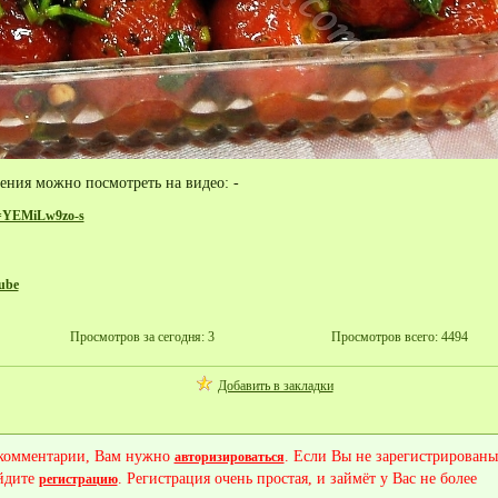
ения можно посмотреть на видео: -
v=YEMiLw9zo-s
ube
Просмотров за сегодня: 3
Просмотров всего: 4494
Добавить в закладки
 комментарии, Вам нужно
. Если Вы не зарегистрированы
авторизироваться
йдите
. Регистрация очень простая, и займёт у Вас не более
регистрацию