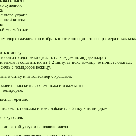
кового масла
ано сушеного
ка
занного укропа
езанной кинзы
ра
кой мелкой соли
омидорки желательно выбрать примерно одинакового размера и как мо
ть в миску.
тороны плодоножки сделать на каждом помидоре надрез.
пятком и оставить их на 1-2 минуты, пока кожица не начнет лопаться.
 снять с помидоров кожицу.
ть в банку или контейнер с крышкой.
аздавить плоским лезвием ножа и измельчить.
к помидорам.
ушеный орегано.
 поломать пополам и тоже добавить в банку к помидорам.
морскую соль.
замический уксус и оливковое масло.
рам нарезанную зелень укропа и кинзы.