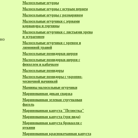
Малосольные огурцы
Малосольные огурцы с острым перцем
Малосольные огурцы с розмарином
Малосольные огурчики с зернами
кориандра и горчицы
Малосольные огурчики с листьями хрена
и эстрагоном
жно
Малосольные огурчики с хреном и
лимонной травой
Малосольные помидорки-шерри
Малосольные помидорки-шерри с
фенхелем и кабачком
Малосольные помидоры
Малосольные помидоры с укропно-
чесночной начинкой
Мамины малосольные огурчики
Маринованная дикая спаржа
Маринованная зеленая стручковая
фасоль
Маринованная капуста "Пелюстка"
Маринованная капуста (три вида)
Маринованная капуста брокколи с
цукини
Маринованная краснокочанная капуста