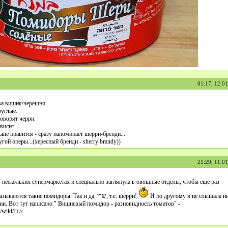
01:17, 12.0
ова вишня/черешня
руглые.
говорят черри.
висит...
ьше нравится - сразу напоминает шерри-бренди...
угой оперы...(хересный бренди - sherry brandy))
21:29, 11.0
 нескольких супермаркетах и специально заглянула в овощные отделы, чтобы еще раз
убедиться, как у нас называются такие помидоры. Так и да, שרי, т.е. шерри!
И по другому я не слышала ни
ии. Вот тут написано " Вишневый помидор - разновидность томатов" -
https://he.wikipedia.org/wiki/שרי