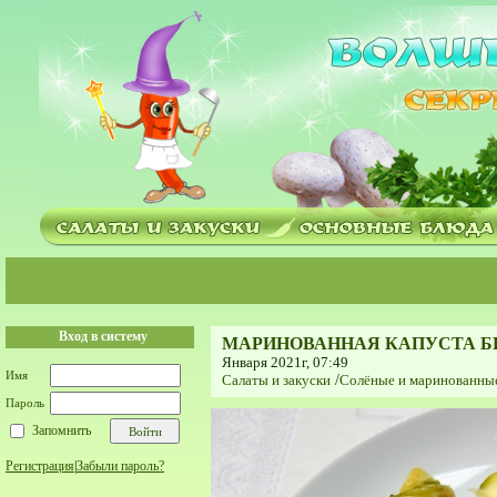
Вход в систему
МАРИНОВАННАЯ КАПУСТА Б
Января 2021г, 07:49
Имя
Салаты и закуски
/
Солёные и маринованны
Пароль
Запомнить
Регистрация
|
Забыли пароль?