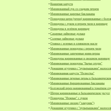
•
Квашеная капуста
•
Маринованный лук со сладким перцем
•
Маринованные жареные баклажаны
•
Помидорки шери (черри) маринованные с болга
•
Помидоры с луком и перцем чили в маринаде
•
Помидоры в зелёном маринаде
•
Сахарные лаймовые дольки
•
Соленые лаймовые дольки
•
Оливки с зеленью в оливковом масле
•
Маринованные помидоры с перцем чили
•
Маринованные запеченные мини-перцы
•
Помидоры маринованные в овощном маринаде
•
Маринованные помидоры "бычье сердце"
•
Домашние огурчики с "пупырышками" малосольн
•
Маринованная капуста "Пелюстка"
•
Маринованные печеные перцы в бальзамическом
•
Маринованные фаршированные баклажаны
•
Болгарский перец маринованный в томатном со
•
Шерри маринованные в бальзамическом уксусе
•
Помидоры "Нежные" с луком
•
Маринованные овощи ("хамуцим")
•
Домашние огурчики с "пупырышками" малосоль