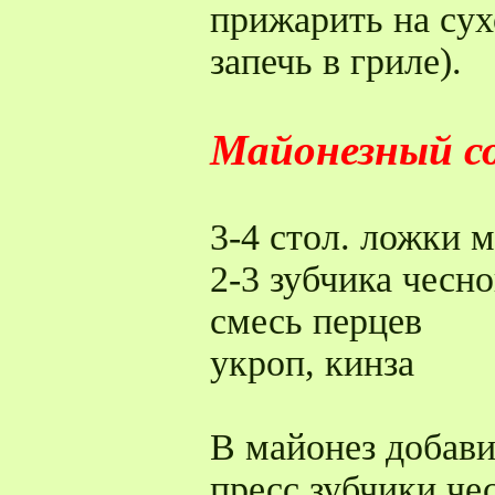
прижарить на сух
запечь в гриле).
Майонезный с
3-4 стол. ложки 
2-3 зубчика чесно
смесь перцев
укроп, кинза
В майонез добав
пресс зубчики че