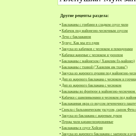
Другие рецепты раздела:
•
Баклажаны с грибами в сладком соусе чили
•
Кабачок под майонезно-чесночным соусом
•
Лечо с баклажаном
•
Хумус. Как мы его едим
•
Закуска из кабачков с чесноком и помидорами
•
Кабачки жареные с чесноком и укропом
•
Баклажаны с майонезом ( Хацилим бэ-майонез)
•
Баклажаны с тхиной ("Хацилим им тхина")
•
Закуска из жареного цукини под майонезно-че
•
Дип из жареного баклажана с чесноком и горчиц
•
Дип из жареного баклажана с чесноком
•
Баклажаны во фритюре в майонезно-чесночном 
•
Кабачки с шампиньонами и чесноком под майон
•
Баклажанная икра со вкусом печеночного паштет
•
Свекла с бальзамическим уксусом, сыром Фета
•
Закуска из баклажана с жареным луком
•
Перцы чили карамелизированные
•
Баклажаны в соусе Хойсин
•
Закуска из жареного баклажана с заатаром и ку