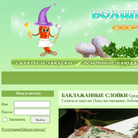
Вход в систему
БАКЛАЖАННЫЕ СЛОЙКИ
Среда
Салаты и закуски
/
Закуски овощные, бобов
Имя
Пароль
Запомнить
Регистрация
|
Забыли пароль?