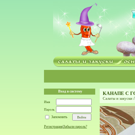
Вход в систему
КАНАПЕ С 
Салаты и закуски
/
Имя
Пароль
Запомнить
Регистрация
|
Забыли пароль?