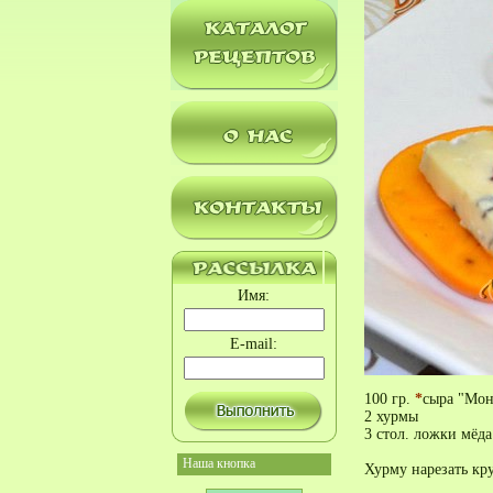
Имя:
E-mail:
100 гр.
*
сыра "Мон
2 хурмы
3 стол. ложки мёда
Наша кнопка
Хурму нарезать кр