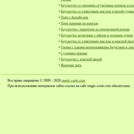
•
Брускетты со сметанно-огуречным кремом и кр
•
Брускетты со сливочным маслом и икрой судака
•
Пита с фалафелем
•
Пита жареная на мангале
•
Брускетты с паштетом из перепелиной печени
•
Брускетты чесночные с яйцом и зеленым луком
•
Брускетты со сливочным маслом и красной икр
•
Гренки с карамелизированными фруктами в лик
•
Сухарики пряные
•
Брускетты с красной икрой
•
Жареная пита
Все права защищены © 2009 - 2026
magic-cook.com
При использовании материалов сайта ссылка на сайт magic-cook.com обязательна.