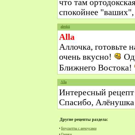
что там ортодокская
спокойнее "ваших", 
alenkii
Alla
Аллочка, готовьте н
очень вкусно!
Одн
Ближнего Востока!
Alla
Интересный рецепт
Спасибо, Алёнушка
Другие рецепты раздела:
•
Брускетты с анчоусами
•
Гренки