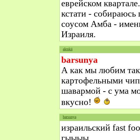
еврейском квартале.
кстати - собираюсь
соусом Амба - именн
Израиля.
alenkii
barsunya
А как мы любим так
картофельными чипс
шавармой - с ума мо
вкусно!
barsunya
израильский fast foo
гыыыы