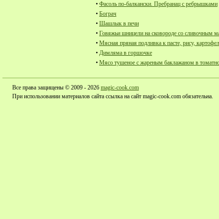
•
Фасоль по-балкански. Пребранац с ребрышками
•
Бограч
•
Шашлык в печи
•
Говяжьи шницели на сковороде со сливочным м
•
Мясная пряная подливка к пасте, рису, картоф
•
Димляма в горшочке
•
Мясо тушеное с жареным баклажаном в томатно
Все права защищены © 2009 - 2026
magic-cook.com
При использовании материалов сайта ссылка на сайт magic-cook.com обязательна.