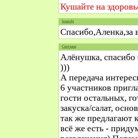
Кушайте на здоровь
hotarubi
Спасибо,Аленка,за
Светлана
Алёнушка, спасибо 
)))
А передача интересн
6 участников пригл
гости остальных, го
закуска/салат, осно
так же предлагают к
всё же есть - прид