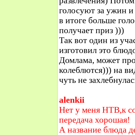
развлечения) Потом
голосуют за ужин и 
в итоге больше голо
получает приз )))
Так вот один из уча
изготовил это блюдо
Домлама, может про
колеблются))) на ви
чуть не захлебнула
alenkii
Нет у меня НТВ,к с
передача хорошая!
А название блюда д