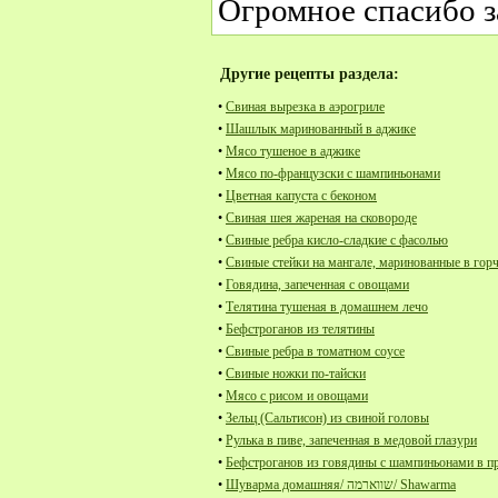
Огромное спасибо з
Другие рецепты раздела:
•
Свиная вырезка в аэрогриле
•
Шашлык маринованный в аджике
•
Мясо тушеное в аджике
•
Мясо по-французски с шампиньонами
•
Цветная капуста с беконом
•
Свиная шея жареная на сковороде
•
Свиные ребра кисло-сладкие с фасолью
•
Свиные стейки на мангале, маринованные в гор
•
Говядина, запеченная с овощами
•
Телятина тушеная в домашнем лечо
•
Бефстроганов из телятины
•
Свиные ребра в томатном соусе
•
Свиные ножки по-тайски
•
Мясо с рисом и овощами
•
Зельц (Сальтисон) из свиной головы
•
Рулька в пиве, запеченная в медовой глазури
•
Бефстроганов из говядины с шампиньонами в п
•
Шуварма домашняя/ שווארמה/ Shawarma