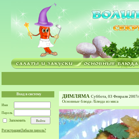
Вход в систему
ДИМЛЯМА
Суббота, 03 Февраля 2007г
Основные блюда
/
Блюда из мяса
Имя
Пароль
Запомнить
Регистрация
|
Забыли пароль?