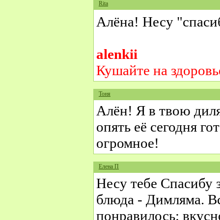
Rita
Алёна! Несу "спаси
alenkii
Кушайте на здоровь
Тоня
Алён! Я в твою дил
опять её сегодня 
огромное!
Елена П
Несу тебе Спасибу 
блюда - Димляма. В
понравилось: вкусн