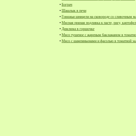
•
Бограч
•
Шашлык в печи
•
Говяжьи шницели на сковороде со сливочным м
•
Мясная пряная подливка к пасте, рису, картоф
•
Димляма в горшочке
•
Мясо тушеное с жареным баклажаном в томатно
•
Мясо с шампиньонами и фасолью в томатной за