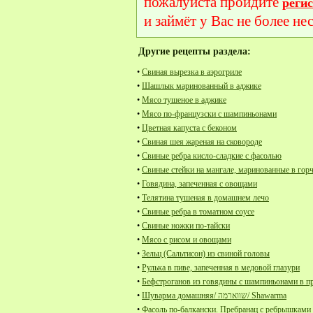
пожалуйста пройдите
реги
и займёт у Вас не более не
Другие рецепты раздела:
•
Свиная вырезка в аэрогриле
•
Шашлык маринованный в аджике
•
Мясо тушеное в аджике
•
Мясо по-французски с шампиньонами
•
Цветная капуста с беконом
•
Свиная шея жареная на сковороде
•
Свиные ребра кисло-сладкие с фасолью
•
Свиные стейки на мангале, маринованные в гор
•
Говядина, запеченная с овощами
•
Телятина тушеная в домашнем лечо
•
Свиные ребра в томатном соусе
•
Свиные ножки по-тайски
•
Мясо с рисом и овощами
•
Зельц (Сальтисон) из свиной головы
•
Рулька в пиве, запеченная в медовой глазури
•
Бефстроганов из говядины с шампиньонами в п
•
Шуварма домашняя/ שווארמה/ Shawarma
•
Фасоль по-балкански. Пребранац с ребрышками