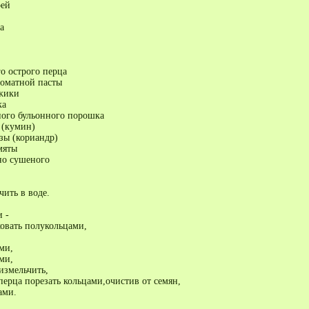
рей
а
го острого перца
томатной пасты
джики
ка
ного бульонного порошка
 (кумин)
зы (кориандр)
мяты
но сушеного
чить в воде.
 -
овать полукольцами,
ми,
ми,
измельчить,
 перца порезать кольцами,очистив от семян,
ами.