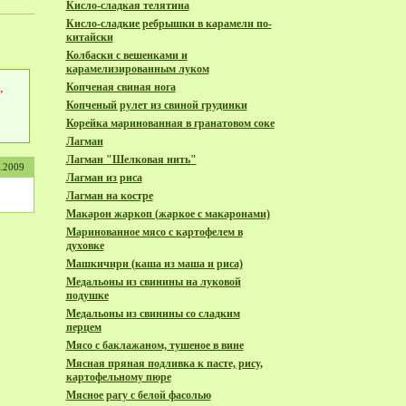
Кисло-сладкая телятина
Кисло-сладкие ребрышки в карамели по-
китайски
Колбаски с вешенками и
карамелизированным луком
,
Копченая свиная нога
Копченый рулет из свиной грудинки
Корейка маринованная в гранатовом соке
Лагман
Лагман "Шелковая нить"
0.2009
Лагман из риса
Лагман на костре
Макарон жаркоп (жаркое с макаронами)
Маринованное мясо с картофелем в
духовке
Машкичири (каша из маша и риса)
Медальоны из свинины на луковой
подушке
Медальоны из свинины со сладким
перцем
Мяcо с баклажаном, тушеное в вине
Мясная пряная подливка к пасте, рису,
картофельному пюре
Мясное рагу с белой фасолью