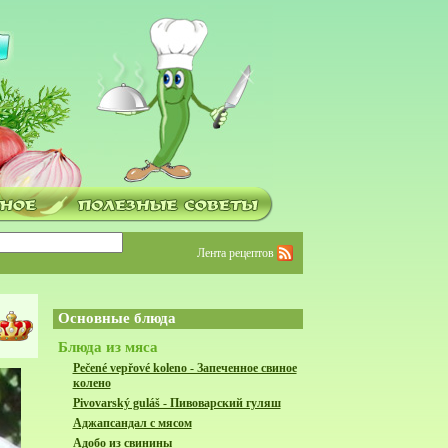
Лента рецептов
Основные блюда
Блюда из мяса
Pečené vepřové koleno - Запеченное свиное
колено
Pivovarský guláš - Пивоварский гуляш
Аджапсандал с мясом
Адобо из свинины