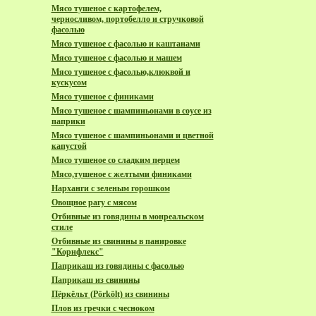
Мясо тушеное с картофелем,
черносливом, портобелло и стручковой
фасолью
Мясо тушеное с фасолью и каштанами
Мясо тушеное с фасолью и машем
Мясо тушеное с фасолью,клюквой и
кускусом
Мясо тушеное с финиками
Мясо тушеное с шампиньонами в соусе из
паприки
Мясо тушеное с шампиньонами и цветной
капустой
Мясо тушеное со сладким перцем
Мясо,тушеное с желтыми финиками
Нарханги с зеленым горошком
Овощное рагу с мясом
Отбивные из говядины в монреальском
стиле
Отбивные из свинины в панировке
"Корнфлекс"
Паприкаш из говядины с фасолью
Паприкаш из свинины
Пёркёльт (Pörkölt) из свинины
Плов из гречки с чесноком