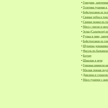
•
Говядина, запеченна
•
Телятина тушеная в
•
Бефстроганов из те
•
Свиные ребра в том
•
Свиные ножки по-та
•
Мясо с рисом и ов
•
Зельц (Сальтисон) и
•
Рулька в пиве, запе
•
Бефстроганов из го
•
•
Фасоль по-балканск
•
Бограч
•
Шашлык в печи
•
Говяжьи шницели на
•
Мясная пряная подли
•
Димляма в горшочк
•
Мясо тушеное с жар