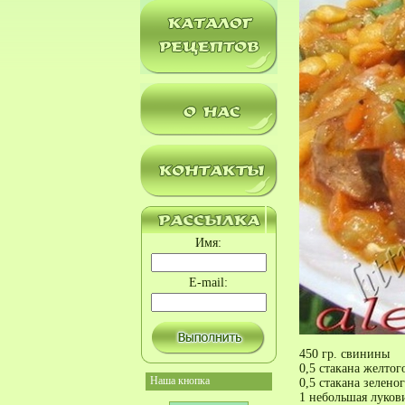
Имя:
E-mail:
450 гр. свинины
0,5 стакана желтог
Наша кнопка
0,5 стакана зелено
1 небольшая луков