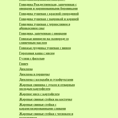
Говядина Рождественская, запеченная с
овощами и маринованными боровиками
Говядина тушеная с красной смородиной
Говядина тушеная с паприкой и корицей
Говядина тушеная с черносливом в
абрикосовом соке
Говядина, запеченная с овощами
Говяжьи шницели на сковороде со
сливочным маслом
Говяжья грудинка тушеная с вином
Гороховая каша с мясом
Гуляш с фасолью
Гювеч
Димляма
Димляма в горшочке
Димляма с кольраби и сухофруктами
Жареная свинина с луком и отварным
молодым картофелем
Жареное мясо с картофелем
Жареные свиные стейки на косточке
Жареные свиные стейки с
карамелизированными сливами
Жареные свиные стейки с чесноком и
розмарином