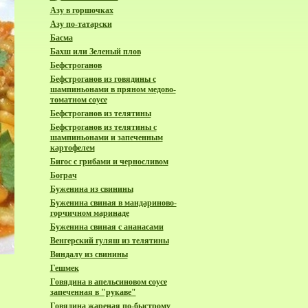
Азу в горшочках
Азу по-татарски
Басма
Бахш или Зеленый плов
Бефстроганов
Бефстроганов из говядины с
шампиньонами в пряном медово-
томатном соусе
Бефстроганов из телятины
Бефстроганов из телятины с
шампиньонами и запеченным
картофелем
Бигос с грибами и черносливом
Бограч
Буженина из свинины
Буженина свиная в мандариново-
горчичном маринаде
Буженина свиная с ананасами
Венгерский гуляш из телятины
Виндалу из свинины
Гешмек
Говядина в апельсиновом соусе
запеченная в "рукаве"
Говядина жареная по-быстрому