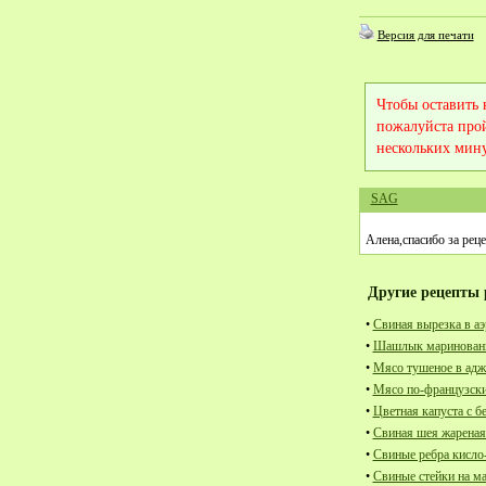
Версия для печати
Чтобы оставить
пожалуйста про
нескольких мину
SAG
Алена,спасибо за рец
Другие рецепты 
•
Свиная вырезка в аэ
•
Шашлык маринованн
•
Мясо тушеное в адж
•
Мясо по-французск
•
Цветная капуста с б
•
Свиная шея жареная
•
Свиные ребра кисло
•
Свиные стейки на м