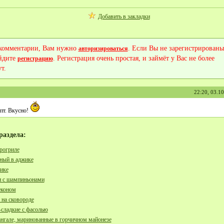
Добавить в закладки
 комментарии, Вам нужно
. Если Вы не зарегистрированы
авторизироваться
йдите
. Регистрация очень простая, и займёт у Вас не более
регистрацию
т.
22:20, 03.1
епт. Вкусно!
раздела:
рогриле
ый в аджике
ике
и с шампиньонами
економ
 на сковороде
-сладкие с фасолью
ангале, маринованные в горчичном майонезе