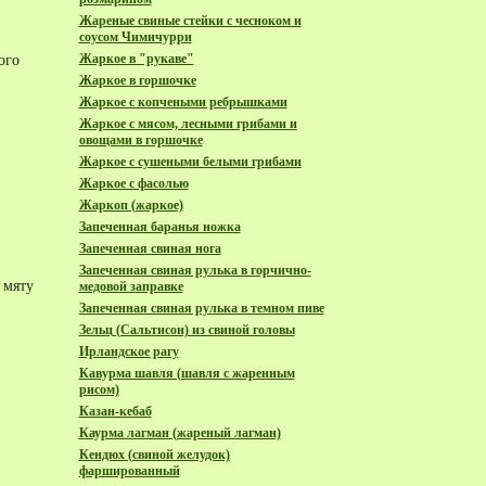
Жареные свиные стейки с чесноком и
соусом Чимичурри
Жаркое в "рукаве"
ого
Жаркое в горшочке
Жаркое с копчеными ребрышками
Жаркое с мясом, лесными грибами и
овощами в горшочке
Жаркое с сушеными белыми грибами
Жаркое с фасолью
Жаркоп (жаркое)
Запеченная баранья ножка
Запеченная свиная нога
Запеченная свиная рулька в горчично-
 мяту
медовой заправке
Запеченная свиная рулька в темном пиве
Зельц (Сальтисон) из свиной головы
Ирландское рагу
Кавурма шавля (шавля с жаренным
рисом)
Казан-кебаб
Каурма лагман (жареный лагман)
Кендюх (свиной желудок)
фаршированный