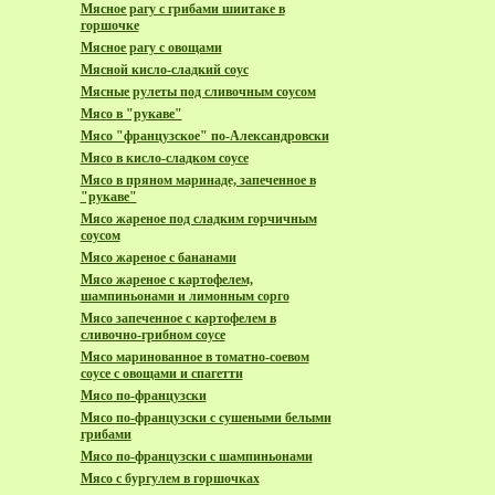
Мясное рагу с грибами шиитаке в
горшочке
Мясное рагу с овощами
Мясной кисло-сладкий соус
Мясные рулеты под сливочным соусом
Мясо в "рукаве"
Мясо "французское" по-Александровски
Мясо в кисло-сладком соусе
Мясо в пряном маринаде, запеченное в
"рукаве"
Мясо жареное под сладким горчичным
соусом
Мясо жареное с бананами
Мясо жареное с картофелем,
шампиньонами и лимонным сорго
Мясо запеченное с картофелем в
сливочно-грибном соусе
Мясо маринованное в томатно-соевом
соусе с овощами и спагетти
Мясо по-французски
Мясо по-французски с сушеными белыми
грибами
Мясо по-французски с шампиньонами
Мясо с бургулем в горшочках