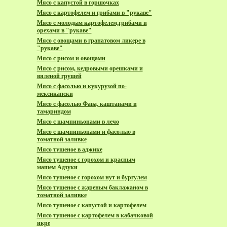
Мясо с капустой в горшочках
Мясо с картофелем и грибами в "рукаве"
Мясо с молодым картофелем,грибами и
орехами в "рукаве"
Мясо с овощами в гранатовом ликере в
"рукаве"
Мясо с рисом и овощами
Мясо с рисом, кедровыми орешками и
вяленой грушей
Мясо с фасолью и кукурузой по-
мексикански
Мясо с фасолью Фава, каштанами и
тамариндом
Мясо с шампиньонами в лечо
Мясо с шампиньонами и фасолью в
томатной заливке
Мясо тушеное в аджике
Мясо тушеное с горохом и красным
машем Адзуки
Мясо тушеное с горохом нут и бургулем
Мясо тушеное с жареным баклажаном в
томатной заливке
Мясо тушеное с капустой и картофелем
Мясо тушеное с картофелем в кабачковой
икре