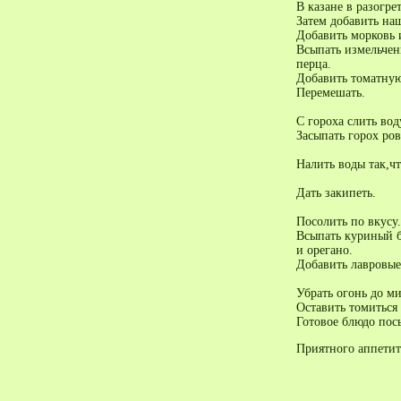
В казане в разогре
Затем добавить на
Добавить морковь 
Всыпать измельчен
перца.
Добавить томатную
Перемешать.
С гороха слить вод
Засыпать горох ров
Налить воды так,ч
Дать закипеть.
Посолить по вкусу.
Всыпать куриный б
и орегано.
Добавить лавровые
Убрать огонь до м
Оставить томиться
Готовое блюдо пос
Приятного аппетит