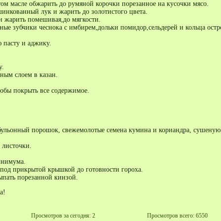
том масле обжарить до румяной корочки порезанное на кусочки мясо.
шинкованный лук и жарить до золотистого цвета.
и жарить помешивая,до мягкости.
ные зубчики чеснока с имбирем,дольки помидор,сельдерей и кольца остр
 пасту и аджику.
у.
ным слоем в казан.
тобы покрыть все содержимое.
ульонный порошок, свежемолотые семена кумина и кориандра, сушеную
 листочки.
инимума.
 под прикрытой крышкой до готовности гороха.
ыпать порезанной кинзой.
а!
Просмотров за сегодня: 2
Просмотров всего: 6550