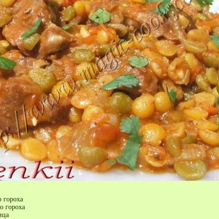
о гороха
го гороха
ица