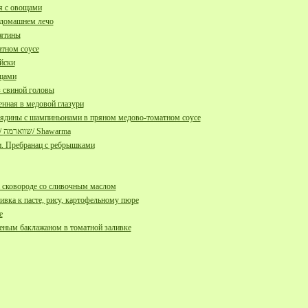
я с овощами
 домашнем лечо
лятины
атном соусе
йски
ощами
з свиной головы
ченная в медовой глазури
вядины с шампиньонами в пряном медово-томатном соусе
Шуварма домашняя/ שווארמה/ Shawarma
и. Пребранац с ребрышками
 сковороде со сливочным маслом
вка к пасте, рису, картофельному пюре
е
еным баклажаном в томатной заливке