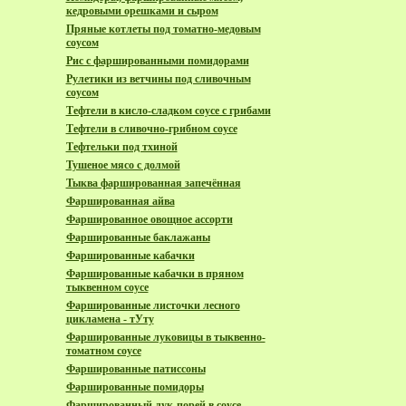
кедровыми орешками и сыром
Пряные котлеты под томатно-медовым
соусом
Рис с фаршированными помидорами
Рулетики из ветчины под сливочным
соусом
Тефтели в кисло-сладком соусе с грибами
Тефтели в сливочно-грибном соусе
Тефтельки под тхиной
Тушеное мясо с долмой
Тыква фаршированная запечённая
Фаршированная айва
Фаршированное овощное ассорти
Фаршированные баклажаны
Фаршированные кабачки
Фаршированные кабачки в пряном
тыквенном соусе
Фаршированные листочки лесного
цикламена - тУту
Фаршированные луковицы в тыквенно-
томатном соусе
Фаршированные патиссоны
Фаршированные помидоры
Фаршированный лук-порей в соусе