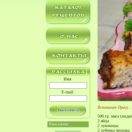
Имя:
E-mail:
Вспоминая Прагу...
500 гр. мяса (инд
2 яйца
Наша кнопка
2 луковицы
2 зубчика чеснока