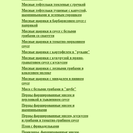
Мясные тефтельки томленые с гречкой
Мясные тефтельки тушеные с капустой,
шампиньонами и зеленым горошком
Мясные шарики в барбарисовом соусе с
паприкой
Мясные шарики в соусе с белыми
грибами со спагетти
Мясные шарики в томатно-морковном
соусе
Мясные шарики с картофелем в "рукаве"
Мясные шарики с кукурузой в пряно-
гранатовом соусе с кускусом
Мясные шарики с лесными грибами в
кокосовом молоке
Мясные шарики с миндалем в пивном
соусе
Мясо с белыми грибами в "шубе"
Перцы фаршированные мясом и
перловкой в тыквенном соусе
Перцы фаршированные мясом и
шампиньонами
Перцы фаршированные мясом, кускусом
и грибами в томатно-грибном соусе
Плов с фрикадельками
Помидоры, фаршированные мясом,