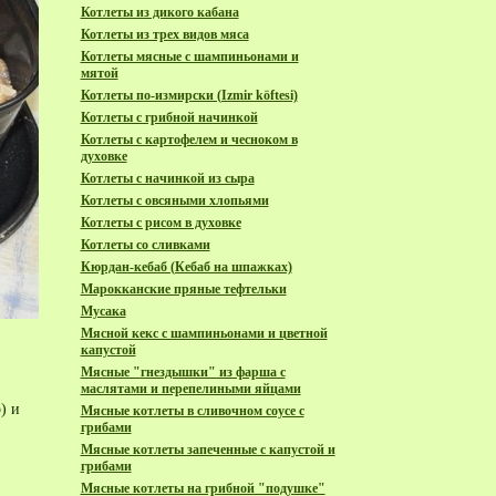
Котлеты из дикого кабана
Котлеты из трех видов мяса
Котлеты мясные с шампиньонами и
мятой
Котлеты по-измирски (Izmir köftesi)
Котлеты с грибной начинкой
Котлеты с картофелем и чесноком в
духовке
Котлеты с начинкой из сыра
Котлеты с овсяными хлопьями
Котлеты с рисом в духовке
Котлеты со сливками
Кюрдан-кебаб (Кебаб на шпажках)
Марокканские пряные тeфтельки
Мусака
Мясной кекс с шампиньонами и цветной
капустой
Мясные "гнездышки" из фарша с
маслятами и перепелиными яйцами
) и
Мясные котлеты в сливочном соусе с
грибами
Мясные котлеты запеченные с капустой и
грибами
Мясные котлеты на грибной "подушке"