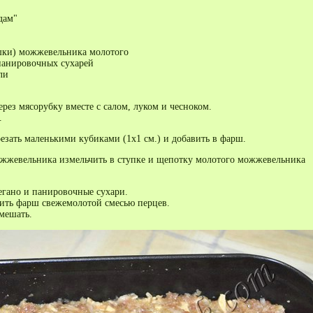
дам"
шки) можжевельника молотого
 панировочных сухарей
ли
рез мясорубку вместе с салом, луком и чесноком.
.
езать маленькими кубиками (1х1 см.) и добавить в фарш.
жжевельника измельчить в ступке и щепотку молотого можжевельника
егано и панировочные сухари.
ить фарш свежемолотой смесью перцев.
мешать.