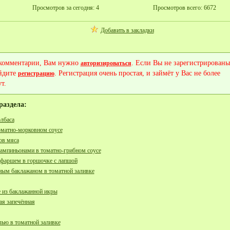
Просмотров за сегодня: 4
Просмотров всего: 6672
Добавить в закладки
 комментарии, Вам нужно
. Если Вы не зарегистрированы
авторизироваться
йдите
. Регистрация очень простая, и займёт у Вас не более
регистрацию
т.
раздела:
лбаса
матно-морковном соусе
ов мяса
ампиньонами в томатно-грибном соусе
 фаршем в горшочке с лапшой
ным баклажаном в томатной заливке
е из баклажанной икры
я запечённая
лью в томатной заливке