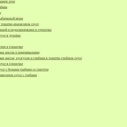
ашнем лечо
абана
и
кабачковой икры
 томатно-арахисовом соусе
овкой и подосиновиками в горшочке
оусе в духовке
улем в горшочке
ые мясом и шампиньонами
е мясом, кускусом и грибами в томатно-грибном соусе
оусе в горшочке
се с белыми грибами со спагетти
ливочном соусе с грибами