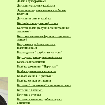
Долма с сухофруктами
Домашние жареные колбаски
Домашние жареные свиные колбаски-
колечки
Домашняя свиная колбаса
Кöttbullar - шведские тефтельки
Каваток долма (голубцы с виноградными
листьями)
Капуста с говяжьим фаршем в горшочке с
лапшой
Капустные кулёчки с мясом и
шампиньонами
Карам долма (голубцы из капусты)
Картофель фаршированный мясом
Кебаб с баклажанами
Колбаса домашняя "Перечная"
Колбаса домашняя с чесноком
Колбаса свиная "Ореховая"
Колбаса свиная домашняя
Котлеты "Пикантные" в восточном стиле
Котлеты "Удачные"
Котлеты в духовке
Котлеты в томатно-грибном соусе с
оливками