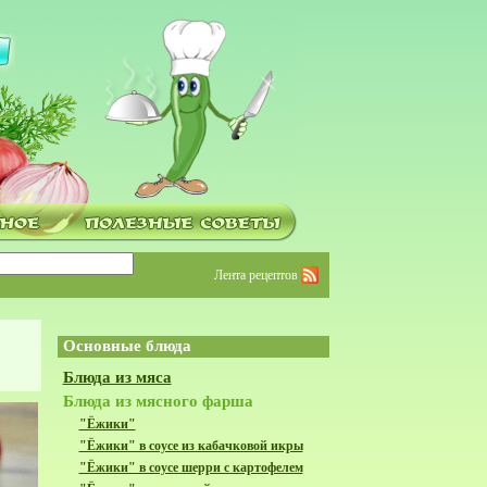
Лента рецептов
Основные блюда
Блюда из мяса
Блюда из мясного фарша
"Ёжики"
"Ёжики" в соусе из кабачковой икры
"Ёжики" в соусе шерри с картофелем