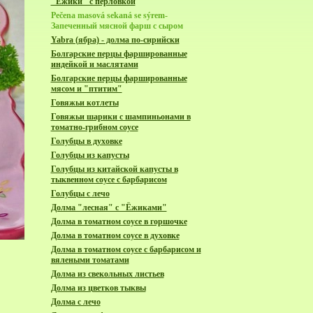
"Ёжики" с перловкой
Pečena masová sekaná se sýrem-
Запеченный мясной фарш с сыром
Yabra (ябра) - долма по-сирийски
Болгарские перцы фаршированные
индейкой и маслятами
Болгарские перцы фаршированные
мясом и "птитим"
Говяжьи котлеты
Говяжьи шарики с шампиньонами в
томатно-грибном соусе
Голубцы в духовке
Голубцы из капусты
Голубцы из китайской капусты в
тыквенном соусе с барбарисом
Голубцы с лечо
Долма "лесная" с "Ёжиками"
Долма в томатном соусе в горшочке
Долма в томатном соусе в духовке
Долма в томатном соусе с барбарисом и
вялеными томатами
Долма из свекольных листьев
Долма из цветков тыквы
Долма с лечо