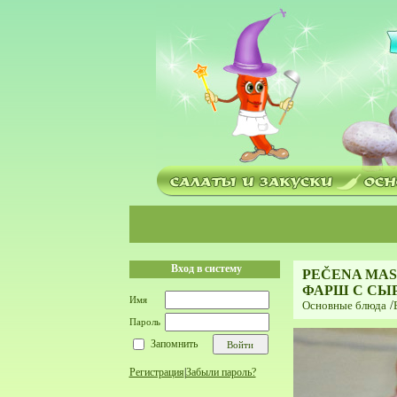
Вход в систему
PEČENA MAS
ФАРШ С СЫ
Имя
Основные блюда
/
Пароль
Запомнить
Регистрация
|
Забыли пароль?