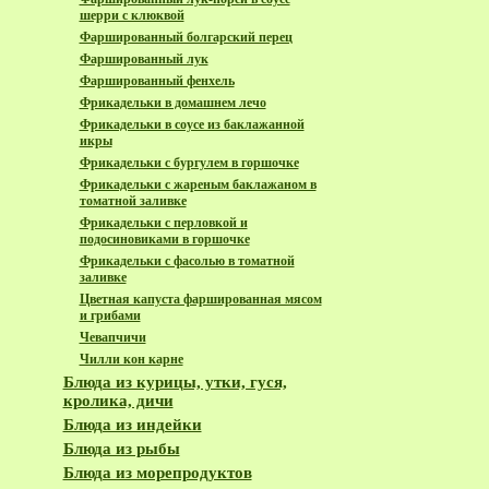
шерри с клюквой
Фаршированный болгарский перец
Фаршированный лук
Фаршированный фенхель
Фрикадельки в домашнем лечо
Фрикадельки в соусе из баклажанной
икры
Фрикадельки с бургулем в горшочке
Фрикадельки с жареным баклажаном в
томатной заливке
Фрикадельки с перловкой и
подосиновиками в горшочке
Фрикадельки с фасолью в томатной
заливке
Цветная капуста фаршированная мясом
и грибами
Чевапчичи
Чилли кон карне
Блюда из курицы, утки, гуся,
кролика, дичи
Блюда из индейки
Блюда из рыбы
Блюда из морепродуктов