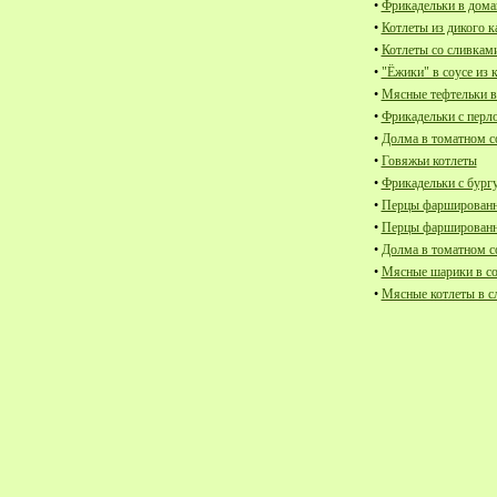
•
Фрикадельки в дом
•
Котлеты из дикого к
•
Котлеты со сливкам
•
"Ёжики" в соусе из 
•
Мясные тефтельки в
•
Фрикадельки с перл
•
Долма в томатном с
•
Говяжьи котлеты
•
Фрикадельки с бург
•
Перцы фаршированн
•
Перцы фаршированны
•
Долма в томатном с
•
Мясные шарики в соу
•
Мясные котлеты в с