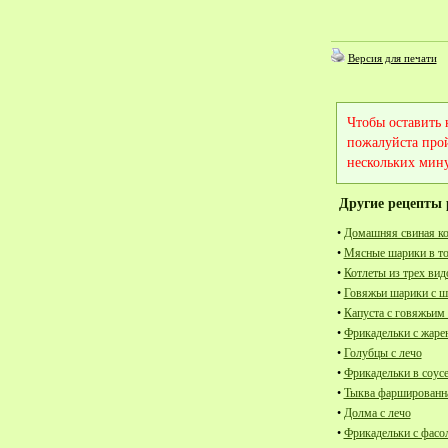
Версия для печати
Чтобы оставить
пожалуйста про
нескольких мину
Другие рецепты 
•
Домашняя свиная ко
•
Мясные шарики в то
•
Котлеты из трех вид
•
Говяжьи шарики с ш
•
Капуста с говяжьим
•
Фрикадельки с жаре
•
Голубцы с лечо
•
Фрикадельки в соус
•
Тыква фаршированна
•
Долма с лечо
•
Фрикадельки с фасо