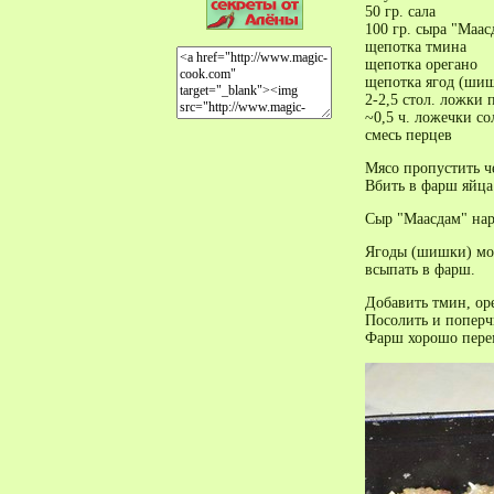
50 гр. сала
100 гр. сыра "Маас
щепотка тмина
щепотка орегано
щепотка ягод (ши
2-2,5 стол. ложки
~0,5 ч. ложечки со
смесь перцев
Мясо пропустить че
Вбить в фарш яйца
Сыр "Маасдам" нар
Ягоды (шишки) мо
всыпать в фарш.
Добавить тмин, ор
Посолить и поперч
Фарш хорошо пере