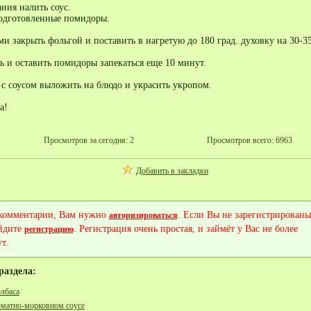
ния налить соус.
одготовленные помидоры.
 закрыть фольгой и поставить в нагретую до 180 град. духовку на 30-3
ь и оставить помидоры запекаться еще 10 минут.
с соусом выложить на блюдо и украсить укропом.
а!
Просмотров за сегодня: 2
Просмотров всего: 6963
Добавить в закладки
 комментарии, Вам нужно
. Если Вы не зарегистрированы
авторизироваться
йдите
. Регистрация очень простая, и займёт у Вас не более
регистрацию
т.
раздела:
лбаса
матно-морковном соусе