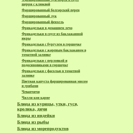
шерри с клюквой
Фаршированный болгарский перец
Фаршированный лук
Фаршированный фенхель
Фрикадельки в домашнем лечо
Фрикадельки в соусе из баклажанной
икры
Фрикадельки с бургулем в горшочке
Фрикадельки с жареным баклажаном в
томатной заливке
Фрикадельки с перловкой и
подосиновиками в горшочке
Фрикадельки с фасолью в томатной
заливке
Цветная капуста фаршированная мясом
и грибами
Чевапчичи
Чилли кон карне
Блюда из курицы, утки, гуся,
кролика, дичи
Блюда из индейки
Блюда из рыбы
Блюда из морепродуктов