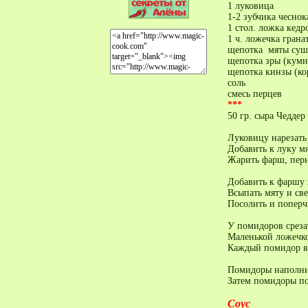
1 луковица
1-2 зубчика чеснок
1 стол. ложка кед
1 ч. ложечка гран
щепотка мяты суш
щепотка зры (куми
щепотка кинзы (ко
соль
смесь перцев
***
50 гр. сыра Чеддер
Луковицу нарезать
Добавить к луку м
Жарить фарш, пер
Добавить к фаршу 
Всыпать мяту и св
Посолить и поперч
У помидоров среза
Маленькой ложечк
Каждый помидор вн
Помидоры наполни
Затем помидоры по
Соус