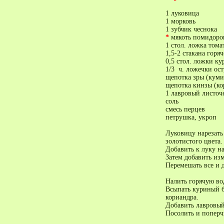
1 луковица
1 морковь
1 зубчик чеснока
*
мякоть помидоро
1 стол. ложка тома
1,5-2 стакана горя
0,5 стол. ложки к
1/3 ч. ложечки ос
щепотка зры (куми
щепотка кинзы (ко
1 лавровый листоч
соль
смесь перцев
петрушка, укроп
Луковицу нарезать 
золотистого цвета.
Добавить к луку на
Затем добавить из
Перемешать все и 
Налить горячую во
Всыпать куриный б
кориандра.
Добавить лавровый
Посолить и поперч