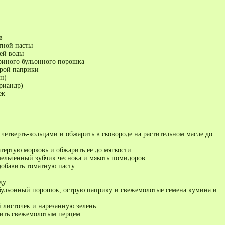
в
тной пасты
чей воды
уриного бульонного порошка
трой паприки
н)
риандр)
ек
четверть-кольцами и обжарить в сковороде на растительном масле до
тертую морковь и обжарить ее до мягкости.
мельченный зубчик чеснока и мякоть помидоров.
добавить томатную пасту.
ду.
ульонный порошок, острую паприку и свежемолотые семена кумина и
 листочек и нарезанную зелень.
ить свежемолотым перцем.