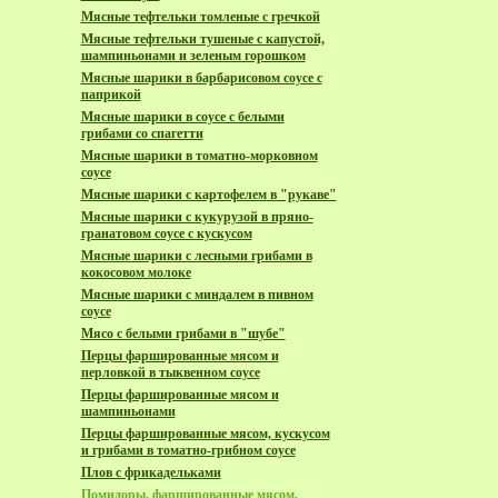
Мясные тефтельки томленые с гречкой
Мясные тефтельки тушеные с капустой,
шампиньонами и зеленым горошком
Мясные шарики в барбарисовом соусе с
паприкой
Мясные шарики в соусе с белыми
грибами со спагетти
Мясные шарики в томатно-морковном
соусе
Мясные шарики с картофелем в "рукаве"
Мясные шарики с кукурузой в пряно-
гранатовом соусе с кускусом
Мясные шарики с лесными грибами в
кокосовом молоке
Мясные шарики с миндалем в пивном
соусе
Мясо с белыми грибами в "шубе"
Перцы фаршированные мясом и
перловкой в тыквенном соусе
Перцы фаршированные мясом и
шампиньонами
Перцы фаршированные мясом, кускусом
и грибами в томатно-грибном соусе
Плов с фрикадельками
Помидоры, фаршированные мясом,