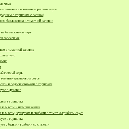
ов мяса
ампиньонами в томатно-грибном соусе
 фаршем в горшочке с лапшой
ным баклажаном в томатной заливке
е из баклажанной икры
я запечённая
лью в томатной заливке
ашнем лечо
абана
и
кабачковой икры
 томатно-арахисовом соусе
овкой и подосиновиками в горшочке
оусе в духовке
улем в горшочке
ые мясом и шампиньонами
е мясом, кускусом и грибами в томатно-грибном соусе
оусе в горшочке
се с белыми грибами со спагетти