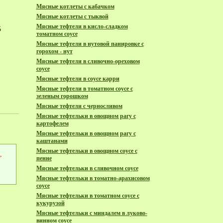
Мясные котлеты с кабачком
Мясные котлеты с тыквой
Мясные тефтели в кисло-сладком
5
томатном соусе
Мясные тефтели в нутовой панировке с
горохом - нут
Мясные тефтели в сливочно-ореховом
соусе
Мясные тефтели в соусе карри
Мясные тефтели в томатном соусе с
зеленым горошком
Мясные тефтели с черносливом
Мясные тефтельки в овощном рагу с
картофелем
Мясные тефтельки в овощном рагу с
каштанами
Мясные тефтельки в овощном соусе с
,
пенне
Мясные тефтельки в сливочном соусе
Мясные тефтельки в томатно-арахисовом
соусе
Мясные тефтельки в томатном соусе с
кукурузой
Мясные тефтельки с миндалем в луково-
винном соусе