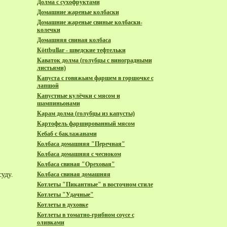
Долма с сухофруктами
Домашние жареные колбаски
Домашние жареные свиные колбаски-
колечки
Домашняя свиная колбаса
Кöttbullar - шведские тефтельки
Каваток долма (голубцы с виноградными
листьями)
Капуста с говяжьим фаршем в горшочке с
лапшой
Капустные кулёчки с мясом и
шампиньонами
Карам долма (голубцы из капусты)
Картофель фаршированный мясом
Кебаб с баклажанами
Колбаса домашняя "Перечная"
Колбаса домашняя с чесноком
Колбаса свиная "Ореховая"
уду.
Колбаса свиная домашняя
Котлеты "Пикантные" в восточном стиле
Котлеты "Удачные"
Котлеты в духовке
Котлеты в томатно-грибном соусе с
оливками