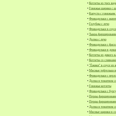
•
Котлеты из трех вид
•
Говяжьи шарики с ш
•
Капуста с говяжьим
•
Фрикадельки с жаре
•
Голубцы с лечо
•
Фрикадельки в соус
•
Тыква фаршированна
•
Долма с лечо
•
Фрикадельки с фасо
•
Фрикадельки в дом
•
Котлеты из дикого к
•
Котлеты со сливкам
•
"Ёжики" в соусе из 
•
Мясные тефтельки в
•
Фрикадельки с перл
•
Долма в томатном с
•
Говяжьи котлеты
•
Фрикадельки с бург
•
Перцы фаршированн
•
Перцы фаршированны
•
Долма в томатном с
•
Мясные шарики в соу