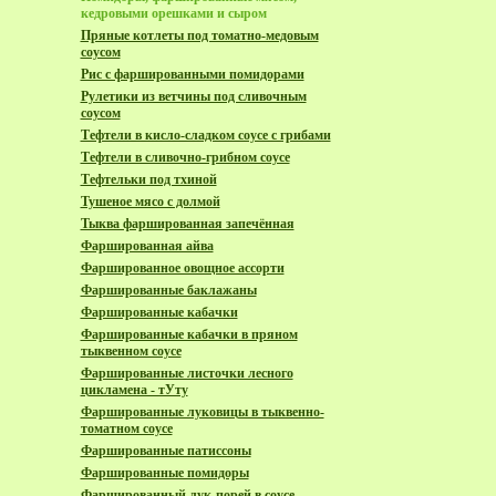
кедровыми орешками и сыром
Пряные котлеты под томатно-медовым
соусом
Рис с фаршированными помидорами
Рулетики из ветчины под сливочным
соусом
Тефтели в кисло-сладком соусе с грибами
Тефтели в сливочно-грибном соусе
Тефтельки под тхиной
Тушеное мясо с долмой
Тыква фаршированная запечённая
Фаршированная айва
Фаршированное овощное ассорти
Фаршированные баклажаны
Фаршированные кабачки
Фаршированные кабачки в пряном
тыквенном соусе
Фаршированные листочки лесного
цикламена - тУту
Фаршированные луковицы в тыквенно-
томатном соусе
Фаршированные патиссоны
Фаршированные помидоры
Фаршированный лук-порей в соусе