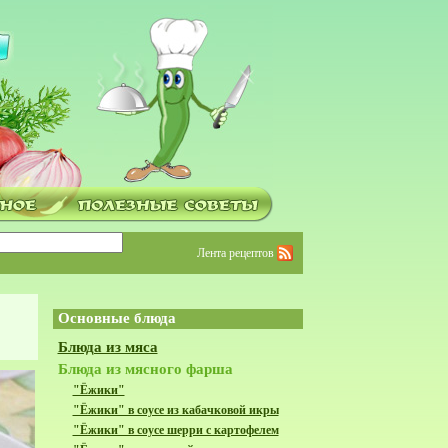
Лента рецептов
Основные блюда
Блюда из мяса
Блюда из мясного фарша
"Ёжики"
"Ёжики" в соусе из кабачковой икры
"Ёжики" в соусе шерри с картофелем