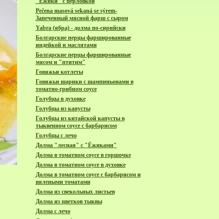
"Ёжики" с перловкой
Pečena masová sekaná se sýrem-
Запеченный мясной фарш с сыром
Yabra (ябра) - долма по-сирийски
Болгарские перцы фаршированные
индейкой и маслятами
Болгарские перцы фаршированные
мясом и "птитим"
Говяжьи котлеты
Говяжьи шарики с шампиньонами в
томатно-грибном соусе
Голубцы в духовке
Голубцы из капусты
Голубцы из китайской капусты в
тыквенном соусе с барбарисом
Голубцы с лечо
Долма "лесная" с "Ёжиками"
Долма в томатном соусе в горшочке
Долма в томатном соусе в духовке
Долма в томатном соусе с барбарисом и
вялеными томатами
Долма из свекольных листьев
Долма из цветков тыквы
Долма с лечо