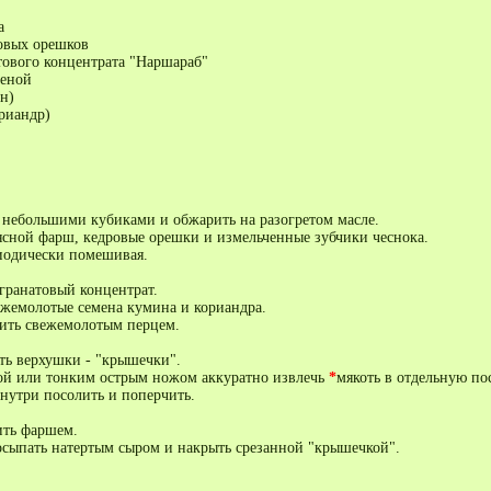
а
ровых орешков
атового концентрата "Наршараб"
еной
н)
риандр)
 небольшими кубиками и обжарить на разогретом масле.
ясной фарш, кедровые орешки и измельченные зубчики чеснока.
иодически помешивая.
гранатовый концентрат.
ежемолотые семена кумина и кориандра.
ить свежемолотым перцем.
ть верхушки - "крышечки".
ой или тонким острым ножом аккуратно извлечь
*
мякоть в отдельную пос
утри посолить и поперчить.
ть фаршем.
сыпать натертым сыром и накрыть срезанной "крышечкой".