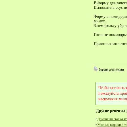
В форму для запека
Выложить в соус п
Форму с помидорами
минут.
Затем фольгу убрат
Готовые помидоры 
Приятного аппетит
Версия для печати
Чтобы оставить
пожалуйста про
нескольких мину
Другие рецепты 
•
Домашняя свиная ко
•
Мясные шарики в то