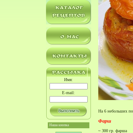
Имя:
E-mail:
На 6 небольших по
Фарш
Наша кнопка
~ 300 гр. фарша