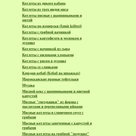
Котлеты из дикого кабана
Котлеты из трех видов мяса
Котлеты мясные с шампиньонами и
мятой
Котлеты по-измирски (Izmir köftesi)
Котлеты с грибной начинкой
Котлеты с картофелем и чесноком в
духовке
Котлеты с начинкой из сыра
Котлеты с овсяными хлопьями
Котлеты с рисом в духовке
Котлеты со сливками
Кюрдан-кебаб (Кебаб на шпажках)
Марокканские пряные тeфтельки
Мусака
Мясной кекс с шампиньонами и цветной
капустой
Мясные "гнездышки" из фарша с
маслятами и перепелиными яйцами
Мясные котлеты в сливочном соусе с
грибами
Мясные котлеты запеченные с капустой и
грибами
Мясные котлеты на грибной "подушке"