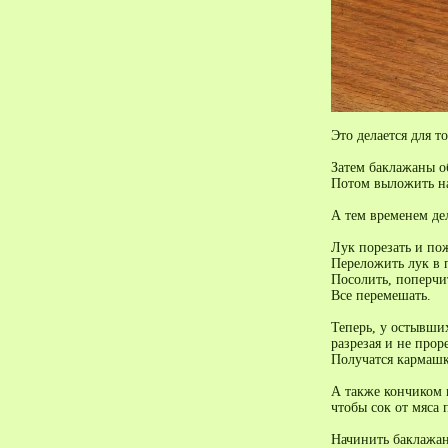
Это делается для т
Затем баклажаны об
Потом выложить на 
А тем временем де
Лук порезать и по
Переложить лук в 
Посолить, поперчи
Все перемешать.
Теперь, у остывших
разрезая и не прор
Получатся кармашк
А также кончиком 
чтобы сок от мяса 
Начинить баклажа