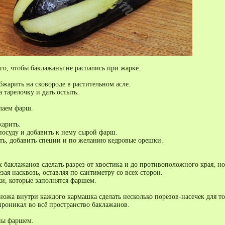
ого, чтобы баклажаны не распались при жарке.
жарить на сковороде в растительном асле.
тарелочку и дать остыть.
лаем фарш.
жарить.
посуду и добавить к нему сырой фарш.
ть, добавить специи и по желанию кедровые орешки.
 баклажанов сделать разрез от хвостика и до противоположного края, но
езая насквозь, оставляя по сантиметру со всех сторон.
и, которые заполнятся фаршем.
ножа внутри каждого кармашка сделать несколько порезов-насечек для то
проникал во всё пространство баклажанов.
ны фаршем.