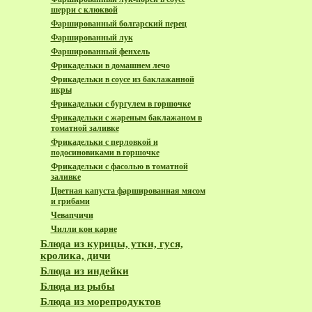
шерри с клюквой
Фаршированный болгарский перец
Фаршированный лук
Фаршированный фенхель
Фрикадельки в домашнем лечо
Фрикадельки в соусе из баклажанной
икры
Фрикадельки с бургулем в горшочке
Фрикадельки с жареным баклажаном в
томатной заливке
Фрикадельки с перловкой и
подосиновиками в горшочке
Фрикадельки с фасолью в томатной
заливке
Цветная капуста фаршированная мясом
и грибами
Чевапчичи
Чилли кон карне
Блюда из курицы, утки, гуся,
кролика, дичи
Блюда из индейки
Блюда из рыбы
Блюда из морепродуктов