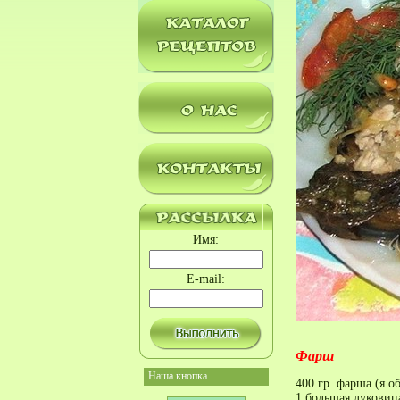
Имя:
E-mail:
Фарш
Наша кнопка
400 гр. фарша (я о
1 большая луковиц