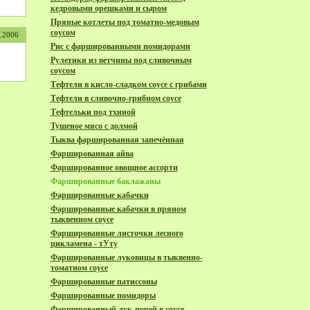
кедровыми орешками и сыром
Пряные котлеты под томатно-медовым
соусом
7.2006
Рис с фаршированными помидорами
Рулетики из ветчины под сливочным
соусом
Тефтели в кисло-сладком соусе с грибами
Тефтели в сливочно-грибном соусе
Тефтельки под тхиной
Тушеное мясо с долмой
Тыква фаршированная запечённая
Фаршированная айва
Фаршированное овощное ассорти
Фаршированные баклажаны
Фаршированные кабачки
Фаршированные кабачки в пряном
тыквенном соусе
Фаршированные листочки лесного
цикламена - тУту
Фаршированные луковицы в тыквенно-
томатном соусе
Фаршированные патиссоны
Фаршированные помидоры
Фаршированный лук-порей в соусе