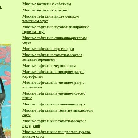
Мясные котлеты с кабачком
.
Мясные котлеты с тыквой
Мясные тефтели в кисло-сладком
томатном соусе
Мясные тефтели в нутовой панировке с
горохом - нут
Мясные тефтели в сливочно-ореховом
соусе
Мясные тефтели в соусе карри
Мясные тефтели в томатном соусе с
зеленым горошком
Мясные тефтели с черносливом
Мясные тефтельки в овощном рагу с
картофелем
Мясные тефтельки в овощном рагу с
каштанами
Мясные тефтельки в овощном соусе с
пенне
Мясные тефтельки в сливочном соусе
Мясные тефтельки в томатно-арахисовом
соусе
Мясные тефтельки в томатном соусе с
кукурузой
Мясные тефтельки с миндалем в луково-
винном соусе