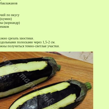
 баклажанов
чий по вкусу
ы (кумин)
зы (кориандр)
решков
ужно срезать хвостики.
одольными полосками через 1,5-2 см.
жны получиться темно-светлые участки.