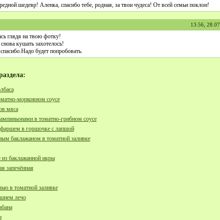
едной шедевр! Аленка, спасибо тебе, родная, за твои чудеса! От всей семьи поклон!
13:56, 28.0
сь глядя на твою фотку!
 снова кушать захотелось!
 спасибо.Надо будет попробовать.
раздела:
лбаса
матно-морковном соусе
ов мяса
ампиньонами в томатно-грибном соусе
 фаршем в горшочке с лапшой
ным баклажаном в томатной заливке
е из баклажанной икры
я запечённая
лью в томатной заливке
ашнем лечо
абана
и