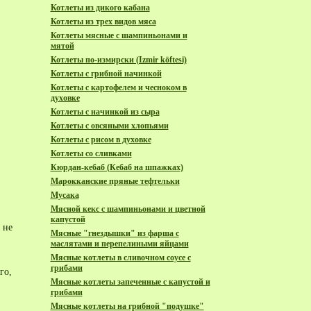
Котлеты из дикого кабана
Котлеты из трех видов мяса
Котлеты мясные с шампиньонами и
мятой
Котлеты по-измирски (Izmir köftesi)
Котлеты с грибной начинкой
Котлеты с картофелем и чесноком в
духовке
Котлеты с начинкой из сыра
Котлеты с овсяными хлопьями
Котлеты с рисом в духовке
Котлеты со сливками
Кюрдан-кебаб (Кебаб на шпажках)
Марокканские пряные тeфтельки
Мусака
Мясной кекс с шампиньонами и цветной
капустой
 не
Мясные "гнездышки" из фарша с
маслятами и перепелиными яйцами
Мясные котлеты в сливочном соусе с
грибами
го,
Мясные котлеты запеченные с капустой и
грибами
Мясные котлеты на грибной "подушке"