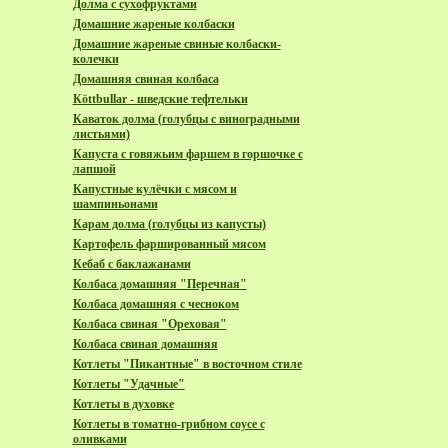
Долма с сухофруктами
Домашние жареные колбаски
Домашние жареные свиные колбаски-
колечки
Домашняя свиная колбаса
Кöttbullar - шведские тефтельки
Каваток долма (голубцы с виноградными
листьями)
Капуста с говяжьим фаршем в горшочке с
лапшой
Капустные кулёчки с мясом и
шампиньонами
Карам долма (голубцы из капусты)
Картофель фаршированный мясом
Кебаб с баклажанами
Колбаса домашняя "Перечная"
Колбаса домашняя с чесноком
Колбаса свиная "Ореховая"
Колбаса свиная домашняя
Котлеты "Пикантные" в восточном стиле
Котлеты "Удачные"
Котлеты в духовке
Котлеты в томатно-грибном соусе с
оливками