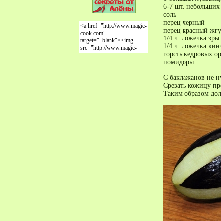
6-7 шт. небольших
соль
перец черный
перец красный жгу
1/4 ч. ложечка зр
1/4 ч. ложечка кин
горсть кедровых о
помидоры
С баклажанов не н
Срезать кожицу пр
Таким образом дол