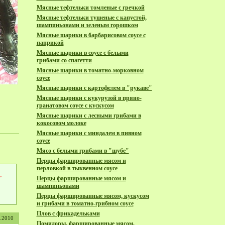
Мясные тефтельки томленые с гречкой
Мясные тефтельки тушеные с капустой,
шампиньонами и зеленым горошком
Мясные шарики в барбарисовом соусе с
паприкой
Мясные шарики в соусе с белыми
грибами со спагетти
Мясные шарики в томатно-морковном
соусе
Мясные шарики с картофелем в "рукаве"
Мясные шарики с кукурузой в пряно-
гранатовом соусе с кускусом
Мясные шарики с лесными грибами в
кокосовом молоке
Мясные шарики с миндалем в пивном
соусе
Мясо с белыми грибами в "шубе"
Перцы фаршированные мясом и
перловкой в тыквенном соусе
,
Перцы фаршированные мясом и
шампиньонами
Перцы фаршированные мясом, кускусом
и грибами в томатно-грибном соусе
Плов с фрикадельками
2.2010
Помидоры, фаршированные мясом,