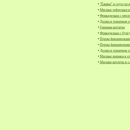
•
"Ёжики" в соусе из 
•
Мясные тефтельки в
•
Фрикадельки с перл
•
Долма в томатном с
•
Говяжьи котлеты
•
Фрикадельки с бург
•
Перцы фаршированн
•
Перцы фаршированны
•
Долма в томатном с
•
Мясные шарики в соу
•
Мясные котлеты в с