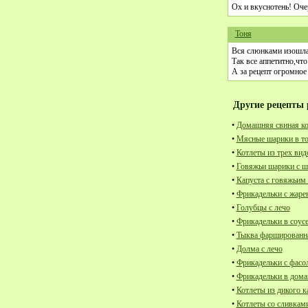
Ох и вкуснотень! Очер
Тоня
Вся слюнками изошла
Так все аппетитно,что
А за рецепт огромное
Другие рецепты 
•
Домашняя свиная ко
•
Мясные шарики в то
•
Котлеты из трех вид
•
Говяжьи шарики с ш
•
Капуста с говяжьим
•
Фрикадельки с жаре
•
Голубцы с лечо
•
Фрикадельки в соус
•
Тыква фаршированна
•
Долма с лечо
•
Фрикадельки с фасо
•
Фрикадельки в дом
•
Котлеты из дикого к
•
Котлеты со сливкам