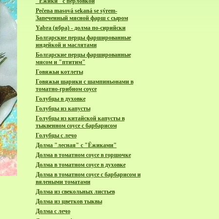
"Ёжики" с перловкой
Pečena masová sekaná se sýrem-
Запеченный мясной фарш с сыром
Yabra (ябра) - долма по-сирийски
Болгарские перцы фаршированные
индейкой и маслятами
Болгарские перцы фаршированные
мясом и "птитим"
Говяжьи котлеты
Говяжьи шарики с шампиньонами в
томатно-грибном соусе
Голубцы в духовке
Голубцы из капусты
Голубцы из китайской капусты в
тыквенном соусе с барбарисом
Голубцы с лечо
Долма "лесная" с "Ёжиками"
Долма в томатном соусе в горшочке
Долма в томатном соусе в духовке
Долма в томатном соусе с барбарисом и
вялеными томатами
Долма из свекольных листьев
Долма из цветков тыквы
Долма с лечо