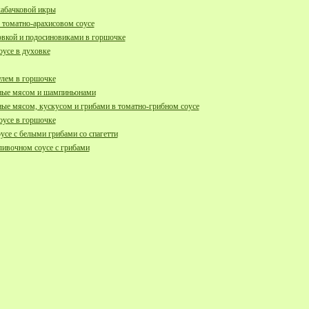
кабачковой икры
 томатно-арахисовом соусе
овкой и подосиновиками в горшочке
оусе в духовке
улем в горшочке
ые мясом и шампиньонами
е мясом, кускусом и грибами в томатно-грибном соусе
оусе в горшочке
се с белыми грибами со спагетти
ливочном соусе с грибами