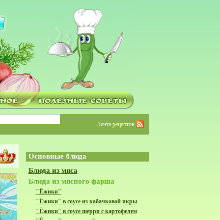
Лента рецептов
Основные блюда
Блюда из мяса
Блюда из мясного фарша
"Ёжики"
"Ёжики" в соусе из кабачковой икры
"Ёжики" в соусе шерри с картофелем