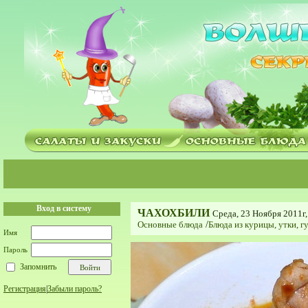
Вход в систему
ЧАХОХБИЛИ
Среда, 23 Ноября 2011г,
Основные блюда
/
Блюда из курицы, утки, гу
Имя
Пароль
Запомнить
Регистрация
|
Забыли пароль?