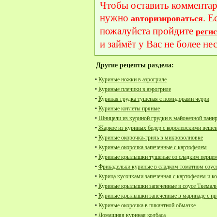
Чтобы оставить комментар
нужно
. Е
авторизироваться
пожалуйста пройдите
реги
и займёт у Вас не более не
Другие рецепты раздела:
•
Куриные ножки в аэрогриле
•
Куриные плечики в аэрогриле
•
Куриная грудка тушеная с помидорами черри
•
Куриные котлеты пряные
•
Шницели из куриной грудки в майонезной пани
•
Жаркое из куриных бедер с королевскими веше
•
Куриные окорочка-гриль в микроволновке
•
Куриные окорочка запеченные с картофелем
•
Куриные крылышки тушеные со сладким перце
•
Фрикадельки куриные в сладком томатном соус
•
Курица кусочками запеченная с картофелем и 
•
Куриные крылышки запеченные в соусе Ткемал
•
Куриные крылышки запеченные в маринаде с п
•
Куриные окорочка в пикантной обмазке
•
Домашняя куриная колбаса