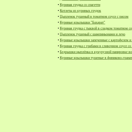
•
Куриная грудка со спагетти
•
Котлеты из куриных грудок
•
Цыпленок тушеный в томатном соусе с рисом
•
Куриные крылышки "Бахарат"
•
Куриная грудка с тыквой в сладком томатном со
•
Цыпленок тушеный с шампиньонами и лечо
•
Куриные крылышки запеченные с картофелем и
•
Куриная грудка с грибами в сливочном соусе со 
•
Бедрышки цыплёнка в кукурузной панировке в
•
Куриные крылышки тушеные в финиково-гранат