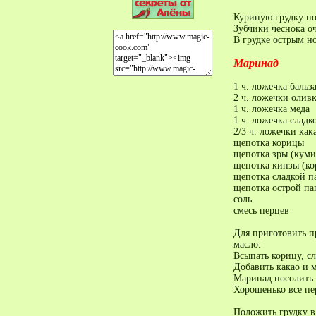
Куриную грудку по
Зубчики чеснока оч
В грудке острым н
Маринад
1 ч. ложечка бальз
2 ч. ложечки оливк
1 ч. ложечка меда
1 ч. ложечка сладко
2/3 ч. ложечки ка
щепотка корицы
щепотка зры (куми
щепотка кинзы (ко
щепотка сладкой п
щепотка острой па
соль
смесь перцев
Для приготовить пр
масло.
Всыпать корицу, с
Добавить какао и м
Маринад посолить 
Хорошенько все пе
Положить грудку в 