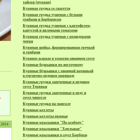
тайски (мукпац)
Куриная грудка со спагетти
Куриная грудка тушеная с белыми
грибами и барбарисом
Куриная грудка тушеная с картофелем,
капустой и вялеными томатами
Куриная грудка тушеная с помидорами
черри
Куриная шейка, фаршированная гречкой
и грибами
Куриное жаркое в томатно-овощном соусе
Куриные бедрышки по-восточному
Куриные бёдрышки с овощной начинкой
в горчично-медовом маринаде
Куриные грудки запеченные в медовом
соусе Терияки
Куриные грудки запеченные в меду и
,
соусе чипотле
Куриные грудки на мангале
Куриные котлеты
Куриные котлеты пряные
Куриные крылышки "По-особому"
1.2014
Куриные крылышки "Хмельные"
Куриные крылышки в соусе Барбекю