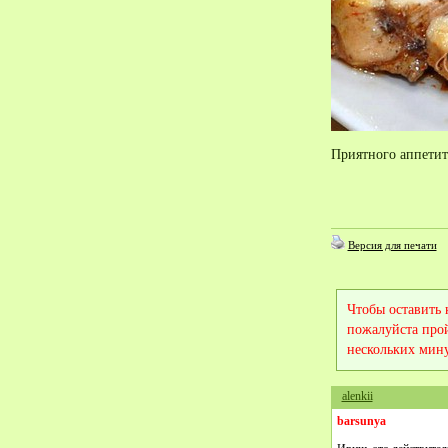
Приятного аппетит
Версия для печати
Чтобы оставить
пожалуйста про
нескольких мину
alenkii
barsunya