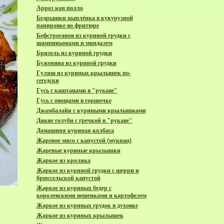
Арроз кон полло
Бедрышки цыплёнка в кукурузной
панировке во фритюре
Бефстроганов из куриной грудки с
шампиньонами и миндалем
Бризоль из куриной грудки
Буженина из куриной грудки
Гуляш из куриных крылышек по-
сегедски
Гусь с каштанами в "рукаве"
Гусь с овощами в горшочке
Джамбалайя с куриными крылышками
Дикие голуби с гречкой в "рукаве"
Домашняя куриная колбаса
Жареное мясо с капустой (мукпац)
Жареные куриные крылышки
Жаркое из кролика
Жаркое из куриной грудки с шерри и
брюссельской капустой
Жаркое из куриных бедер с
королевскими вешенками и картофелем
Жаркое из куриных грудок в духовке
Жаркое из куриных крылышек