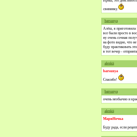
Ириш, это действител
свининку.
barsunya
Алёш, я приготовила 
все были просто в во
ну очень сочная получ
на фото видно, что не 
буду практиковать эт
в тот вечер - отпринт
alenkii
barsunya
Спасибо!
barsunya
очень необычно и кра
alenkii
МариНочка
Буду рада, если рецеп