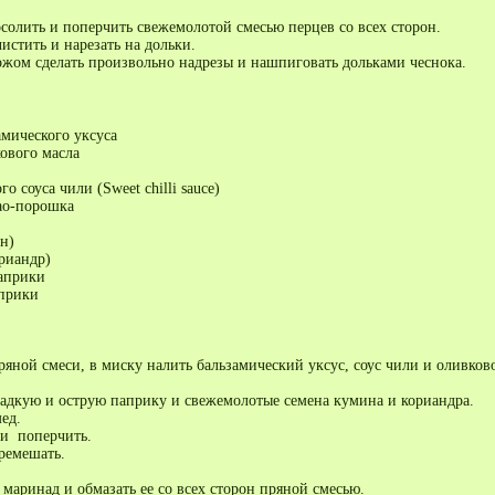
солить и поперчить свежемолотой смесью перцев со всех сторон.
истить и нарезать на дольки.
ожом сделать произвольно надрезы и нашпиговать дольками чеснока.
амического уксуса
ового масла
го соуса чили (Sweet chilli sauce)
као-порошка
н)
риандр)
априки
прики
яной смеси, в миску налить бальзамический уксус, соус чили и оливков
ладкую и острую паприку и свежемолотые семена кумина и кориандра.
ед.
и поперчить.
ремешать.
маринад и обмазать ее со всех сторон пряной смесью.