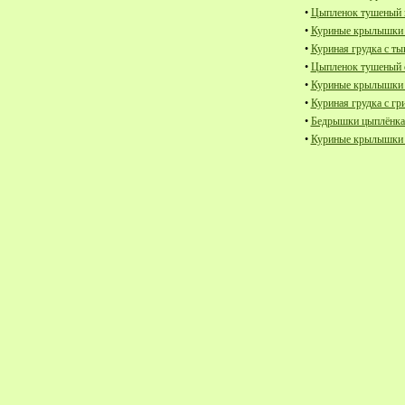
•
Цыпленок тушеный в
•
Куриные крылышки 
•
Куриная грудка с ты
•
Цыпленок тушеный 
•
Куриные крылышки з
•
Куриная грудка с гр
•
Бедрышки цыплёнка 
•
Куриные крылышки 