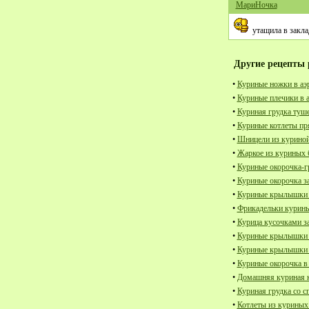
МариНочка
утащила в закла
Другие рецепты 
•
Куриные ножки в аэ
•
Куриные плечики в 
•
Куриная грудка туш
•
Куриные котлеты пр
•
Шницели из куриной
•
Жаркое из куриных 
•
Куриные окорочка-г
•
Куриные окорочка з
•
Куриные крылышки 
•
Фрикадельки курины
•
Курица кусочками з
•
Куриные крылышки з
•
Куриные крылышки з
•
Куриные окорочка в
•
Домашняя куриная к
•
Куриная грудка со с
•
Котлеты из куриных