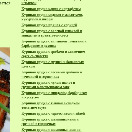
ваться
и тыквой
Куриная грудка карри с картофелем
Куриная грудка медовая с маслятами,
кукурузой и шерри
Куриная грудка пряная с корицей
Куриная грудка с вяленой клюквой и
миндалем в гранатовом соусе
Куриная грудка с вялеными томатами и
барбарисом в духовке
Куриная грудка с грибами в сливочном
соусе со спагетти
Куриная грудка с грушей и банановым
цветком
Куриная грудка с лесными грибами и
чечевицей в горшочках
Куриная грудка с луком-шалот и
грушами в апельсиновом соке
Куриная грудка с миндалём, барбарисом
и кускусом
Куриная грудка с тыквой в сладком
томатном соусе
Куриная грудка с черносливом и айвой
Куриная грудка с шампиньонами и
гречкой в горшочках
Куриная грудка с шампиньонами по-