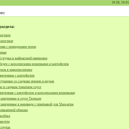
19:28, 10.0
дку
раздела:
рогриле
аэрогриле
еная с помидорами черри
яные
 грудки в майонезной панировке
бедер с королевскими вешенками и картофелем
риль в микроволновке
апеченные с картофелем
тушеные со сладким перцем и медом
е в сладком томатном соусе
апеченная с картофелем и королевскими вешенками
апеченные в соусе Ткемали
апеченные в маринаде с приправой для Shawarma
 пикантной обмазке
олбаса
пагетти
 грудок