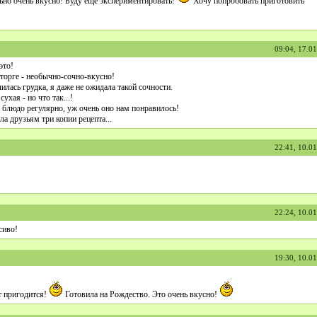
ьно очень вкусно! Буду еще экспериментировать!
Хочу попробовать приготовить
09:04, 17.0
это!
сторге - необычно-сочно-вкусно!
илась грудка, я даже не ожидала такой сочности.
сухая - но что так...!
о блюдо регулярно, уж очень оно нам понравилось!
ала друзьям три копии рецепта...
22:41, 10.0
22:24, 10.0
сиво!
19:30, 10.0
т пригодится!
Готовила на Рождество. Это очень вкусно!