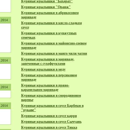
Куриные крылышки "Бахарат"
Куриные крылышки "Оранж"
Куриные крылышки в абрикосовом
маринаде
1.2014
Куриные крылышки в кисло-сладком
соусе
Куриные крылышки в кунжутных
семечках
Куриные крылышки в майонезно-соевом
маринаде
Куриные крылышки в манго чили чатни
Куриные крылышки в маринаде,
1.2014
запеченные с сухофруктами
Куриные крылышки в меду
Куриные крылышки в персиковом
маринаде
Куриные крылышки в пряно-
1.2014
карамельном маринаде
Куриные крылышки в смородиновом
варенье
Куриные крылышки в соусе Барбекю в
1.2014
"рукаве"
Куриные крылышки в соусе карри
Куриные крылышки в соусе Сычуань
Куриные крылышки в соусе Тикка