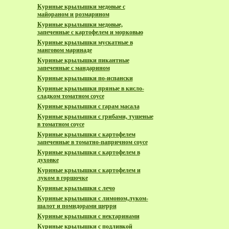
Куриные крылышки медовые с
майораном и розмарином
Куриные крылышки медовые,
запеченные с картофелем и морковью
Куриные крылышки мускатные в
манговом маринаде
Куриные крылышки пикантные
запеченные с мандарином
Куриные крылышки по-испански
Куриные крылышки пряные в кисло-
сладком томатном соусе
Куриные крылышки с гарам масала
Куриные крылышки с грибами, тушеные
в томатном соусе
Куриные крылышки с картофелем
запеченные в томатно-папричном соусе
Куриные крылышки с картофелем в
духовке
Куриные крылышки с картофелем и
луком в горшочке
Куриные крылышки с лечо
Куриные крылышки с лимоном,луком-
шалот и помидорами шерри
Куриные крылышки с нектаринами
Куриные крылышки с подливкой