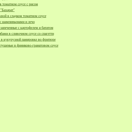
 томатном соусе с рисом
"Бахарат"
квой в сладком томатном соусе
с шампиньонами и лечо
апеченные с картофелем и бататом
ибами в сливочном соусе со спагетти
в кукурузной панировке во фритюре
тушеные в финиково-гранатовом соусе