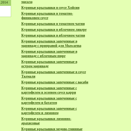
масала
1.2014
Куриные крылышки в соусе Хойсин
Куриные крылышки в томатно-
финиковом соусе
Куриные крылышки в томатном чатни
Куриные крылышки в яблочном ликере
Куриные крылышки в яблочном чатни
Куриные крылышки запеченные в
маринаде с приправой для Shawarma
Куриные крылышки запеченные в
маринаде с яблочным пюре
Куриные крылышки запеченные в
остром маринаде
Куриные крылышки запеченные в соусе
Ткемали
Куриные крылышки запеченные с васаби
Куриные крылышки запеченные с
картофелем в зеленом соусе карри
Куриные крылышки запеченные с
картофелем и бататом
Куриные крылышки запеченные с
картофелем и лимоном
Куриные крылышки лимонно-
арахисовые
Куриные крылышки медово-тминные