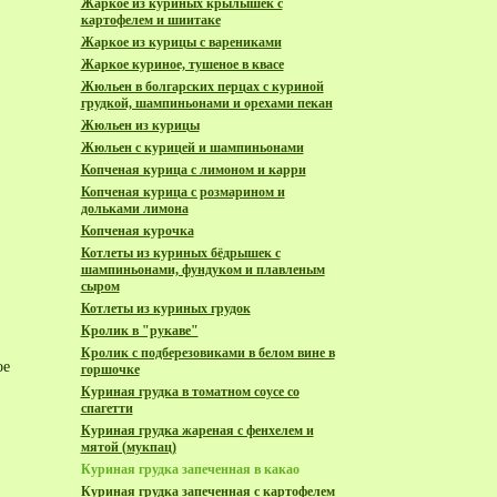
Жаркое из куриных крылышек с
картофелем и шиитаке
Жаркое из курицы с варениками
Жаркое куриное, тушеное в квасе
Жюльен в болгарских перцах с куриной
грудкой, шампиньонами и орехами пекан
Жюльен из курицы
Жюльен с курицей и шампиньонами
Копченая курица с лимоном и карри
Копченая курица с розмарином и
дольками лимона
Копченая курочка
Котлеты из куриных бёдрышек с
шампиньонами, фундуком и плавленым
сыром
Котлеты из куриных грудок
Кролик в "рукаве"
Кролик с подберезовиками в белом вине в
ое
горшочке
Куриная грудка в томатном соусе со
спагетти
Куриная грудка жареная с фенхелем и
мятой (мукпац)
Куриная грудка запеченная в какао
Куриная грудка запеченная с картофелем