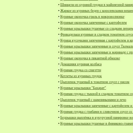
•
Шницели из куриной грудки в майонезной пани
•
Жаркое из куриных бедер с королевскими веше
•
Куриные окорочка-гриль в микроволновке
•
Куриные окорочка запеченные с картофелем
•
Куриные крылышки тушеные со сладким перце
•
Фрикадельки куриные в сладком томатном соус
•
Курица кусочками запеченная с картофелем и 
•
Куриные крылышки запеченные в соусе Ткемал
•
Куриные крылышки запеченные в маринаде с п
•
Куриные окорочка в пикантной обмазке
•
Домашняя куриная колбаса
•
Куриная грудка со спагетти
•
Котлеты из куриных грудок
•
Цыпленок тушеный в томатном соусе с рисом
•
Куриные крылышки "Бахарат"
•
Куриная грудка с тыквой в сладком томатном со
•
Цыпленок тушеный с шампиньонами и лечо
•
Куриные крылышки запеченные с картофелем и
•
Куриная грудка с грибами в сливочном соусе со 
•
Бедрышки цыплёнка в кукурузной панировке в
•
Куриные крылышки тушеные в финиково-гранат