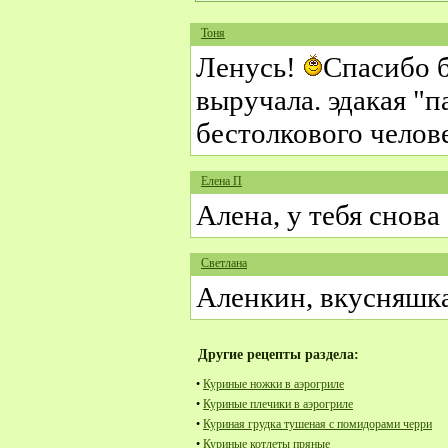
Тоня
Ленусь!
Спасибо б
выручала. эдакая "
бестолкового челове
Елена П
Алена, у тебя снов
Светлана
Аленкин, вкусняшка
Другие рецепты раздела:
•
Куриные ножки в аэрогриле
•
Куриные плечики в аэрогриле
•
Куриная грудка тушеная с помидорами черри
•
Куриные котлеты пряные