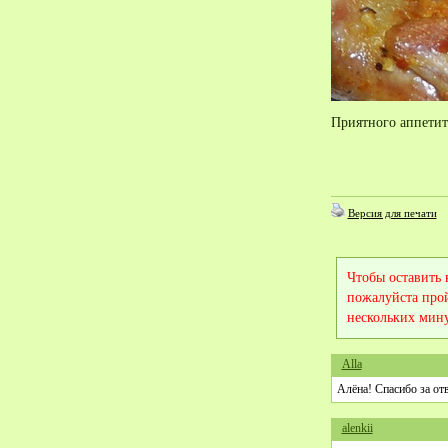
Приятного аппетит
Версия для печати
Чтобы оставить
пожалуйста про
нескольких мину
Alla
Алёна! Спасибо за отв
alenkii