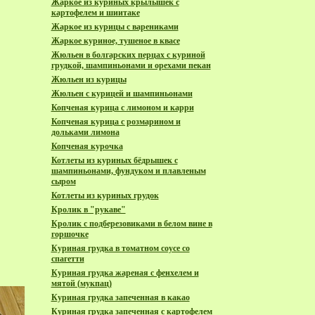
Жаркое из куриных крылышек с
картофелем и шиитаке
Жаркое из курицы с варениками
Жаркое куриное, тушеное в квасе
Жюльен в болгарских перцах с куриной
грудкой, шампиньонами и орехами пекан
Жюльен из курицы
Жюльен с курицей и шампиньонами
Копченая курица с лимоном и карри
Копченая курица с розмарином и
дольками лимона
Копченая курочка
Котлеты из куриных бёдрышек с
шампиньонами, фундуком и плавленым
сыром
Котлеты из куриных грудок
Кролик в "рукаве"
Кролик с подберезовиками в белом вине в
горшочке
Куриная грудка в томатном соусе со
спагетти
Куриная грудка жареная с фенхелем и
мятой (мукпац)
Куриная грудка запеченная в какао
Куриная грудка запеченная с картофелем