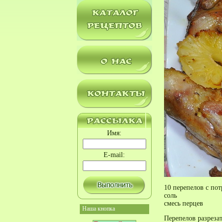
Имя:
E-mail:
10 перепелов с по
соль
смесь перцев
Наша кнопка
Перепелов разрезат