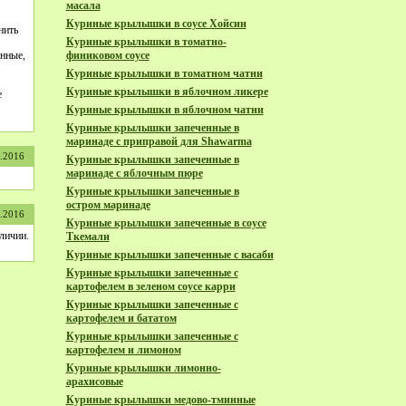
масала
Куриные крылышки в соусе Хойсин
нить
Куриные крылышки в томатно-
енные,
финиковом соусе
Куриные крылышки в томатном чатни
Куриные крылышки в яблочном ликере
е
Куриные крылышки в яблочном чатни
Куриные крылышки запеченные в
маринаде с приправой для Shawarma
1.2016
Куриные крылышки запеченные в
маринаде с яблочным пюре
Куриные крылышки запеченные в
остром маринаде
1.2016
Куриные крылышки запеченные в соусе
личии.
Ткемали
Куриные крылышки запеченные с васаби
Куриные крылышки запеченные с
картофелем в зеленом соусе карри
Куриные крылышки запеченные с
картофелем и бататом
Куриные крылышки запеченные с
картофелем и лимоном
Куриные крылышки лимонно-
арахисовые
Куриные крылышки медово-тминные