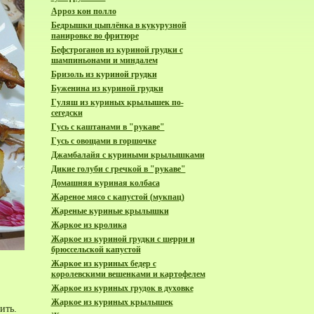
Арроз кон полло
Бедрышки цыплёнка в кукурузной
панировке во фритюре
Бефстроганов из куриной грудки с
шампиньонами и миндалем
Бризоль из куриной грудки
Буженина из куриной грудки
Гуляш из куриных крылышек по-
сегедски
Гусь с каштанами в "рукаве"
Гусь с овощами в горшочке
Джамбалайя с куриными крылышками
Дикие голуби с гречкой в "рукаве"
Домашняя куриная колбаса
Жареное мясо с капустой (мукпац)
Жареные куриные крылышки
Жаркое из кролика
Жаркое из куриной грудки с шерри и
брюссельской капустой
Жаркое из куриных бедер с
королевскими вешенками и картофелем
Жаркое из куриных грудок в духовке
Жаркое из куриных крылышек
ить.