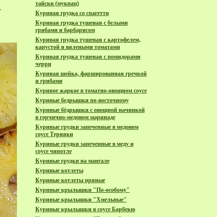
тайски (мукпац)
ь
Куриная грудка со спагетти
Куриная грудка тушеная с белыми
грибами и барбарисом
Куриная грудка тушеная с картофелем,
капустой и вялеными томатами
Куриная грудка тушеная с помидорами
черри
Куриная шейка, фаршированная гречкой
и грибами
Куриное жаркое в томатно-овощном соусе
Куриные бедрышки по-восточному
Куриные бёдрышки с овощной начинкой
в горчично-медовом маринаде
Куриные грудки запеченные в медовом
соусе Терияки
Куриные грудки запеченные в меду и
соусе чипотле
Куриные грудки на мангале
Куриные котлеты
Куриные котлеты пряные
Куриные крылышки "По-особому"
Куриные крылышки "Хмельные"
Куриные крылышки в соусе Барбекю