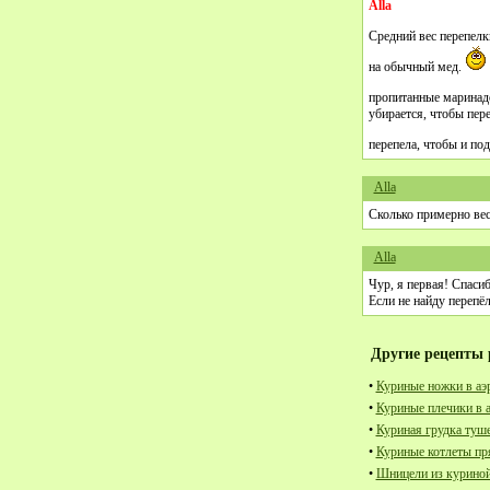
Alla
Средний вес перепелк
на обычный мед.
пропитанные марина
убирается, чтобы пер
перепела, чтобы и по
Alla
Сколько примерно вес
Alla
Чур, я первая! Спасиб
Если не найду перепёл
Другие рецепты 
•
Куриные ножки в аэ
•
Куриные плечики в 
•
Куриная грудка туш
•
Куриные котлеты пр
•
Шницели из куриной