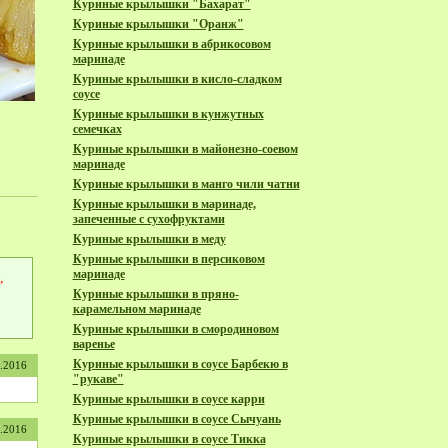
Куриные крылышки "Бахарат"
Куриные крылышки "Оранж"
Куриные крылышки в абрикосовом
маринаде
Куриные крылышки в кисло-сладком
соусе
Куриные крылышки в кунжутных
семечках
Куриные крылышки в майонезно-соевом
маринаде
Куриные крылышки в манго чили чатни
Куриные крылышки в маринаде,
запеченные с сухофруктами
Куриные крылышки в меду
Куриные крылышки в персиковом
маринаде
,
Куриные крылышки в пряно-
карамельном маринаде
Куриные крылышки в смородиновом
варенье
Куриные крылышки в соусе Барбекю в
1.2016
"рукаве"
Куриные крылышки в соусе карри
Куриные крылышки в соусе Сычуань
1.2016
Куриные крылышки в соусе Тикка