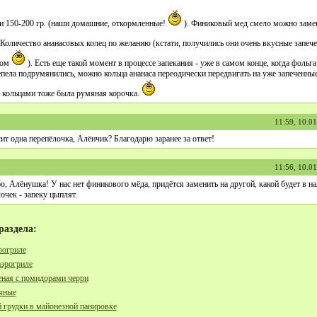
и 150-200 гр. (наши домашние, откормленные!
). Финиковый мед смело можно заме
Количество ананасовых колец по желанию (кстати, получились они очень вкусные запеч
дом
). Есть еще такой момент в процессе запекания - уже в самом конце, когда фольга
епела подрумянились, можно кольца ананаса переодически передвигать на уже запеченны
д кольцами тоже была румяная корочка.
11:59, 10.0
ит одна перепёлочка, Алёнчик? Благодарю заранее за ответ!
11:56, 10.0
о, Алёнушка! У нас нет финикового мёда, придётся заменить на другой, какой будет в на
очек - запеку цыплят.
раздела:
рогриле
аэрогриле
еная с помидорами черри
яные
 грудки в майонезной панировке