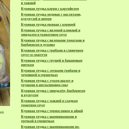
и тыквой
Куриная грудка карри с картофелем
Куриная грудка медовая с маслятами,
кукурузой и шерри
Куриная грудка пряная с корицей
Куриная грудка с вяленой клюквой и
миндалем в гранатовом соусе
Куриная грудка с вялеными томатами и
барбарисом в духовке
Куриная грудка с грибами в сливочном
соусе со спагетти
Куриная грудка с грушей и банановым
цветком
Куриная грудка с лесными грибами и
чечевицей в горшочках
Куриная грудка с луком-шалот и
грушами в апельсиновом соке
Куриная грудка с миндалём, барбарисом
и кускусом
Куриная грудка с тыквой в сладком
томатном соусе
Куриная грудка с черносливом и айвой
ки.
Куриная грудка с шампиньонами и
гречкой в горшочках
Куриная грудка с шампиньонами по-