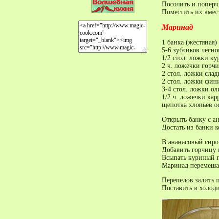
Посолить и поперч
Поместить их вмес
Маринад
1 банка (жестяная)
5-6 зубчиков чесно
1/2 стол. ложки к
2 ч. ложечки горчи
2 стол. ложки сладк
2 стол. ложки фин
3-4 стол. ложки ол
1/2 ч. ложечки ка
щепотка хлопьев
о
Открыть банку с а
Достать из банки к
В ананасовый сиро
Добавить горчицу 
Всыпать куриный п
Маринад перемеша
Перепелов залить 
Поставить в холоди