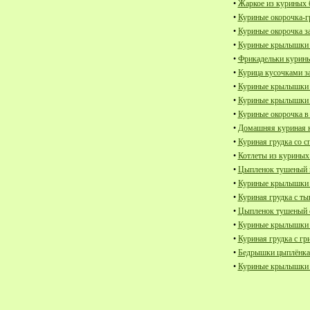
•
Жаркое из куриных 
•
Куриные окорочка-г
•
Куриные окорочка з
•
Куриные крылышки 
•
Фрикадельки курины
•
Курица кусочками з
•
Куриные крылышки з
•
Куриные крылышки з
•
Куриные окорочка в
•
Домашняя куриная к
•
Куриная грудка со с
•
Котлеты из куриных
•
Цыпленок тушеный в
•
Куриные крылышки 
•
Куриная грудка с ты
•
Цыпленок тушеный 
•
Куриные крылышки з
•
Куриная грудка с гр
•
Бедрышки цыплёнка 
•
Куриные крылышки 