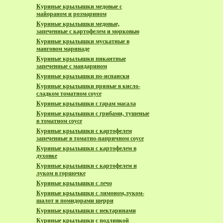
Куриные крылышки медовые с
майораном и розмарином
Куриные крылышки медовые,
запеченные с картофелем и морковью
Куриные крылышки мускатные в
манговом маринаде
Куриные крылышки пикантные
запеченные с мандарином
Куриные крылышки по-испански
Куриные крылышки пряные в кисло-
сладком томатном соусе
Куриные крылышки с гарам масала
Куриные крылышки с грибами, тушеные
в томатном соусе
Куриные крылышки с картофелем
запеченные в томатно-папричном соусе
Куриные крылышки с картофелем в
духовке
Куриные крылышки с картофелем и
луком в горшочке
Куриные крылышки с лечо
Куриные крылышки с лимоном,луком-
шалот и помидорами шерри
Куриные крылышки с нектаринами
Куриные крылышки с подливкой