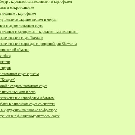
бедер с королевскими вешенками и картофелем
риль в микроволновке
апеченные с картофелем
тушеные со сладким перцем и медом
е в сладком томатном соусе
апеченная с картофелем и королевскими вешенками
апеченные в соусе Ткемали
апеченные в маринаде с приправой для Shawarma
 пикантной обмазке
олбаса
пагетти
 грудок
 томатном соусе с рисом
"Бахарат"
квой в сладком томатном соусе
с шампиньонами и лечо
апеченные с картофелем и бататом
ибами в сливочном соусе со спагетти
в кукурузной панировке во фритюре
тушеные в финиково-гранатовом соусе