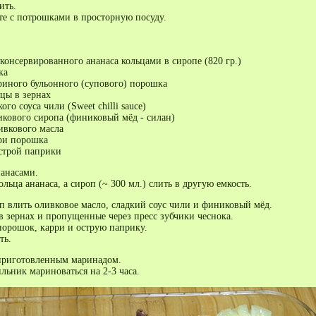
ить.
те с потрошками в просторную посуду.
 консервированного ананаса кольцами в сиропе (820 гр.)
ка
уриного бульонного (супового) порошка
цы в зернах
ого соуса чили (Sweet chilli sauce)
икового сиропа (финиковый мёд - силан)
ивкового масла
рри порошка
строй паприки
нанасами.
ольца ананаса, а сироп (~ 300 мл.) слить в другую емкость.
п влить оливковое масло, сладкий соус чили и финиковый мёд.
в зернах и пропущенные через пресс зубчики чеснока.
орошок, карри и острую паприку.
ть.
приготовленным маринадом.
льник мариноваться на 2-3 часа.