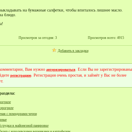
ыкладывать на бумажные салфетки, чтобы впиталось лишнее масло.
на блюдо.
а!
Просмотров за сегодня: 3
Просмотров всего: 4915
Добавить в закладки
 комментарии, Вам нужно
. Если Вы не зарегистрированы
авторизироваться
йдите
. Регистрация очень простая, и займёт у Вас не более
регистрацию
т.
раздела:
рогриле
аэрогриле
еная с помидорами черри
яные
 грудки в майонезной панировке
бедер с королевскими вешенками и картофелем