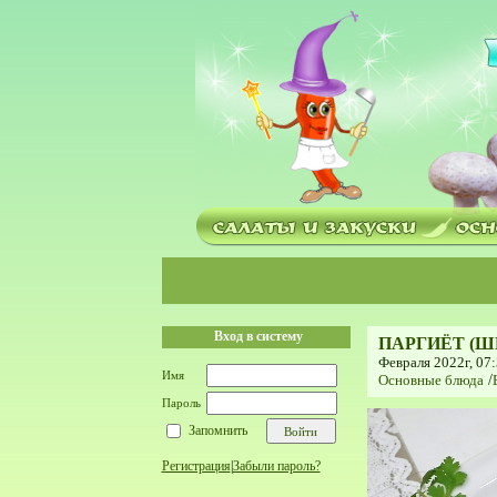
Вход в систему
ПАРГИЁТ (Ш
Февраля 2022г, 07
Имя
Основные блюда
/
Пароль
Запомнить
Регистрация
|
Забыли пароль?