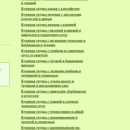
и тыквой
Куриная грудка карри с картофелем
Куриная грудка медовая с маслятами,
кукурузой и шерри
Куриная грудка пряная с корицей
Куриная грудка с вяленой клюквой и
миндалем в гранатовом соусе
Куриная грудка с вялеными томатами и
барбарисом в духовке
Куриная грудка с грибами в сливочном
соусе со спагетти
Куриная грудка с грушей и банановым
цветком
,
Куриная грудка с лесными грибами и
чечевицей в горшочках
Куриная грудка с луком-шалот и
грушами в апельсиновом соке
Куриная грудка с миндалём, барбарисом
и кускусом
Куриная грудка с тыквой в сладком
томатном соусе
Куриная грудка с черносливом и айвой
Куриная грудка с шампиньонами и
гречкой в горшочках
Куриная грудка с шампиньонами по-