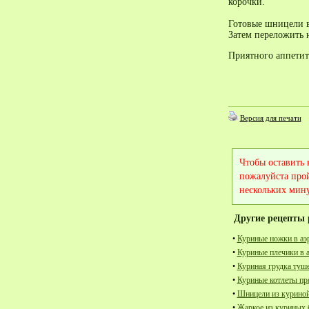
корочки.
Готовые шницели в
Затем переложить 
Приятного аппетит
Версия для печати
Чтобы оставить
пожалуйста про
нескольких мину
Другие рецепты 
•
Куриные ножки в аэ
•
Куриные плечики в 
•
Куриная грудка туш
•
Куриные котлеты пр
•
Шницели из куриной
•
Жаркое из куриных 