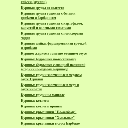
тайски (мукпац)
Куриная грудка со спагетти
Куриная грудка тушеная с белыми
грибами и барбарисом
Куриная грудка тушеная с картофелем,
капустой и вялеными томатами
Куриная грудка тушеная с помидорами
черри
Куриная шейка, фаршированная гречкой
и грибами
Куриное жаркое в томатно-овощном соусе
Куриные бедрышки по-восточному
Куриные бёдрышки с овощной начинкой
в горчично-медовом маринаде
Куриные грудки запеченные в медовом
соусе Терияки
Куриные грудки запеченные в меду и
соусе чипотле
Куриные грудки на мангале
Куриные котлеты
Куриные котлеты пряные
Куриные крылышки "По-особому"
Куриные крылышки "Хмельные"
Куриные крылышки в соусе Барбекю