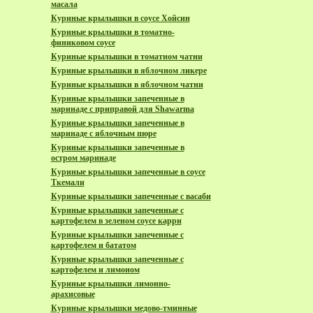
масала
Куриные крылышки в соусе Хойсин
Куриные крылышки в томатно-
финиковом соусе
Куриные крылышки в томатном чатни
Куриные крылышки в яблочном ликере
Куриные крылышки в яблочном чатни
Куриные крылышки запеченные в
маринаде с приправой для Shawarma
Куриные крылышки запеченные в
маринаде с яблочным пюре
Куриные крылышки запеченные в
остром маринаде
Куриные крылышки запеченные в соусе
Ткемали
Куриные крылышки запеченные с васаби
Куриные крылышки запеченные с
картофелем в зеленом соусе карри
Куриные крылышки запеченные с
картофелем и бататом
Куриные крылышки запеченные с
картофелем и лимоном
Куриные крылышки лимонно-
арахисовые
Куриные крылышки медово-тминные