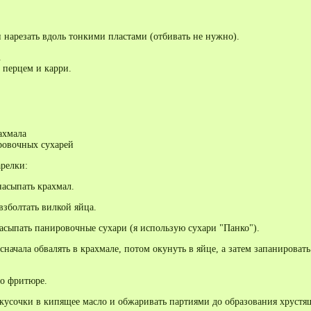
нарезать вдоль тонкими пластами (отбивать не нужно).
.
 перцем и карри.
ахмала
ровочных сухарей
арелки:
насыпать крахмал.
взболтать вилкой яйца.
насыпать панировочные сухари (я использую сухари "Панко").
ачала обвалять в крахмале, потом окунуть в яйце, а затем запанировать
о фритюре.
кусочки в кипящее масло и обжаривать партиями до образования хрустя