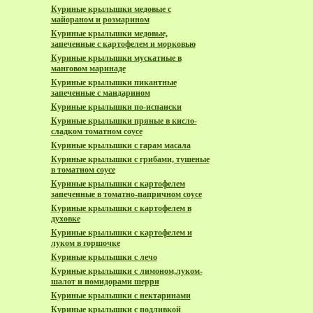
Куриные крылышки медовые с
майораном и розмарином
Куриные крылышки медовые,
запеченные с картофелем и морковью
Куриные крылышки мускатные в
манговом маринаде
Куриные крылышки пикантные
запеченные с мандарином
Куриные крылышки по-испански
Куриные крылышки пряные в кисло-
сладком томатном соусе
Куриные крылышки с гарам масала
Куриные крылышки с грибами, тушеные
в томатном соусе
Куриные крылышки с картофелем
запеченные в томатно-папричном соусе
Куриные крылышки с картофелем в
духовке
Куриные крылышки с картофелем и
луком в горшочке
Куриные крылышки с лечо
Куриные крылышки с лимоном,луком-
шалот и помидорами шерри
Куриные крылышки с нектаринами
Куриные крылышки с подливкой