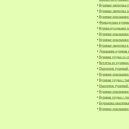
•
Куриные окорочка-г
•
Куриные окорочка з
•
Куриные крылышки 
•
Фрикадельки курины
•
Курица кусочками з
•
Куриные крылышки з
•
Куриные крылышки з
•
Куриные окорочка в
•
Домашняя куриная к
•
Куриная грудка со с
•
Котлеты из куриных
•
Цыпленок тушеный в
•
Куриные крылышки 
•
Куриная грудка с ты
•
Цыпленок тушеный 
•
Куриные крылышки з
•
Куриная грудка с гр
•
Бедрышки цыплёнка 
•
Куриные крылышки 