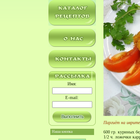
Имя:
E-mail:
Паргиёт на иврите
Наша кнопка
600 гр. куриных б
1/2 ч. ложечки ка