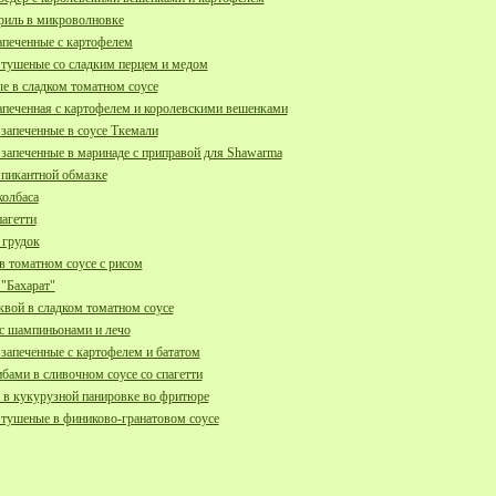
риль в микроволновке
апеченные с картофелем
тушеные со сладким перцем и медом
е в сладком томатном соусе
апеченная с картофелем и королевскими вешенками
апеченные в соусе Ткемали
апеченные в маринаде с приправой для Shawarma
 пикантной обмазке
олбаса
пагетти
 грудок
 томатном соусе с рисом
"Бахарат"
квой в сладком томатном соусе
с шампиньонами и лечо
апеченные с картофелем и бататом
ибами в сливочном соусе со спагетти
в кукурузной панировке во фритюре
тушеные в финиково-гранатовом соусе