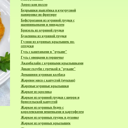
Арроз кон полло
Бедрышки цыплёнка в кукурузной
панировке во фритюре
Бефстроганов из куриной грудки с
шампиньонами и миндалем
Бризоль из куриной грудки
Буженина из куриной грудки
Гуляш из куриных крылышек по-
сегедски
Гусь с каштанами в "рукаве"
Гусь с овощами в горшочке
Джамбалайя с куриными крылышками
Дикие голуби с гречкой в "рукаве"
Домашняя куриная колбаса
Жареное мясо с капустой (мукпац)
Жареные куриные крылышки
Жаркое из кролика
Жаркое из куриной грудки с шерри и
брюссельской капустой
Жаркое из куриных бедер с
королевскими вешенками и картофелем
Жаркое из куриных грудок в духовке
Жаркое из куриных крылышек