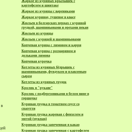
Жаркое из куриных крылышек с
картофелем и шиитаке
Жаркое из курицы с варениками
Жаркое куриное, тушеное в квасе
Жюльен в болгарских перцах с куриной
грудкой, шампиньонами и орехами пекан
Жюльен из курицы
Жюльен с курицей и шампиньонами
Копченая курица с лимоном и карри
Копченая курица с розмарином и
дольками лимона
Копченая курочка
Котлеты из куриных бёдрышек с
шампиньонами, фундуком и плавленым
сыром
Котлеты из куриных грудок
Кролик в "рукаве"
Кролик с подберезовиками в белом вине в
горшочке
Куриная грудка в томатном соусе со
 в
спагетти
Куриная грудка жареная с фенхелем и
мятой (мукпац)
Куриная грудка запеченная в какао
щей
Куриная грудка запеченная с картофелем