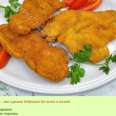
 - это куриные бедрышки без кожи и костей.
едрышек
рри порошка