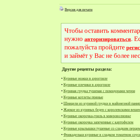
Версия для печати
Чтобы оставить комментар
нужно
. Е
авторизироваться
пожалуйста пройдите
реги
и займёт у Вас не более не
Другие рецепты раздела:
•
Куриные ножки в аэрогриле
•
Куриные плечики в аэрогриле
•
Куриная грудка тушеная с помидорами черри
•
Куриные котлеты пряные
•
Шницели из куриной грудки в майонезной пани
•
Жаркое из куриных бедер с королевскими веше
•
Куриные окорочка-гриль в микроволновке
•
Куриные окорочка запеченные с картофелем
•
Куриные крылышки тушеные со сладким перце
•
Фрикадельки куриные в сладком томатном соус