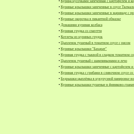
•
Курица кусочками запеченная с картофелем и 
•
Куриные крылышки запеченные в соусе Ткемал
•
Куриные крылышки запеченные в маринаде с п
•
Куриные окорочка в пикантной обмазке
•
Домашняя куриная колбаса
•
Куриная грудка со спагетти
•
Котлеты из куриных грудок
•
Цыпленок тушеный в томатном соусе с рисом
•
Куриные крылышки "Бахарат"
•
Куриная грудка с тыквой в сладком томатном со
•
Цыпленок тушеный с шампиньонами и лечо
•
Куриные крылышки запеченные с картофелем и
•
Куриная грудка с грибами в сливочном соусе со 
•
Бедрышки цыплёнка в кукурузной панировке в
•
Куриные крылышки тушеные в финиково-гранат