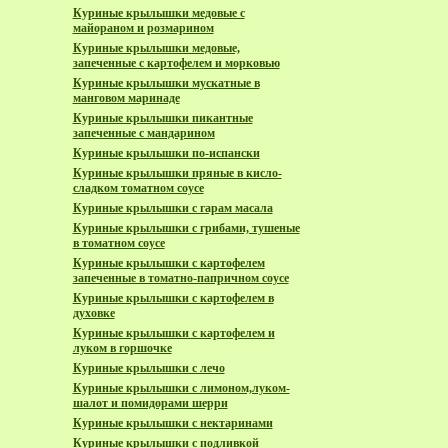
Куриные крылышки медовые с
майораном и розмарином
Куриные крылышки медовые,
запеченные с картофелем и морковью
Куриные крылышки мускатные в
манговом маринаде
Куриные крылышки пикантные
запеченные с мандарином
Куриные крылышки по-испански
Куриные крылышки пряные в кисло-
сладком томатном соусе
Куриные крылышки с гарам масала
Куриные крылышки с грибами, тушеные
в томатном соусе
Куриные крылышки с картофелем
запеченные в томатно-папричном соусе
Куриные крылышки с картофелем в
духовке
Куриные крылышки с картофелем и
луком в горшочке
Куриные крылышки с лечо
Куриные крылышки с лимоном,луком-
шалот и помидорами шерри
Куриные крылышки с нектаринами
Куриные крылышки с подливкой