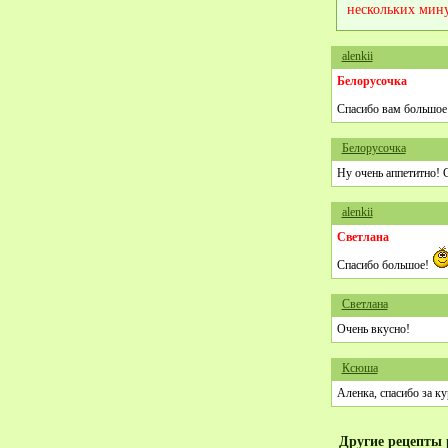
нескольких мину
alenkii
Белорусочка
Спасибо вам большое
Белорусочка
Ну очень аппетитно! 
alenkii
Светлана
Спасибо большое!
Светлана
Очень вкусно!
Ксюша
Аленка, спасибо за к
Другие рецепты 