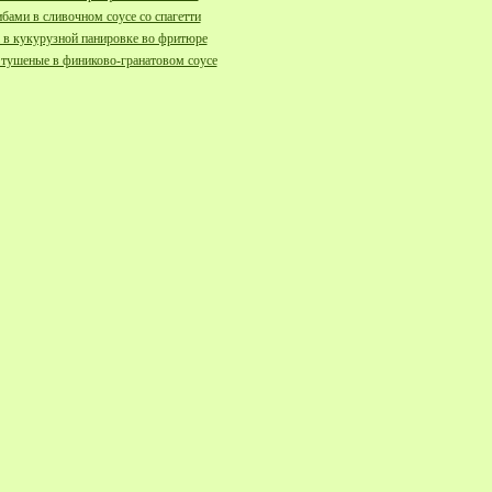
ибами в сливочном соусе со спагетти
в кукурузной панировке во фритюре
тушеные в финиково-гранатовом соусе