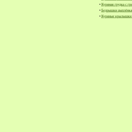
•
Куриная грудка с гр
•
Бедрышки цыплёнка 
•
Куриные крылышки 