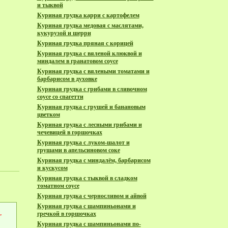
и тыквой
Куриная грудка карри с картофелем
Куриная грудка медовая с маслятами,
кукурузой и шерри
Куриная грудка пряная с корицей
Куриная грудка с вяленой клюквой и
миндалем в гранатовом соусе
Куриная грудка с вялеными томатами и
барбарисом в духовке
Куриная грудка с грибами в сливочном
соусе со спагетти
Куриная грудка с грушей и банановым
цветком
Куриная грудка с лесными грибами и
чечевицей в горшочках
Куриная грудка с луком-шалот и
грушами в апельсиновом соке
Куриная грудка с миндалём, барбарисом
и кускусом
Куриная грудка с тыквой в сладком
томатном соусе
Куриная грудка с черносливом и айвой
Куриная грудка с шампиньонами и
,
гречкой в горшочках
Куриная грудка с шампиньонами по-