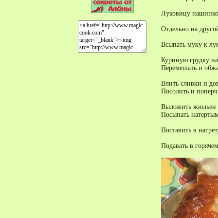
Луковицу нашинков
Отдельно на друго
Всыпать муку к лу
Куриную грудку нар
Перемешать и обжа
Влить сливки и до
Посолить и поперч
Выложить жюльен и
Посыпать натертым
Поставить в нагрет
Подавать в горяче