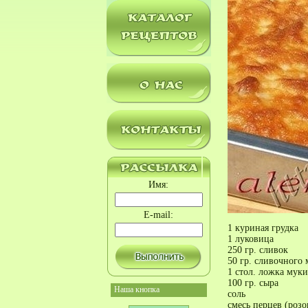
Имя:
E-mail:
1 куриная грудка
1 луковица
250 гр. сливок
50 гр. сливочного 
1 стол. ложка муки
100 гр. сыра
Наша кнопка
соль
смесь перцев (роз