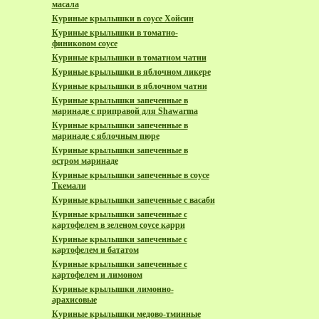
масала
Куриные крылышки в соусе Хойсин
Куриные крылышки в томатно-
финиковом соусе
Куриные крылышки в томатном чатни
Куриные крылышки в яблочном ликере
Куриные крылышки в яблочном чатни
Куриные крылышки запеченные в
маринаде с приправой для Shawarma
Куриные крылышки запеченные в
маринаде с яблочным пюре
Куриные крылышки запеченные в
остром маринаде
Куриные крылышки запеченные в соусе
Ткемали
Куриные крылышки запеченные с васаби
Куриные крылышки запеченные с
картофелем в зеленом соусе карри
Куриные крылышки запеченные с
картофелем и бататом
Куриные крылышки запеченные с
картофелем и лимоном
Куриные крылышки лимонно-
арахисовые
Куриные крылышки медово-тминные