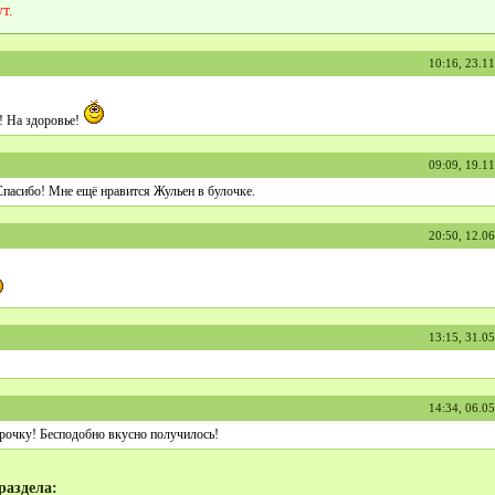
т.
10:16, 23.1
! На здоровье!
09:09, 19.1
Спасибо! Мне ещё нравится Жульен в булочке.
20:50, 12.0
13:15, 31.0
14:34, 06.0
урочку! Бесподобно вкусно получилось!
раздела: