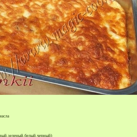
масла
овый,зеленый,белый,черный)