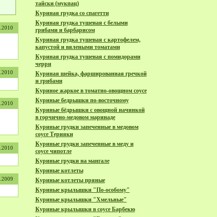
тайски (мукпац)
Куриная грудка со спагетти
Куриная грудка тушеная с белыми
1.2010
грибами и барбарисом
Куриная грудка тушеная с картофелем,
капустой и вялеными томатами
Куриная грудка тушеная с помидорами
черри
1.2010
Куриная шейка, фаршированная гречкой
и грибами
Куриное жаркое в томатно-овощном соусе
Куриные бедрышки по-восточному
6.2010
Куриные бёдрышки с овощной начинкой
в горчично-медовом маринаде
Куриные грудки запеченные в медовом
соусе Терияки
Куриные грудки запеченные в меду и
5.2010
соусе чипотле
Куриные грудки на мангале
Куриные котлеты
5.2009
Куриные котлеты пряные
Куриные крылышки "По-особому"
Куриные крылышки "Хмельные"
Куриные крылышки в соусе Барбекю