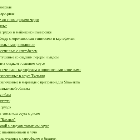
рогриле
аэрогриле
еная с помидорами черри
яные
 грудки в майонезной панировке
бедер с королевскими вешенками и картофелем
риль в микроволновке
апеченные с картофелем
тушеные со сладким перцем и медом
е в сладком томатном соусе
апеченная с картофелем и королевскими вешенками
апеченные в соусе Ткемали
апеченные в маринаде с приправой для Shawarma
 пикантной обмазке
олбаса
пагетти
 грудок
 томатном соусе с рисом
"Бахарат"
квой в сладком томатном соусе
с шампиньонами и лечо
апеченные с картофелем и бататом