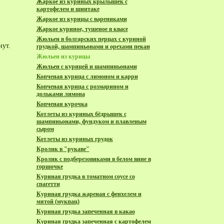
Жаркое из куриных крылышек с
картофелем и шиитаке
Жаркое из курицы с варениками
Жаркое куриное, тушеное в квасе
Жюльен в болгарских перцах с куриной
нут.
грудкой, шампиньонами и орехами пекан
Жюльен из курицы
Жюльен с курицей и шампиньонами
Копченая курица с лимоном и карри
Копченая курица с розмарином и
дольками лимона
Копченая курочка
Котлеты из куриных бёдрышек с
шампиньонами, фундуком и плавленым
сыром
Котлеты из куриных грудок
Кролик в "рукаве"
Кролик с подберезовиками в белом вине в
горшочке
Куриная грудка в томатном соусе со
спагетти
Куриная грудка жареная с фенхелем и
мятой (мукпац)
Куриная грудка запеченная в какао
Куриная грудка запеченная с картофелем