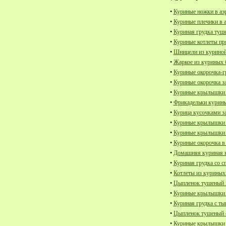
•
Куриные ножки в аэ
•
Куриные плечики в 
•
Куриная грудка туш
•
Куриные котлеты пр
•
Шницели из куриной
•
Жаркое из куриных 
•
Куриные окорочка-г
•
Куриные окорочка з
•
Куриные крылышки 
•
Фрикадельки курины
•
Курица кусочками з
•
Куриные крылышки з
•
Куриные крылышки з
•
Куриные окорочка в
•
Домашняя куриная к
•
Куриная грудка со с
•
Котлеты из куриных
•
Цыпленок тушеный в
•
Куриные крылышки 
•
Куриная грудка с ты
•
Цыпленок тушеный 
•
Куриные крылышки з