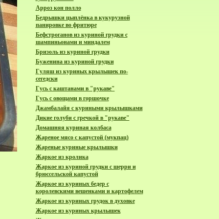
Арроз кон полло
Бедрышки цыплёнка в кукурузной
панировке во фритюре
Бефстроганов из куриной грудки с
шампиньонами и миндалем
Бризоль из куриной грудки
Буженина из куриной грудки
Гуляш из куриных крылышек по-
сегедски
Гусь с каштанами в "рукаве"
Гусь с овощами в горшочке
Джамбалайя с куриными крылышками
Дикие голуби с гречкой в "рукаве"
Домашняя куриная колбаса
Жареное мясо с капустой (мукпац)
Жареные куриные крылышки
Жаркое из кролика
Жаркое из куриной грудки с шерри и
брюссельской капустой
Жаркое из куриных бедер с
королевскими вешенками и картофелем
Жаркое из куриных грудок в духовке
Жаркое из куриных крылышек