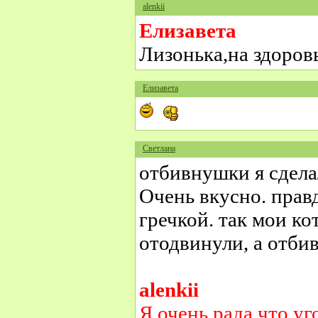
alenkii
Елизавета
Лизонька,на здоров
Елизавета
Светлана
отбивнушки я сдела
Очень вкусно. правд
гречкой. так мои к
отодвинули, а отби
alenkii
Я очень рада,что у