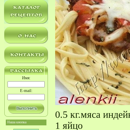
Имя:
E-mail:
0.5 кг.мяса индей
Наша кнопка
1 яйцо