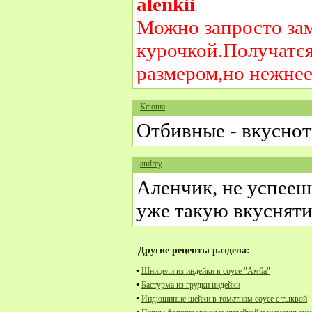
alenkii
Можно запросто за
курочкой.Получатс
размером,но нежне
Ксюша
Отбивные - вкуснот
аndrey
Аленчик, не успеешь
уже такую вкусняти
Другие рецепты раздела:
•
Шницели из индейки в соусе "Амба"
•
Бастурма из грудки индейки
•
Индюшиные шейки в томатном соусе с тыквой