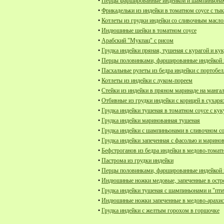
•
Перцы фаршированные индейкой и шампиньонам
•
Фрикадельки из индейки в томатном соусе с ты
•
Котлеты из грудки индейки со сливочным масл
•
Индюшиные шейки в томатном соусе
•
Арабский "Мукпац" с рисом
•
Грудка индейки пряная, тушеная с курагой и ку
•
Перцы половинками, фаршированные индейкой 
•
Пасхальные рулеты из бедра индейки с портобе
•
Котлеты из индейки с луком-пореем
•
Стейки из индейки в пряном маринаде на манга
•
Отбивные из грудки индейки с корицей в сухаря
•
Грудка индейки тушеная в томатном соусе с ку
•
Грудка индейки маринованная тушеная
•
Грудка индейки с шампиньонами в сливочном с
•
Грудка индейки запеченная с фасолью и марин
•
Бефстроганов из бедра индейки в медово-томат
•
Пастрома из грудки индейки
•
Перцы половинками, фаршированные индейкой 
•
Индюшиные ножки медовые, запеченные в остро
•
Грудка индейки тушеная с шампиньонами и "пт
•
Индюшиные ножки запеченные в медово-арахи
•
Грудка индейки с желтым горохом в горшочке